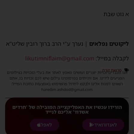
א גוט שבת
ליקוטים נפלאים
| נערך ע"י הרב ברוך רובין שליט"א
לקבלה במייל:
likutimniflaim@gmail.com
פרשת קרח
אנו מכבדים זכויות יוצרים ועושים מאמץ לאתר את בעלי הזכויות בצילומים
המגיעים לידינו. אם זיהיתים בפרסומינו צילום שיש לכם זכויות בו, אתם
רשאים לפנות אלינו ולבקש לחדול מהשימוש באמצעות כתובת המייל:
haredim.ashdod@gmail.com
הורידו עכשיו את האפליקצייה המובילה של 'חרדים
אשדוד' אליכם לנייד
לאנדורואיד
לאפל