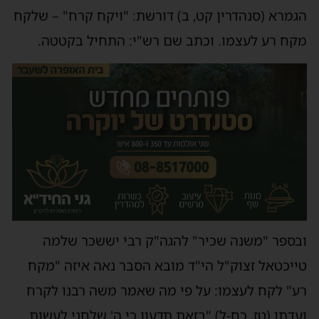
הגמרא (סנהדרין קט, ב) דורשת: "ויקח קרח" – שלקח
מקח רע לעצמו. וכתב שם רש"י: התחיל בקטטה.
ובספר "משנה שכיר" להגה"ק רבי יששכר שלמה
טייכטאל זצוק"ל הי"ד מובא הסבר נאה איזה "מקח
רע" לקח לעצמו: על פי מה שאמר משה רבנו לקרח
ועדתו (טז, כח-ל) "בזאת תדעון כי ה' שלחני לעשות