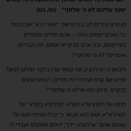
יפקד עליהם לא ה' שלחני" (טז, כט)
הגמרא (נדרים לט, ב) דורשת: ”אמר רבא: ’אם כמות
כל האדם ימותון אלה‘ – שהם חולים ומוטלים
בעריסתם, ובני אדם מבקרים אותם, מה הבריות
אומרים? לא ה‘ שלחני“!
ולכאורה יש להבין, מה קשור ענין ביקור חולים לכאן?
מדוע אם קרח ועדתו יהיו חולים, ויבואו אנשים
לבקרם, סימן הוא ש“לא ה‘ שלחני“?
חתנו של המהרש“א הוציא ”מהדורא בתרא“ של
המהרש“א, ושם הוא מבאר כי קרח ועדתו טענו על
עצמם שהם ”ערלעכע יידן“, יראים ושלמים ועבדי ה‘