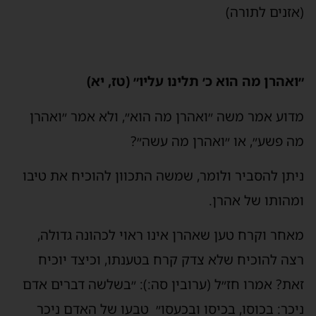
(אזנים לתורה)
״ואהרן מה הוא כ׳ תלינו עליו״ (טז, יא)
מדוע אמר משה ״ואהרן מה הוא״, ולא אמר ״ואהרן
מה פשע״, או ״ואהרן מה עשה״?
ניתן להסביר ולומר, שמשה התכוון להוכיח את טיבו
ומהותו של אהרן.
מאחר וקרח טען שאהרן אינו ראוי לכהונה גדולה,
רצה להוכיח שלא צדק קרח בטענתו, וכיצד יוכיח
זאת? אמרו חז״ל (ערובין סה:): ״בשלשה דברים אדם
ניכר: בכוסו, בכיסו ובכעסו״ טבעו של האדם ניכר