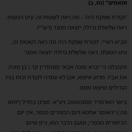
ומאתים" (טז, ב)
'וקורח שפקח היה – מה ראה לשטות זה, עינו הטעתו,
ראה שלשלת גדולה יוצאה ממנו' (רש"י)
מביא רש״י: 'וקורח שפקח היה מה ראה לשטות זה,
עינו הטעתו. ראה שלשלת גדולה יוצאה ממנו'.
מקובלנו כי ״ברא מזכה אבא״ (סנהדרין קד.) בן מזכה
את אביו. מדוע איפוא, אכן לא עמדה לקורח זכות בניו
הגדולים שיצאו ממנו.
ביאר האדמו״ר מסוכטשוב זיע"א: מצינו בחז״ל (יומא
פה:) ״האומר אחטא ויום הכפורים מכפר, אין יום
הכיפורים מכפר״, וטעם הדבר הוא, כיון שיום