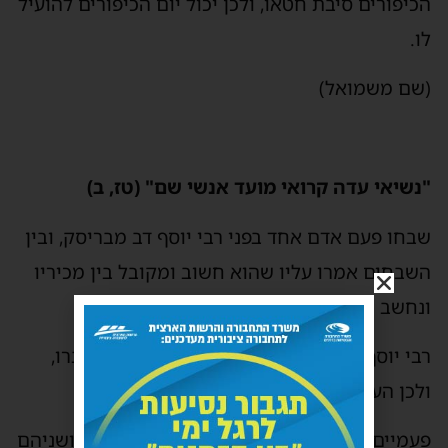
הכיפורים סיבת חטאו, ולכן יכול יום הכיפורים להועיל
לו.
(שם משמואל)
"נשיאי עדה קרואי מועד אנשי שם" (טז, ב)
שבחו פעם אדם אחד בפני רבי יוסף דב מבריסק, ובין
השבחים אמרו עליו שהוא חשוב ומקובל בין מכיריו
ונחשב שם בין 'אנשי השם'.
רבי יוסף דב הכיר את האיש וידע שאין תוכו כברו,
ולכן העיר לכך בחיוך.
פעמיים בלבד נאמר בתורה התואר 'אנשי שם' ושניהם