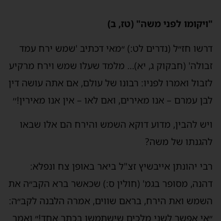
"ויקומו לפני משה" (טז, ב)
דרשו חז״ל (נדרים לט:) ״מאי דכתיב 'שמש ירח עמד
זבולה' (חבקוק ג, יא)… מלמד שעלו שמש וירח מרקיע
לזבול ואמרו לפניו: רבונו של עולם, אם אתה עושה דין
לבן עמרם – אנו מאירים, ואם לאו – אין אנו מאירין!׳׳
ויש להבין, מדוע דוקא השמש והירח הם אלו שבאו
להגנתו של משה?
רבי יהונתן אייבשיץ זצ"ל ביאר באופן צח ונפלא:
דהנה, מסופר בגמ' (חולין ס:) שכאשר ברא הקב״ה את
השמש ואת הירח, בראם שווים, אמרה הלבנה לקב״ה:
״אי אפשר לשני מלכים שישתמשו בכתר אחד!״ ואמר