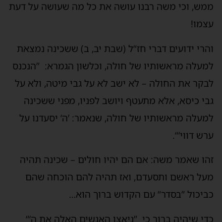
ממש, וכי משה רבנו עושה את כל מה שעושה על דעת
עצמו!
והרי ידועים דברי חז“ל (שבת יב, ב) ששכינה נמצאת
למעלה מראשותיו של חולה, וכלשון הגמרא: ”הנכנס
לבקר את החולה – לא ישב לא על גבי מיטה, ולא על
גבי כיסא, אלא מתעטף ויושב לפניו, מפני ששכינה
למעלה מראשותיו של חולה, שנאמר: ’ה‘ יסעדנו על
ערש דווי‘“.
זהו שאמר משה: אם הם יהיו חולים – שכינה תהיה
מעל ראשם ותסעדם, ואז תהיה להם הוכחה שהם
כביכול ”בסדר“ עם הקדוש ברוך הוא…
כדי שיהיה ברור כי ”ניאצו האנשים האלה את ה‘“