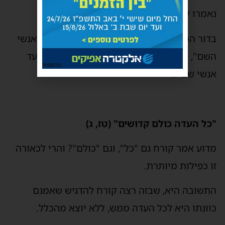
נאמרו לגנאי.
בדור המבול נאמר "המה הגברים אשר מעולם אנשי
השם", ובעדת קרח נאמר נשיאי עדה קרואי מועד
פרסומת
אנשי שם"…
"כל העדה כולם קדושים" (טז, ג)
מדוע אמר קורח גם "כל", וגם "כולם"? והרי לכאורה
זו כפילות מיותרת.
התשובה היא, שבזה רצה קורח להדגיש שאמנם
כוונתו היא לכל העדה ממש, ללא יוצא מהכלל.