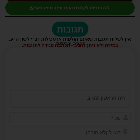
להצטרפות לקבוצת העדכונים בוואטסאפ
תגובות
אין לשלוח תגובות שאינם הולמות או מכילות דברי לשון הרע,
הסתה ורכילות.
במידה ולא ניתן להגיב - הכתבה סגורה לתגובות.
שם*
דוא"ל
(לא