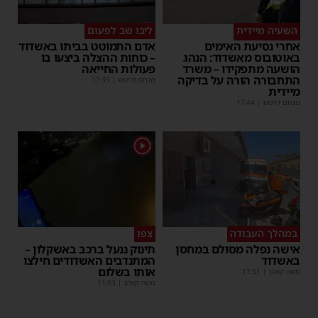
השעיה מיידית
ליבו שב לפעום
אחרי נסיעת האימים
אדם התמוטט בביתו באשדוד
באוטובוס מאשדוד: הנהג
– כוחות ההצלה ביצעו בו
הושעה מתפקידו – משרד
פעולות החייאה
התחבורה הורה על בדיקה
מנחם דויטש
|
17:35
מיידית
מנחם דויטש
|
17:44
1
במהלך העבודה
צפו
אישה נפלה מסולם במחסן
תינוק ננעל ברכב באשקלון –
באשדוד
המתנדבים האשדודים חילצו
אותו בשלום
משה קאהן
|
17:31
משה קאהן
|
11:53