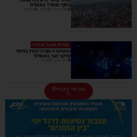
בחוף הנפרד באשדוד
מנחם דויטש
22:08
3 תגובות
סגירת מעגל מהירה
המשטרה עצרה קטין בחשד
שדקר נער באשדוד
משה קאהן
21:59
טען עוד כתבות