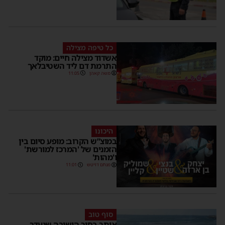
כל טיפה מצילה
אשדוד מצילה חיים: מוקד
התרמת דם ליד השטיבלאך
משה קאהן
11:05
היכונו
במוצ”ש הקרוב: מופע סיום בין
הזמנים של 'המרכז למורשת'
ו'מהות'
מנחם דויטש
11:01
סוף טוב
אותר בחור הישיבה שנעדר