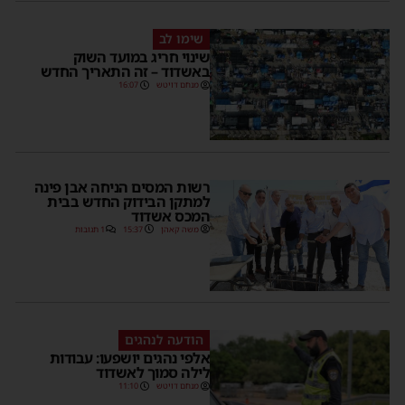
שימו לב
שינוי חריג במועד השוק
באשדוד – זה התאריך החדש
מנחם דויטש
16:07
רשות המסים הניחה אבן פינה
למתקן הבידוק החדש בבית
המכס אשדוד
משה קאהן
15:37
1 תגובות
הודעה לנהגים
אלפי נהגים יושפעו: עבודות
לילה סמוך לאשדוד
מנחם דויטש
11:10