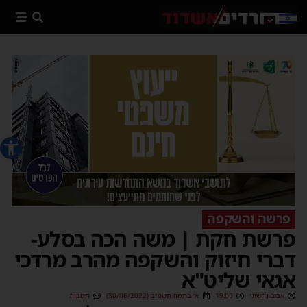
פתח סרג
פרשה והשקפה
פרשת חקת | משה הכה בסלע-
דברי חיזוק והשקפה מהרב מרדכי
אגאי שליט"א
אביב נחשוני
19:00
א׳ בתמוז תשפ״ב (30/06/2022)
תגובות