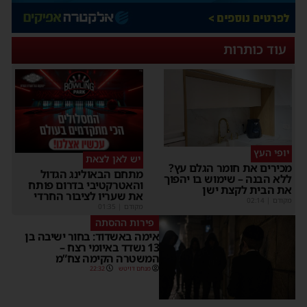
עוד כותרות
יופי העץ
יש לאן לצאת
מכירים את חומר הגלם עץ?
מתחם הבאולינג הגדול
ללא הבנה – שימוש בו יהפוך
והאטרקטיבי בדרום פותח
את הבית לקצת ישן
את שעריו לציבור החרדי
מקודם
|
02:14
מקודם
|
01:35
פירות ההסתה
אימה באשדוד: בחור ישיבה בן
13 נשדד באיומי רצח –
המשטרה הקימה צח”מ
מנחם דויטש
22:32