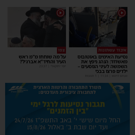
1
1
איבוד עשתונות
צפו
נסיעת האימים באוטובוס
על מה שוחחו מ"מ ראש
מאשדוד: הנהג ניפץ את
העיר והחיד"א אברג׳ל?
השמשה לעיני הנוסעים –
יוסי יחזקאלי
|
23:37
ילדים פרצו בבכי
מנחם דויטש
|
11:34
| 1 תגובות