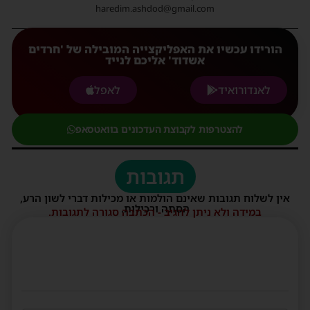
haredim.ashdod@gmail.com
הורידו עכשיו את האפליקצייה המובילה של 'חרדים
אשדוד' אליכם לנייד
לאנדורואיד
לאפל
להצטרפות לקבוצת העדכונים בוואטסאפ
תגובות
אין לשלוח תגובות שאינם הולמות או מכילות דברי לשון הרע,
הסתה ורכילות.
במידה ולא ניתן להגיב - הכתבה סגורה לתגובות.