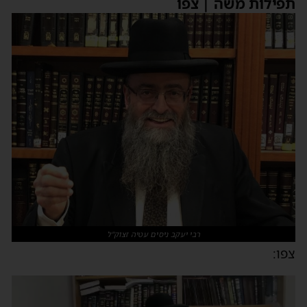
תפילות משה | צפו
רבי יעקב ניסים עטיה זצוק"ל
צפו:
נגן