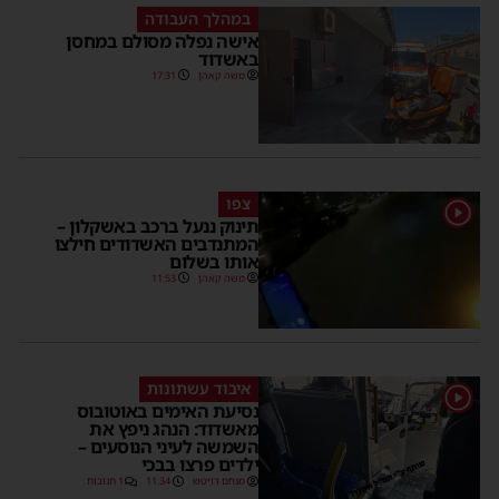
במהלך העבודה
אישה נפלה מסולם במחסן
באשדוד
משה קאהן
17:31
צפו
1
תינוק ננעל ברכב באשקלון –
המתנדבים האשדודים חילצו
אותו בשלום
משה קאהן
11:53
איבוד עשתונות
1
נסיעת האימים באוטובוס
מאשדוד: הנהג ניפץ את
השמשה לעיני הנוסעים –
ילדים פרצו בבכי
מנחם דויטש
11:34
1 תגובות