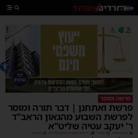
פתח סרג
פרשה ומוסר
פרשת ואתחנן | דבר תורה ומוסר
לפרשת השבוע מהגאון הראב"ד
ר' יעקב עטיה שליט"א
אביב נחשוני
19:00
י״ד באב תשפ״ב (11/08/2022)
תגובות