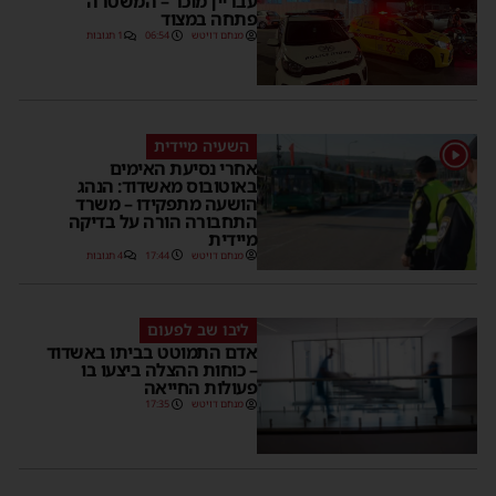
עבריין מוכר – המשטרה
פתחה במצוד
מנחם דויטש
06:54
1 תגובות
השעיה מיידית
1
אחרי נסיעת האימים
באוטובוס מאשדוד: הנהג
הושעה מתפקידו – משרד
התחבורה הורה על בדיקה
מיידית
מנחם דויטש
17:44
4 תגובות
ליבו שב לפעום
אדם התמוטט בביתו באשדוד
– כוחות ההצלה ביצעו בו
פעולות החייאה
מנחם דויטש
17:35