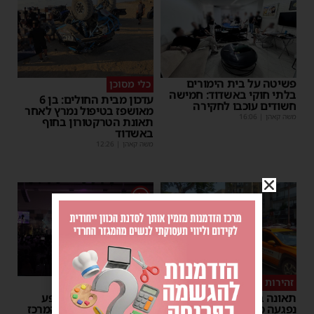
פשיטה על בית הימורים
כלי מסוכן
בלתי חוקי באשדוד: חמישה
עדכון מבית החולים: בן 6
חשודים עוכבו לחקירה
מאושפז בטיפול נמרץ לאחר
משה קאהן
|
16:06
תאונת הטרקטורון בחוף
באשדוד
משה קאהן
|
12:26
1
זהירות בדרכים
גלריה
תאונה באשדוד: הולכת רגל
הצלחה מסחררת למופע
נפגעה מרכב חולף
סיום בין הזמנים של 'המרכז