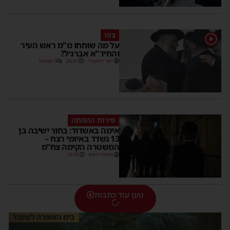
צפו
1
על מה שוחחו מ"מ ראש העיר
והחיד"א אברג׳ל?
יוסי יחזקאלי
23:37
1 תגובות
פירות ההסתה
אימה באשדוד: בחור ישיבה בן
13 נשדד באיומי רצח –
המשטרה הקימה צח”מ
מנחם דויטש
22:32
טען עוד כתבות