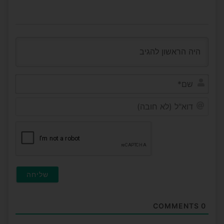
שם*
דוא"ל
(לא
חובה
COMMENTS
0