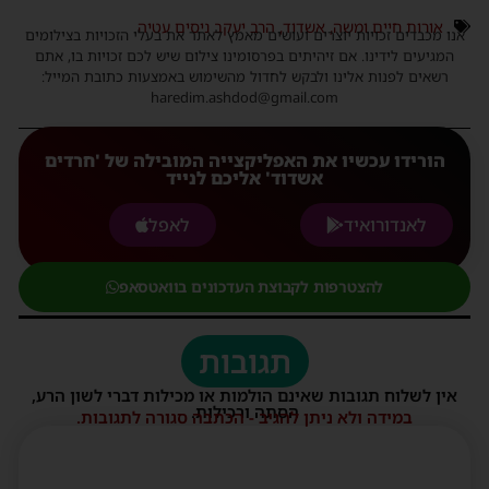
אורות חיים ומשה
,
אשדוד
,
הרב יעקב ניסים עטיה
אנו מכבדים זכויות יוצרים ועושים מאמץ לאתר את בעלי הזכויות בצילומים
המגיעים לידינו. אם זיהיתים בפרסומינו צילום שיש לכם זכויות בו, אתם
רשאים לפנות אלינו ולבקש לחדול מהשימוש באמצעות כתובת המייל:
haredim.ashdod@gmail.com
הורידו עכשיו את האפליקצייה המובילה של 'חרדים
אשדוד' אליכם לנייד
לאנדורואיד
לאפל
להצטרפות לקבוצת העדכונים בוואטסאפ
תגובות
אין לשלוח תגובות שאינם הולמות או מכילות דברי לשון הרע,
הסתה ורכילות.
במידה ולא ניתן להגיב - הכתבה סגורה לתגובות.