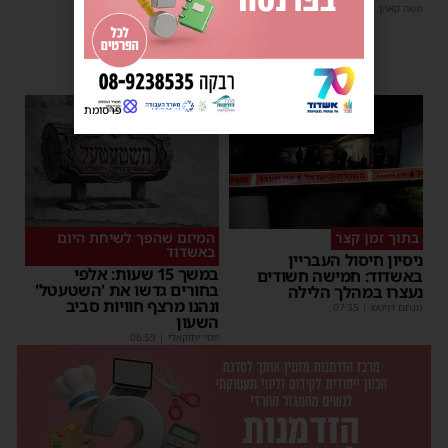
למורשת' ו'מהות'
משה קאהן
|
12:22
משה קאהן
|
09:34
פרסומת
בתוך זמן קצר
המיזם שהפך לשיחת היום
באשדוד
ניסיון חיסול העבריין
במשך 15 שעות: אלפי
באשדוד: חמישה חשודים
בחורים גדשו את 'השטעטל'
נעצרו במהלך הלילה
ונהנו מרצף חוויות סביב
מנחם דויטש
|
07:35
השעון
יוסי יחזקאלי
|
06:59