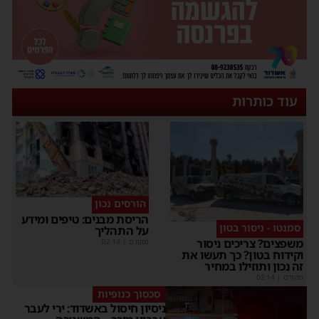
עוד כותרות
הורסים נכון
הריסת מבנים: טיפים ומידע
סמנטו - ניסור בטון
על התהליך
משפצים? צריכים ניסור
מקודם
|
02:14
וקידוח בטון? כך תעשו את
זה נכון ותוזילו במחיר
מקודם
|
02:14
סכסוך כנופיות
ניסיון חיסול באשדוד: ירי לעבר