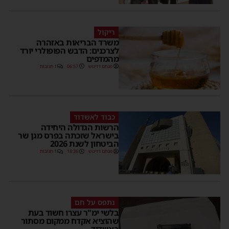
ריקול
משרד הבריאות באזהרה
לצרכנים: הדבש הפופולרי יורד
מהמדפים
מנחם דויטש
06:57
1 תגובות
כבוד לאשדוד
הרשות הגדולה היחידה
בישראל שזכתה בפרס מגן שר
הביטחון לשנת 2026
מנחם דויטש
18:36
1 תגובות
נתפס על חם
בלשי ימ"ר עצרו חשוד בעת
שהוציא אקדח ממקום מסתור
באשדוד