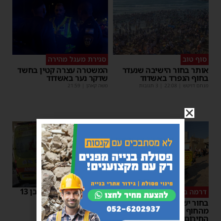
סוף טוב
סגירת מעגל מהירה
אותר בחור הישיבה שנעדר
המשטרה עצרה קטין בחשד
בחוף הנפרד באשדוד
שדקר נער באשדוד
מנחם דויטש
|
22:08
| 3 תגובות
משה קאהן
|
21:59
אלימות באשדוד: נער בן 13
דרמה באשדוד
נדקר ברגלו
בחור ישיבה בן 15 נעדר
משה קאהן
|
18:04
מהחוף הנפרד – כוחות
החירום פתחו בחיפושים