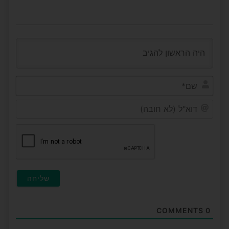
שם*
דוא"ל
(לא
חובה
COMMENTS
0