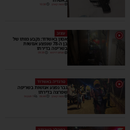
משה קאהן
10:38
עצוב
1
אסון באשדוד: נקבע מותו של
בן ה-78 שנפצע אנושות
בשריפה בדירתו
מנחם דויטש
09:38
טרגדיה באשדוד
1
גבר נפצע אנושות בשריפה
שפרצה בדירתו
משה קאהן
06:44
1 תגובות
במהלך העבודה