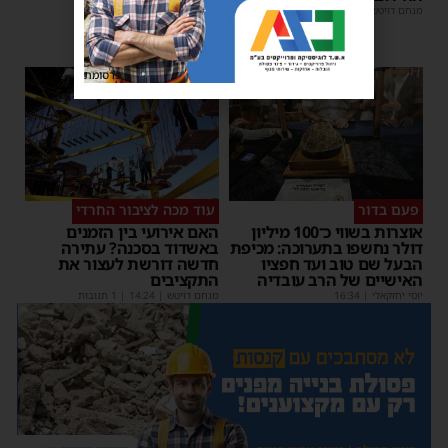
מנחם דויטש
|
18:32
| 1 תגובות
פרסומת
פעם בדור
עוד מכה לציבור החרדי
אוצרות בשווי כ־100 מיליון
האם אירועי בין הזמנים
דולר נחשפו בתערוכה: מכיפת
באשדוד בסכנה? עתירה
הבעל שם טוב ועד חפציו
חדשה דורשת לעצור את
האישיים של הרב עובדיה
התקציבים
יוסי יחזקאלי
|
16:34
מנחם דויטש
|
14:24
| 1 תגובות