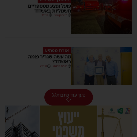
פועל נפצע ממספריים
חשמליות באשדוד
משה קאהן
22:14
אורח מפתיע
מה עשה שגריר פנמה
באשדוד?
מנחם דויטש
22:08
טען עוד כתבות