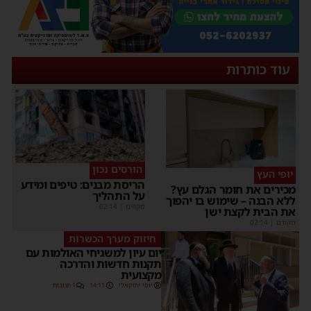
עוד כותרות
הורסים נכון
יופי העץ
הריסת מבנים: טיפים ומידע
מכירים את חומר הגלם עץ?
על התהליך
ללא הבנה – שימוש בו יהפוך
מקודם
|
02:14
את הבית לקצת ישן
מקודם
|
02:14
חיזוק מערך הכשרות
יום עיון למשגיחי האולמות עם
תקנות חדשות והדרכה
מקצועית
יוסי יחזקאלי
14:11
1 תגובות