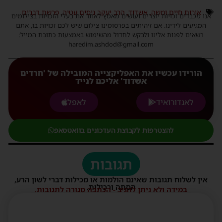
אורות חיים ומשה
,
אשדוד
,
הרב יעקב ניסים עטיה
,
פרשת דברים
אנו מכבדים זכויות יוצרים ועושים מאמץ לאתר את בעלי הזכויות בצילומים
המגיעים לידינו. אם זיהיתים בפרסומינו צילום שיש לכם זכויות בו, אתם
רשאים לפנות אלינו ולבקש לחדול מהשימוש באמצעות כתובת המייל:
haredim.ashdod@gmail.com
הורידו עכשיו את האפליקצייה המובילה של 'חרדים
אשדוד' אליכם לנייד
לאנדורואיד
לאפל
להצטרפות לקבוצת העדכונים בוואטסאפ
תגובות
אין לשלוח תגובות שאינם הולמות או מכילות דברי לשון הרע,
הסתה ורכילות.
במידה ולא ניתן להגיב - הכתבה סגורה לתגובות.