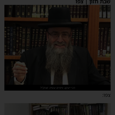
שבת חזון | צפו
רבי יעקב ניסים עטיה זצוק"ל
צפו:
נגן