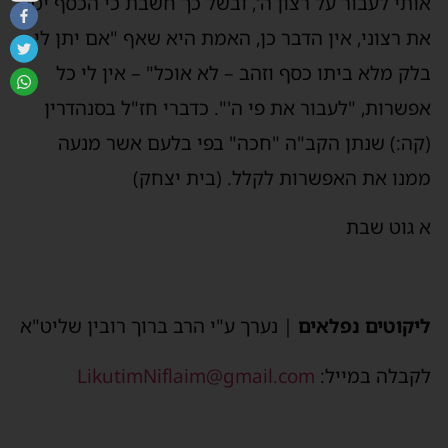
אותי לעבור על רצון ה', ובשל כך חשבת כי הכסף יטה
את רצוני, אין הדבר כן, האמת היא שאף "אם יתן לי
בלק מלא ביתו כסף וזהב – לא אוכל" – אין לי כל
אפשרות, "לעבור את פי ה'". כדברי חז"ל בסנהדרין
(קה:) שנתן הקב"ה "חכה" בפי בלעם אשר מנעה
ממנו את האפשרות לקלל. (בית יצחק)
א גוט שבת
ליקוטים נפלאים
| נערך ע"י הרב ברוך רובין שליט"א
לקבלה במייל:
LikutimNiflaim@gmail.com