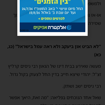
ולמשפחתה…
או-אז נסללה הדרך לעריכת חופה כדת וכדין, תוך
שמירה על כבוד הזולת… (הלמות עמלים)
פרסומת
"לא הביט און ביעקב ולא ראה עמל בישראל" (כג,
כא)
מעשה שאירע בבית דינו של הגאון רבי ניסים קרליץ
זצ"ל: יהודי שיצא חייב בדין החל לצעוק בקול גדול.
רבי ניסים ישב ושתק.
שאל אחד הנוכחים בפליאה: "מה זאת, היאך אפשר