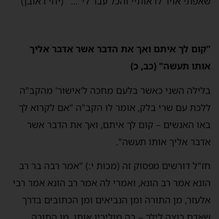
שאפתי אויר לראותיי והכל עבר לי"… (יחי ראובן)
"קום לך איתם ואך את הדבר אשר אדבר אליך
אותו תעשה" (כב, כ)
בלילה השני כאשר בלעם מחכה ל'אישור' מהקב"ה
ללכת עם שרי בלק, אומר לו הקב"ה "אם לקרוא לך
באו האנשים – קום לך איתם, ואך את הדבר אשר
אדבר אליך אותו תעשה".
חז"ל דורשים מפסוק זה (מכות י:) "אמר רבה בר רב
הונא אמר רב הונא, ואמרי לה אמר רב הונא אמר רבי
אלעזר, מן התורה ומן הנביאים ומן הכתובים בדרך
שאדם רוצה לילך – בה מוליכין אותו. מן התורה,