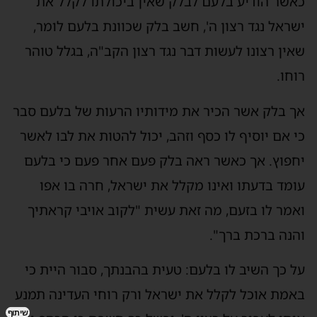
כאשר הודיע בלעם לבלק שאין ביכולתו לקלל את
ישראל נגד רצון ה', חשב בלק שכוונת בלעם לומר,
שאין רצונו לעשות דבר נגד רצון הקב"ה, בגלל טוהר
רוחו.
אך בלק אשר הכיר את מידותיו הרעות של בלעם סבר
כי אם יוסיף לו כסף וזהב, יכול להטות את לבו לאשר
יחפוץ. אך כאשר ראה בלק פעם אחר פעם כי בלעם
עומד בדעתו ואינו מקלל את ישראל, חרה בו אפו
ואמר לו בזעם, מה זאת עשית "לקוב אויבי קראתיך
והנה ברכת ברך".
על כך השיב לו בלעם: טעית בהבנתך, סבור היית כי
באמת אוכל לקלל את ישראל ורק רוחי העדינה תמנע
שיתוף