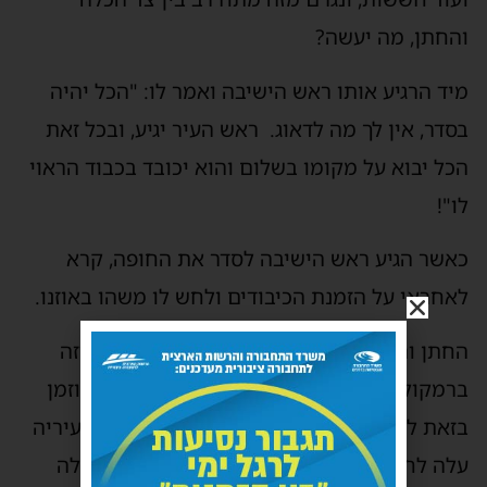
והחתן, מה יעשה?
מיד הרגיע אותו ראש הישיבה ואמר לו: "הכל יהיה
בסדר, אין לך מה לדאוג. ראש העיר יגיע, ובכל זאת
הכל יבוא על מקומו בשלום והוא יכובד בכבוד הראוי
לו"!
כאשר הגיע ראש הישיבה לסדר את החופה, קרא
לאחראי על הזמנת הכיבודים ולחש לו משהו באוזנו.
החתן והכלה כבר הגיעו לחופה, ואז נשמע הכרזה
ברמקול בזה הלשון: "מכובדינו ראש העיריה מוזמן
בזאת לשאת דברי ברכה לחתן ולכלה". ראש העיריה
עלה לחופה, בהנאה גלויה, פצח בשיר והלל לכלה