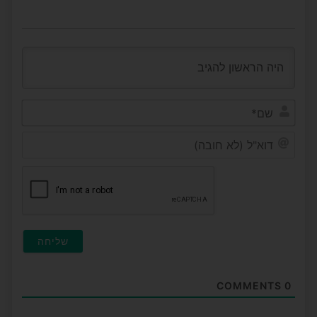
שם*
דוא"ל
(לא
חובה
COMMENTS
0