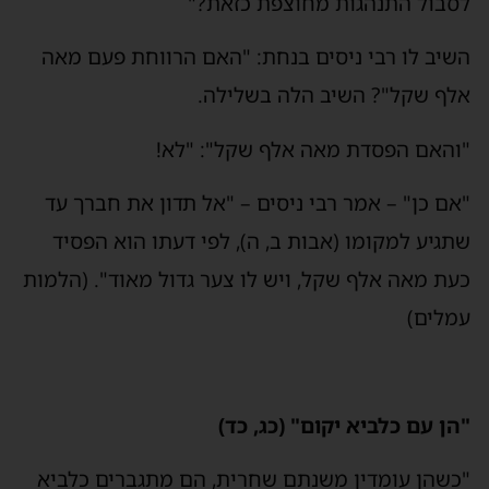
לסבול התנהגות מחוצפת כזאת?"
השיב לו רבי ניסים בנחת: "האם הרווחת פעם מאה
אלף שקל"? השיב הלה בשלילה.
"והאם הפסדת מאה אלף שקל": "לא!
"אם כן" – אמר רבי ניסים – "אל תדון את חברך עד
שתגיע למקומו (אבות ב, ה), לפי דעתו הוא הפסיד
כעת מאה אלף שקל, ויש לו צער גדול מאוד". (הלמות
עמלים)
"הן עם כלביא יקום" (כג, כד)
"כשהן עומדין משנתם שחרית, הם מתגברים כלביא