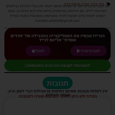
הרב ברוך רובין
,
פרשת בלק
אנו מכבדים זכויות יוצרים ועושים מאמץ לאתר את בעלי הזכויות בצילומים
המגיעים לידינו. אם זיהיתים בפרסומינו צילום שיש לכם זכויות בו, אתם
רשאים לפנות אלינו ולבקש לחדול מהשימוש באמצעות כתובת המייל:
haredim.ashdod@gmail.com
הורידו עכשיו את האפליקצייה המובילה של 'חרדים
אשדוד' אליכם לנייד
לאנדורואיד
לאפל
להצטרפות לקבוצת העדכונים בוואטסאפ
תגובות
אין לשלוח תגובות שאינם הולמות או מכילות דברי לשון הרע,
הסתה ורכילות.
במידה ולא ניתן להגיב - הכתבה סגורה לתגובות.