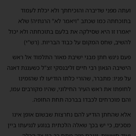
ועתה מפני שדיברה והוכיחתך ולא יכלת לעמוד
בתוכחתה כמו שכתב "ויאמר לא" הרגתיה! שלא
יאמרו זו היא שסילקה את בלעם בתוכחתה ולא יכול
להשיב, שחס המקום על כבוד הבריות. (רש"י)
פעם ניגש חתן מבני ישיבת מאור התלמוד אל ראש
הישיבה הגאון רבי חיים זליבנסקי זצ"ל כשעננת דאגה
על פניו: מתברר, שהורי כלתו הודיעו לו שהזמינו
לחופתו את ראש העיר החילוני, שהיו מקורבים עמו,
והם מוכרחים לכבדו בברכה תחת החופה.
אלא שהחתן הודיע להם נחרצות שבשום אופן אינו
מסכים, כי יש בכך שאלה הלכתית בנוגע לנגיעתו ביין
ועוד חששות, ונגרם מזה מתח רב בין צד הכלה