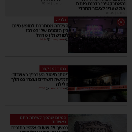
והאטרקטיבי בדרום פותח
מקודם
|
02:14
את שעריו לציבור החרדי
מקודם
|
01:35
גלריה
1
הצלחה מסחררת למופע סיום
בין הזמנים של 'המרכז
למורשת' ו'מהות'
משה קאהן
09:34
בתוך זמן קצר
ניסיון חיסול העבריין באשדוד:
חמישה חשודים נעצרו במהלך
הלילה
מנחם דויטש
07:35
המיזם שהפך לשיחת היום
באשדוד
במשך 15 שעות: אלפי בחורים