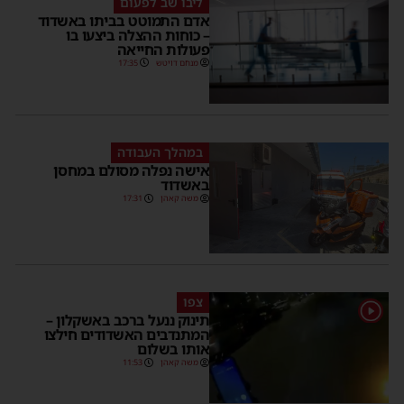
ליבו שב לפעום
אדם התמוטט בביתו באשדוד
– כוחות ההצלה ביצעו בו
פעולות החייאה
מנחם דויטש
17:35
במהלך העבודה
אישה נפלה מסולם במחסן
באשדוד
משה קאהן
17:31
צפו
1
תינוק ננעל ברכב באשקלון –
המתנדבים האשדודים חילצו
אותו בשלום
משה קאהן
11:53