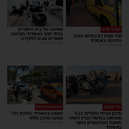
פשיטה על בית הימורים
מצילי חיים
בלתי חוקי באשדוד: חמישה
150 מנות דם נתרמו בערב
חשודים עוכבו לחקירה
התרמה באשדוד
משה קאהן
|
16:06
משה קאהן
|
18:25
כלי מסוכן
זהירות בדרכים
עדכון מבית החולים: בן 6
תאונה באשדוד: הולכת רגל
מאושפז בטיפול נמרץ לאחר
נפגעה מרכב חולף
תאונת הטרקטורון בחוף
משה קאהן
|
12:22
באשדוד