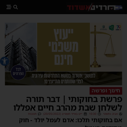
פתח סרג
חינוך ופרשה
פרשת בחוקותי | דבר תורה
לשלחן שבת מהרב חיים אפללו
אביב נחשוני
10:30
י״ט באייר תשפ״ב (20/05/2022)
תגובות
אם בחוקותי תלכו: אדם לעמל יולד - חוק