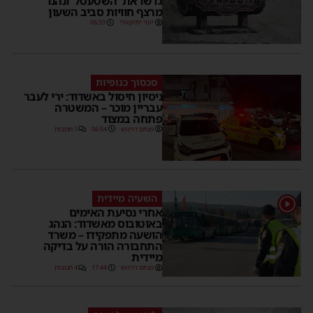
גדשו את 'השטעטל' ונהנו
מרצף חוויות סביב השעון
יוסי יחזקאלי
06:59
סכסוך כנופיות
ניסיון חיסול באשדוד: ירי לעבר
עבריין מוכר – המשטרה
פתחה במצוד
מנחם דויטש
06:54
1 תגובות
השעיה מיידית
1
אחרי נסיעת האימים
באוטובוס מאשדוד: הנהג
הושעה מתפקידו – משרד
התחבורה הורה על בדיקה
מיידית
מנחם דויטש
17:44
4 תגובות