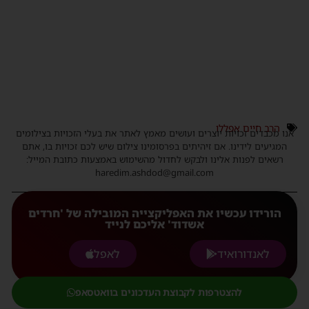
הרב חיים אפללו
אנו מכבדים זכויות יוצרים ועושים מאמץ לאתר את בעלי הזכויות בצילומים
המגיעים לידינו. אם זיהיתים בפרסומינו צילום שיש לכם זכויות בו, אתם
רשאים לפנות אלינו ולבקש לחדול מהשימוש באמצעות כתובת המייל:
haredim.ashdod@gmail.com
הורידו עכשיו את האפליקצייה המובילה של 'חרדים
אשדוד' אליכם לנייד
לאנדורואיד
לאפל
להצטרפות לקבוצת העדכונים בוואטסאפ