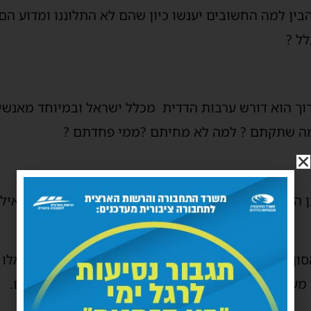
להבין למה החשובים יענשו כיון שהם לא התלוננו ומדוע הם
לל ?
רוך הוא דורש ערבות הדדית מכלל ישראל ובמיוחד מאנש
מה שתקתם ? למה לא מחיתם ?ממי פחדתם ?
מת הקצינים לא היו ניזוקים כלל על ידי הערב רב, אילו 
 לאומי כה גדול יותר ממבצעי הפשע בעצמו, שהם אלו 
 מעלה וחירפו מערכות מעלה בדברים בטלים ומבוטלים.