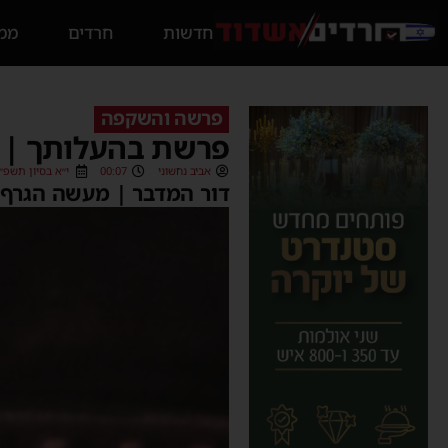
חדשות
חרדים
ממס
פרשה והשקפה
פרשת בהעלותך | ד
אביב נחשוני
00:07
י״א בסיון תשפ״ב (06/2022
דור המדבר | מעשה הגרף 