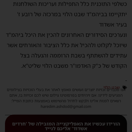
כשלפי התוכנית כלל התפילות ועריכות השולחנות
יתקיימו בביהמ"ד שבט הלוי במרכזה של רובע ז'
בעיר אשדוד
ונערכים הסידורים האחרונים להכין את היכל ביהמ"ד
שיוכל לקלוט ולהכיל את כלל הציבור והאורחים אשר
עתידים להשתתף בשבת הרוממה והנעלה בצל
הקודש של כ"ק האדמו"ר משבט הלוי שליט"א.
-
שבט הלוי
אנו מכבדים זכויות יוצרים ועושים מאמץ לאתר את בעלי הזכויות בצילומים
המגיעים לידינו. אם זיהיתים בפרסומינו צילום שיש לכם זכויות בו, אתם
רשאים לפנות אלינו ולבקש לחדול מהשימוש באמצעות כתובת המייל:
haredim.ashdod@gmail.com
הורידו עכשיו את האפליקצייה המובילה של 'חרדים
אשדוד' אליכם לנייד