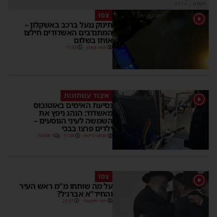
מקודם
|
02:14
צפו
1
תינוק ננעל ברכב באשקלון –
המתנדבים האשדודים חילצו
אותו בשלום
משה קאהן
11:53
איבוד עשתונות
1
נסיעת האימים באוטובוס
מאשדוד: הנהג ניפץ את
השמשה לעיני הנוסעים –
ילדים פרצו בבכי
מנחם דויטש
11:34
1 תגובות
צפו
1
על מה שוחחו מ"מ ראש העיר
והחיד"א אברג׳ל?
יוסי יחזקאלי
23:37