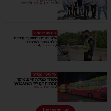
משה קאהן
15:37
2 תגובות
הודעה לנהגים
אלפי נהגים יושפעו: עבודות
לילה סמוך לאשדוד
מנחם דויטש
11:10
כל טיפה מצילה
אשדוד מצילה חיים: מוקד
התרמת דם ליד השטיבלאך
משה קאהן
11:05
טען עוד כתבות