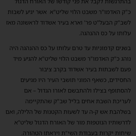
בהתרגשות לקבל את פני קודשו של האורח הדגול
כ"ק האדמו"ר משבט הלוי שליט"א אשר יגיע לשבות
לשב"ק הבעל"ט פר' וארא בעיר אשדוד לראשונה מאז
עלותו על כס ההנהגה.
בשנים קדמוניות עד טרם עלותו על כס ההנהגה היה
נוהג כ"ק האדמו"ר משבט הלוי שליט"א להגיע מיד
פעם לשבתות בעיר אשדוד בקרב ציבור
החסידים, כשאף המוני תושבי העיר היו מגיעים
להסתופף בצילו ולהתבשם לאורו הגדול – אם
לעריכת השבת אחים בליל שב"ק שהתקיימה
בשלהבת אש ק-ה עד לשעות הקטנות של הלילה, ואם
לדרשותיו הנוטפות מור של האורח הדגול שליט"א
שיחות יקרות בעבודת השי"ת ויראתו הטהורה.