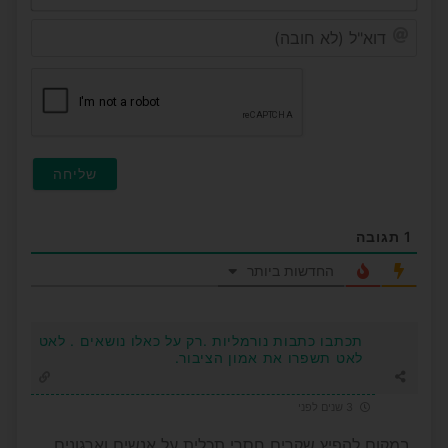
דוא"ל
(לא
חובה
1
תגובה
החדשות ביותר
תכתבו כתבות נורמליות .רק על כאלו נושאים . לאט
לאט תשפרו את אמון הציבור.
3 שנים לפני
במקום להפיץ שקרים חסרי תכלית על אנשים וארגונים