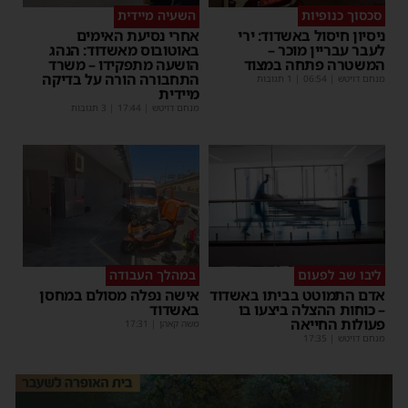
סכסוך כנופיות
השעיה מיידית
ניסיון חיסול באשדוד: ירי
אחרי נסיעת האימים
לעבר עבריין מוכר –
באוטובוס מאשדוד: הנהג
המשטרה פתחה במצוד
הושעה מתפקידו – משרד
התחבורה הורה על בדיקה
מנחם דויטש
|
06:54
| 1 תגובות
מיידית
מנחם דויטש
|
17:44
| 3 תגובות
ליבו שב לפעום
במהלך העבודה
אדם התמוטט בביתו באשדוד
אישה נפלה מסולם במחסן
– כוחות ההצלה ביצעו בו
באשדוד
פעולות החייאה
משה קאהן
|
17:31
מנחם דויטש
|
17:35