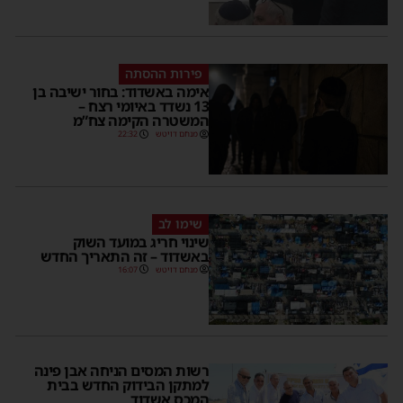
פירות ההסתה
אימה באשדוד: בחור ישיבה בן
13 נשדד באיומי רצח –
המשטרה הקימה צח”מ
מנחם דויטש
22:32
שימו לב
שינוי חריג במועד השוק
באשדוד – זה התאריך החדש
מנחם דויטש
16:07
רשות המסים הניחה אבן פינה
למתקן הבידוק החדש בבית
המכס אשדוד