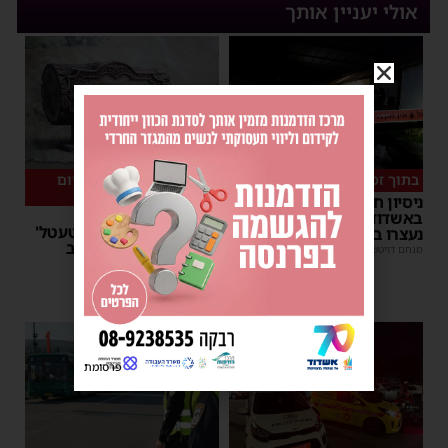
אולי יעניין אותך
בתוך זמן קצר
המיזם שהפך לשיחת היום
באשדוד
ניסיון חיסול העבריין
במשך 15 שעות: אלפי
באשדוד: חמישה חשודים
בחורים גדשו את 'השטעטל'
נעצרו במהלך הלילה
ונהנו מרצף חוויות סביב
מנחם דויטש
|
07:35
השעון
יוסי יחזקאלי
|
06:59
1
פרסומת