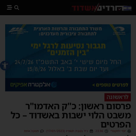
פתח סרג
לראשונה
פרסום ראשון: כ"ק האדמו"ר
משבט הלוי ישבות באשדוד – כל
הפרטים
יוסי יחזקאלי
23:36
כ״ד בטבת תשפ״ג (17/01/2023)
תגובה אחת