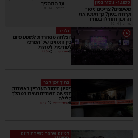
סמנטו - ניסור בטון
על התהליך
משפצים? צריכים ניסור
מקודם
|
02:14
וקידוח בטון? כך תעשו את
זה נכון ותוזילו במחיר
מקודם
|
02:14
גלריה
1
הצלחה מסחררת למופע סיום
בין הזמנים של 'המרכז
למורשת' ו'מהות'
משה קאהן
09:34
בתוך זמן קצר
ניסיון חיסול העבריין באשדוד:
חמישה חשודים נעצרו במהלך
הלילה
מנחם דויטש
07:35
המיזם שהפך לשיחת היום
באשדוד