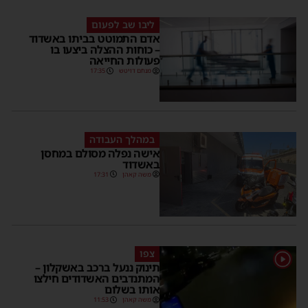
ליבו שב לפעום
אדם התמוטט בביתו באשדוד
– כוחות ההצלה ביצעו בו
פעולות החייאה
מנחם דויטש
17:35
במהלך העבודה
אישה נפלה מסולם במחסן
באשדוד
משה קאהן
17:31
צפו
1
תינוק ננעל ברכב באשקלון –
המתנדבים האשדודים חילצו
אותו בשלום
משה קאהן
11:53