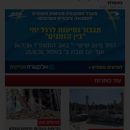
באשדוד
משה קאהן
|
12:26
עוד כותרות
הורסים נכון
הריסת מבנים: טיפים ומידע