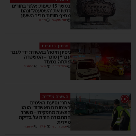
במשך 15 שעות: אלפי בחורים
גדשו את 'השטעטל' ונהנו
מרצף חוויות סביב השעון
יוסי יחזקאלי
06:59
סכסוך כנופיות
ניסיון חיסול באשדוד: ירי לעבר
עבריין מוכר – המשטרה
פתחה במצוד
מנחם דויטש
06:54
1 תגובות
השעיה מיידית
1
אחרי נסיעת האימים
באוטובוס מאשדוד: הנהג
הושעה מתפקידו – משרד
התחבורה הורה על בדיקה
מיידית
מנחם דויטש
17:44
4 תגובות