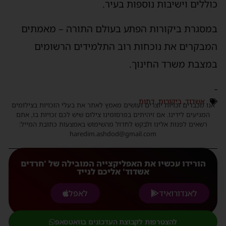
כוללים וישיבות נוספות בעיר.
במסגרת ביקורות הפתע בעולם התורה – מאמתים
המבקרים את נוכחות רוב התלמידים הרשומים
במצבת משרד החינוך.
-
אשדוד
,
ביקורות
,
דתות
אנו מכבדים זכויות יוצרים ועושים מאמץ לאתר את בעלי הזכויות בצילומים
המגיעים לידינו. אם זיהיתים בפרסומינו צילום שיש לכם זכויות בו, אתם
רשאים לפנות אלינו ולבקש לחדול מהשימוש באמצעות כתובת המייל:
haredim.ashdod@gmail.com
הורידו עכשיו את האפליקצייה המובילה של 'חרדים
אשדוד' אליכם לנייד
לאנדורואיד
לאפל
להצטרפות לקבוצת העדכונים בוואטסאפ