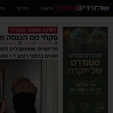
חדשות
חרדים
ממס
למרות הסופה ״ברברה״
פקחי מס הכנסה פש
מנחם דויטש
12:18
ט״ו בשבט תשפ״ג (2/2023
מדיווחים שמתקבלים למער
שונים ברחבי רובע ז׳ • מ