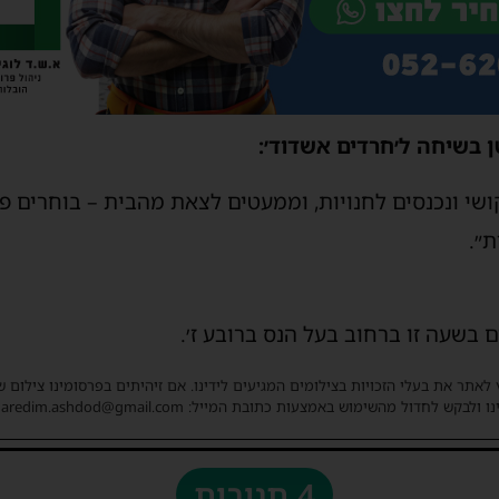
ן בשיחה ל׳חרדים אשדוד׳:
שי ונכנסים לחנויות, וממעטים לצאת מהבית – בוחרים פ
ת״.
 בשעה זו ברחוב בעל הנס ברובע ז׳.
 לאתר את בעלי הזכויות בצילומים המגיעים לידינו. אם זיהיתים בפרסומינו צילום 
ו ולבקש לחדול מהשימוש באמצעות כתובת המייל: haredim.ashdod@gmail.com
4 תגובות