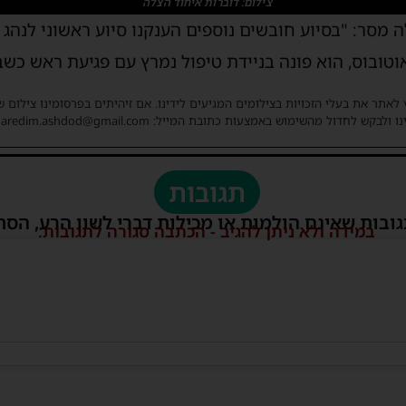
צילום: דוברות איחוד הצלה
טובוס, הוא פונה בניידת טיפול נמרץ עם פגיעת ראש כשב
 לאתר את בעלי הזכויות בצילומים המגיעים לידינו. אם זיהיתים בפרסומינו צילום 
ו ולבקש לחדול מהשימוש באמצעות כתובת המייל: haredim.ashdod@gmail.com
תגובות
גובות שאינם הולמות או מכילות דברי לשון הרע, הסת
במידה ולא ניתן להגיב - הכתבה סגורה לתגובות.