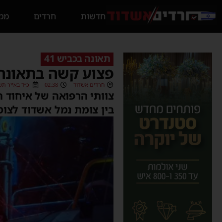
חדשות
חרדים
ממס
תאונה בכביש 41
פצוע קשה בתאונה
חרדים אשדוד
02:38
כ״ד באייר תשפ״ב (022
בין צומת נמל אשדוד לצומת