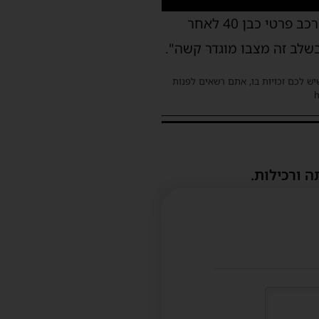
יצחק רוטנר חובש איחוד הצלה מסר: "בסיוע חובשים נוספים הענקנו סיוע ראשוני לנהג רכב פרטי כבן 40 לאחר
שלב זה מצבו מוגדר קשה".
שיש לכם זכויות בו, אתם רשאים לפנות
ה ורכילות.