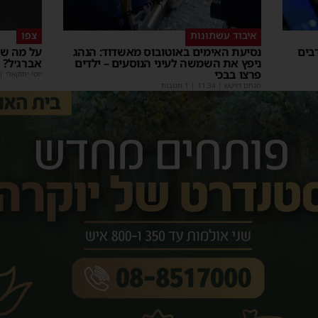
איבוד עשתונות
צפו
בים
נסיעת האימים באוטובוס מאשדוד: הנהג
על מה שו
ניפץ את השמשה לעיני הנוסעים – ילדים
אברג׳ל?
פרצו בבכי
יוסי יחזקאלי
|
מנחם דויטש
|
11:34
| 1 תגובות