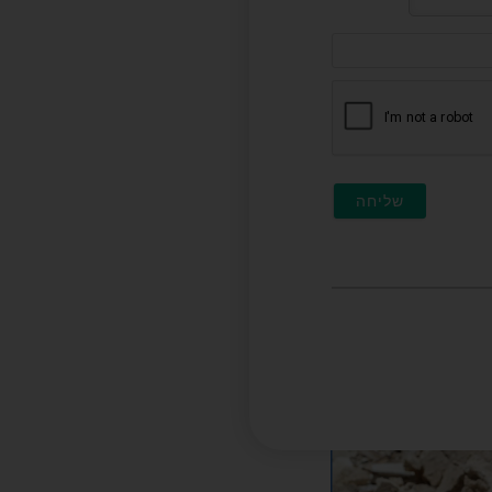
דוא"ל
(לא
חובה)