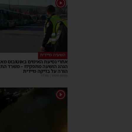
1
השעיה מיידית
אחרי נסיעת האימים באוטובוס מאש
הנהג הושעה מתפקידו – משרד הת
הורה על בדיקה מיידית
מנחם דויטש
|
17:44
1