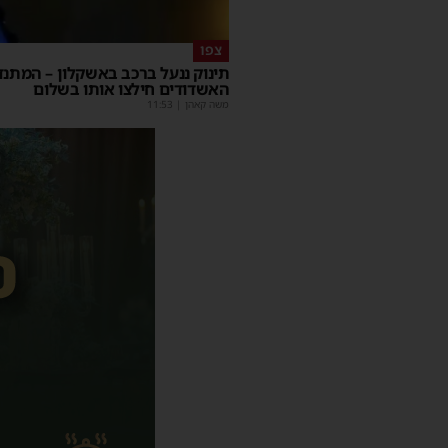
צפו
תינוק ננעל ברכב באשקלון – המתנד
האשדודים חילצו אותו בשלום
משה קאהן
|
11:53