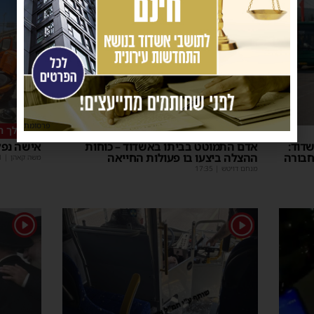
פרסומת
ליבו שב לפעום
במהלך ה
דוד:
אדם התמוטט בביתו באשדוד – כוחות
אישה נפל
חבורה
ההצלה ביצעו בו פעולות החייאה
משה קאהן
|
1
מנחם דויטש
|
17:35
1
1