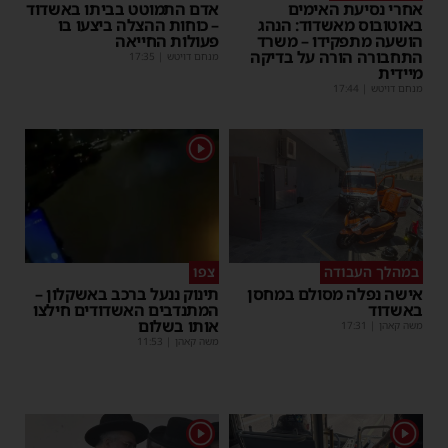
אחרי נסיעת האימים
אדם התמוטט בביתו באשדוד
באוטובוס מאשדוד: הנהג
– כוחות ההצלה ביצעו בו
הושעה מתפקידו – משרד
פעולות החייאה
התחבורה הורה על בדיקה
מנחם דויטש
|
17:35
מיידית
מנחם דויטש
|
17:44
1
במהלך העבודה
צפו
אישה נפלה מסולם במחסן
תינוק ננעל ברכב באשקלון –
באשדוד
המתנדבים האשדודים חילצו
אותו בשלום
משה קאהן
|
17:31
משה קאהן
|
11:53
1
1