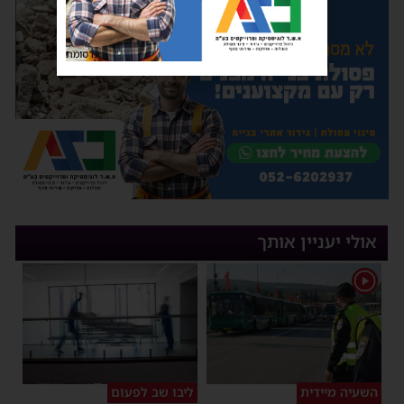
פרסומת
אולי יעניין אותך
1
השעיה מיידית
ליבו שב לפעום