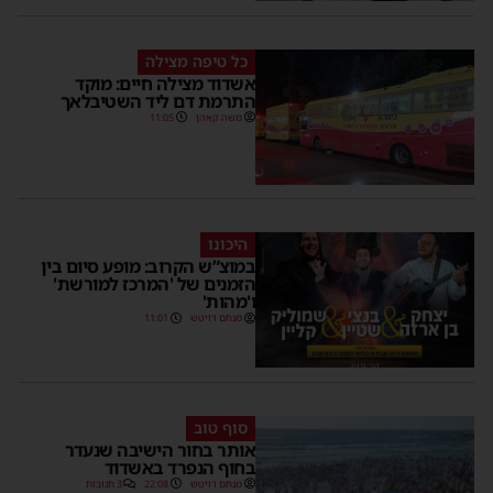
כל טיפה מצילה
אשדוד מצילה חיים: מוקד
התרמת דם ליד השטיבלאך
משה קאהן
11:05
היכונו
במוצ”ש הקרוב: מופע סיום בין
הזמנים של 'המרכז למורשת'
ו'מהות'
מנחם דויטש
11:01
סוף טוב
אותר בחור הישיבה שנעדר
בחוף הנפרד באשדוד
מנחם דויטש
22:08
3 תגובות