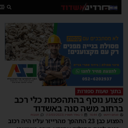
פת
בתוך שעות ספורות
צוע נוסף בהתהפכות כלי רכב
רחוב משה סנה באשדוד
מנחם דויטש
16:44
כ׳ באדר תשפ״ג (13/03/2023)
תגובות
הפצוע כבן 23 התהפך מהרייזר עליו היה רכוב