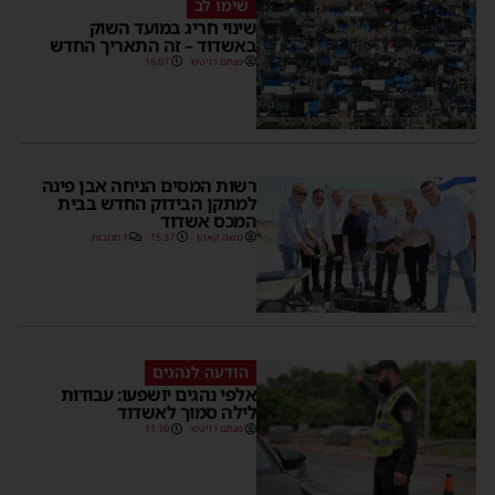
שימו לב
שינוי חריג במועד השוק
באשדוד – זה התאריך החדש
מנחם דויטש
16:07
רשות המסים הניחה אבן פינה
למתקן הבידוק החדש בבית
המכס אשדוד
משה קאהן
15:37
1 תגובות
הודעה לנהגים
אלפי נהגים יושפעו: עבודות
לילה סמוך לאשדוד
מנחם דויטש
11:10