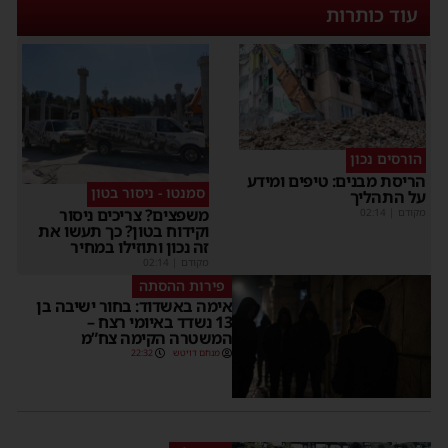
עוד כותרות
הורסים נכון
ריסת מבנים: טיפים ומידע
סמנטו - ניסור בטון
ל התהליך
משפצים? צריכים ניסור
קודם
|
02:14
וקידוח בטון? כך תעשו את
זה נכון ותוזילו במחיר
מקודם
|
02:14
פירות ההסתה
אימה באשדוד: בחור ישיבה בן
13 נשדד באיומי רצח –
המשטרה הקימה צח”מ
מנחם דויטש
22:32