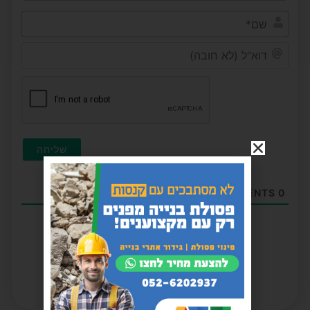
שם*
דוא"ל
(לא
חובה)
COMMENTS
0