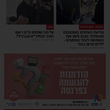
איבוד עשתונות
צפו
נסיעת האימים באוטובוס
על מה שוחחו מ"מ ראש
מאשדוד: הנהג ניפץ את
העיר והחיד"א אברג׳ל?
השמשה לעיני הנוסעים –
יוסי יחזקאלי
|
23:37
ילדים פרצו בבכי
מנחם דויטש
|
11:34
| 1 תגובות