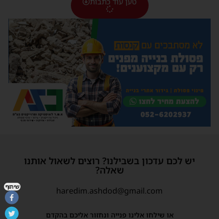
טען עוד כתבות
יש לכם עדכון בשבילנו? רוצים לשאול אותנו
שאלה?
שיתוף
haredim.ashdod@gmail.com
או שילחו אלינו פנייה ונחזור אליכם בהקדם