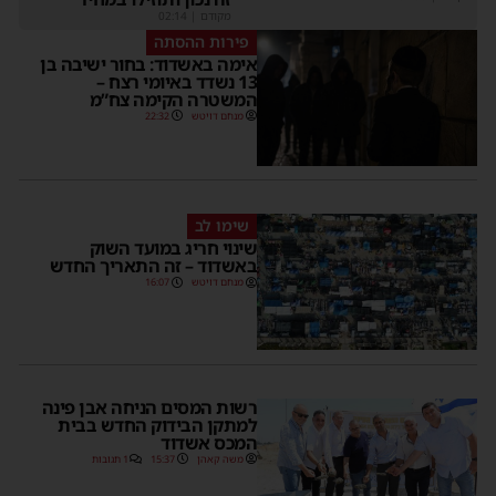
מקודם
|
02:14
פירות ההסתה
אימה באשדוד: בחור ישיבה בן
13 נשדד באיומי רצח –
המשטרה הקימה צח”מ
מנחם דויטש
22:32
שימו לב
שינוי חריג במועד השוק
באשדוד – זה התאריך החדש
מנחם דויטש
16:07
רשות המסים הניחה אבן פינה
למתקן הבידוק החדש בבית
המכס אשדוד
משה קאהן
15:37
1 תגובות