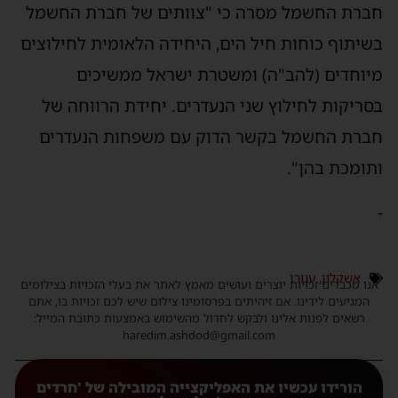
חברת החשמל מסרה כי "צוותים של חברת החשמל
בשיתוף כוחות חיל הים, היחידה הלאומית לחילוצים
מיוחדים (להב"ה) ומשטרת ישראל ממשיכים
בסריקות לחילוץ שני הנעדרים. יחידת הרווחה של
חברת החשמל בקשר הדוק עם משפחות הנעדרים
ותומכת בהן".
-
אשקלון
,
עגורן
אנו מכבדים זכויות יוצרים ועושים מאמץ לאתר את בעלי הזכויות בצילומים
המגיעים לידינו. אם זיהיתים בפרסומינו צילום שיש לכם זכויות בו, אתם
רשאים לפנות אלינו ולבקש לחדול מהשימוש באמצעות כתובת המייל:
haredim.ashdod@gmail.com
הורידו עכשיו את האפליקצייה המובילה של 'חרדים