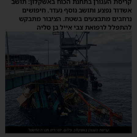
קריסת העגורן בתחנת הכוח באשקלון: תושב
אשדוד נפצע ותושב נוסף נעדר. חיפושים
נרחבים מתבצעים בשטח. הציבור מתבקש
להתפלל לרפואת צבי אייל בן סליה
קריסת העגורן באשקלון. צילום. יוסי וייס חברת החשמל