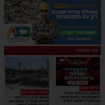
עוד כותרות
יש לאן לצאת
סמנטו - ניסור בטון
מתחם הבאולינג הגדול
והאטרקטיבי בדרום פותח
משפצים? צריכים ניסור
את שעריו לציבור החרדי
וקידוח בטון? כך תעשו את
זה נכון ותוזילו במחיר
מקודם
|
01:35