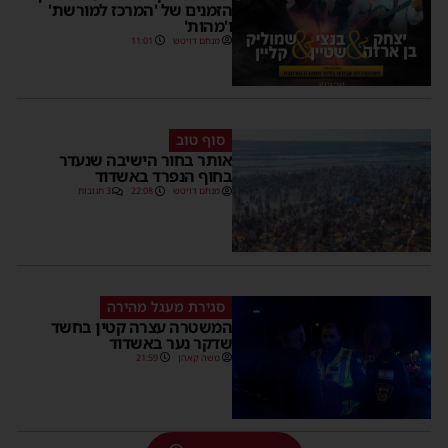
הזמנים של 'המרכז למורשת'
ו'מהות'
מנחם דויטש
11:01
סוף טוב
אותר בחור הישיבה שנעדר
בחוף הנפרד באשדוד
מנחם דויטש
22:08
3 תגובות
סגירת מעגל מהירה
המשטרה עצרה קטין בחשד
שדקר נער באשדוד
משה קאהן
21:59