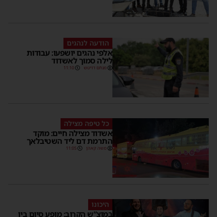
הודעה לנהגים
אלפי נהגים יושפעו: עבודות
לילה סמוך לאשדוד
מנחם דויטש
11:10
כל טיפה מצילה
אשדוד מצילה חיים: מוקד
התרמת דם ליד השטיבלאך
משה קאהן
11:05
היכונו
במוצ”ש הקרוב: מופע סיום בין