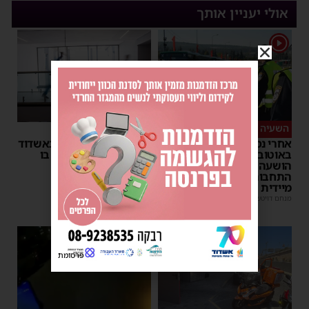
אולי יעניין אותך
1
השעיה מיידית
ליבו שב לפעום
אחרי נסיעת האימים
אדם התמוטט בביתו באשדוד
באוטובוס מאשדוד: הנהג
– כוחות ההצלה ביצעו בו
הושעה מתפקידו – משרד
פעולות החייאה
התחבורה הורה על בדיקה
מנחם דויטש
|
17:35
מיידית
מנחם דויטש
|
17:44
1
פרסומת