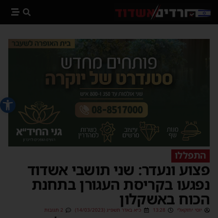
פתח סרג
התפללו
פצוע ונעדר: שני תושבי אשדוד
נפגעו בקריסת העגורן בתחנת
הכוח באשקלון
יוסי יחזקאלי
13:28
כ״א באדר תשפ״ג (14/03/2023)
2 תגובות