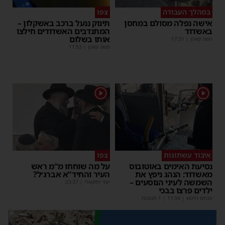
במהלך העבודה
צפו
אישה נפלה מסולם במחסן
תינוק ננעל ברכב באשקלון –
באשדוד
המתנדבים האשדודים חילצו
אותו בשלום
משה קאהן
|
17:31
משה קאהן
|
11:53
1
1
איבוד עשתונות
צפו
נסיעת האימים באוטובוס
על מה שוחחו מ"מ ראש
מאשדוד: הנהג ניפץ את
העיר והחיד"א אברג׳ל?
השמשה לעיני הנוסעים –
יוסי יחזקאלי
|
23:37
ילדים פרצו בבכי
מנחם דויטש
|
11:34
| 1 תגובות