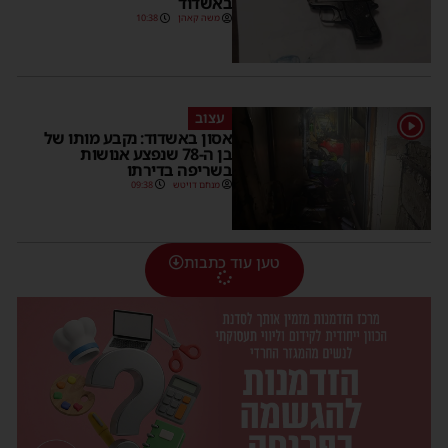
באשדוד
משה קאהן
10:38
עצוב
1
אסון באשדוד: נקבע מותו של
בן ה-78 שנפצע אנושות
בשריפה בדירתו
מנחם דויטש
09:38
טען עוד כתבות