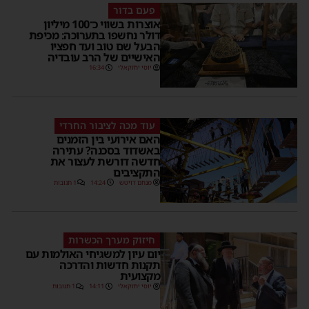
פעם בדור
אוצרות בשווי כ־100 מיליון
דולר נחשפו בתערוכה: מכיפת
הבעל שם טוב ועד חפציו
האישיים של הרב עובדיה
יוסי יחזקאלי
16:34
עוד מכה לציבור החרדי
האם אירועי בין הזמנים
באשדוד בסכנה? עתירה
חדשה דורשת לעצור את
התקציבים
מנחם דויטש
14:24
1 תגובות
חיזוק מערך הכשרות
יום עיון למשגיחי האולמות עם
תקנות חדשות והדרכה
מקצועית
יוסי יחזקאלי
14:11
1 תגובות