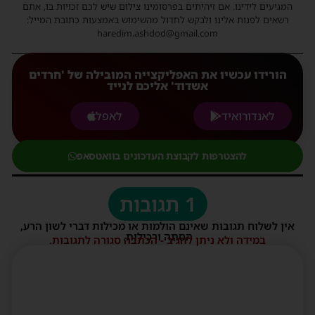
המגיעים לידינו. אם זיהיתים בפרסומינו צילום שיש לכם זכויות בו, אתם
רשאים לפנות אלינו ולבקש לחדול מהשימוש באמצעות כתובת המייל:
haredim.ashdod@gmail.com
הורידו עכשיו את האפליקצייה המובילה של 'חרדים
אשדוד' אליכם לנייד
לאנדורואיד
לאפל
להצטרפות לקבוצת העדכונים בוואטסאפ
1 תגובות
אין לשלוח תגובות שאינם הולמות או מכילות דברי לשון הרע,
הסתה ורכילות.
במידה ולא ניתן להגיב - הכתבה סגורה לתגובות.