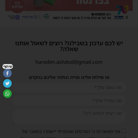
יש לכם עדכון בשבילנו? רוצים לשאול אותנו
שאלה?
haredim.ashdod@gmail.com
שיתוף
או שילחו אלינו פנייה ונחזור אליכם בהקדם
אני מאשר/ת כי הפרטים שמסרתי יישמרו במאגר של