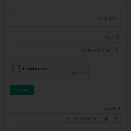
שם*
דוא"ל
(לא
חובה
1
תגובה
החדשות ביותר