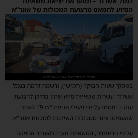
לנמל אשדוד – ומנעו את יציאת משאיות
הסיוע לחמאס מרצועת המכולות של אונר”א
פעילי צו 9 חוסמים את הסיוע לעזה
במהלך שעות הבוקר (חמישי), נרשמה דרמה בנמל
אשדוד: עשרות משאיות סיוע שהיו בדרכן לרצועת
עזה – נחסמו על ידי פעילי תנועת “צו 9”, לאחר
שהעמיסו ציוד ממכולות השייכות לסוכנות אונר”א.
על פי הדיווחים, המשאיות נועדו להעביר אספקה