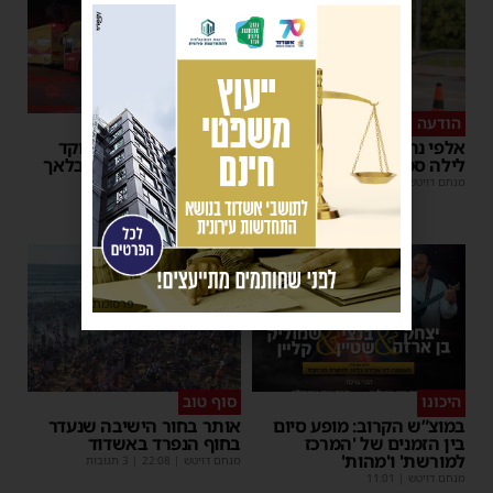
הודעה לנהגים
כל טיפה מצילה
אלפי נהגים יושפעו: עבודות
אשדוד מצילה חיים: מוקד
לילה סמוך לאשדוד
התרמת דם ליד השטיבלאך
מנחם דויטש
|
11:10
משה קאהן
|
11:05
פרסומת
היכונו
סוף טוב
במוצ”ש הקרוב: מופע סיום
אותר בחור הישיבה שנעדר
בין הזמנים של 'המרכז
בחוף הנפרד באשדוד
למורשת' ו'מהות'
מנחם דויטש
|
22:08
| 3 תגובות
מנחם דויטש
|
11:01