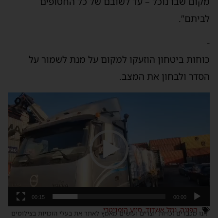
מקום שבו נוכל – עד לשובם של כל החטופים
לביתם”.
-
כוחות ביטחון הוזעקו למקום על מנת לשמור על
הסדר ולבחון את המצב.
נגן
וידאו
00:15
00:00
הפגנה
,
נמל אשדוד
,
סיוע הומניטרי
אנו מכבדים זכויות יוצרים ועושים מאמץ לאתר את בעלי הזכויות בצילומים