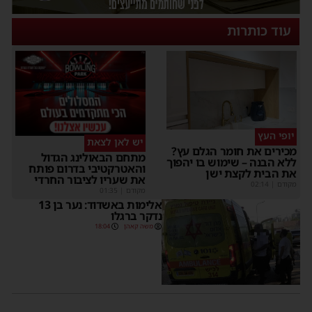
עוד כותרות
יופי העץ
יש לאן לצאת
מכירים את חומר הגלם עץ?
מתחם הבאולינג הגדול
ללא הבנה – שימוש בו יהפוך
והאטרקטיבי בדרום פותח
את הבית לקצת ישן
את שעריו לציבור החרדי
מקודם
|
02:14
מקודם
|
01:35
אלימות באשדוד: נער בן 13
נדקר ברגלו
משה קאהן
18:04