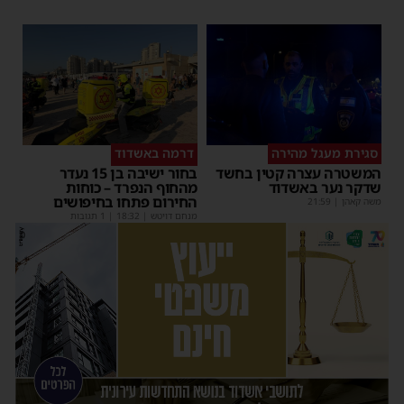
סגירת מעגל מהירה
דרמה באשדוד
המשטרה עצרה קטין בחשד
בחור ישיבה בן 15 נעדר
שדקר נער באשדוד
מהחוף הנפרד – כוחות
החירום פתחו בחיפושים
משה קאהן
|
21:59
מנחם דויטש
|
18:32
| 1 תגובות