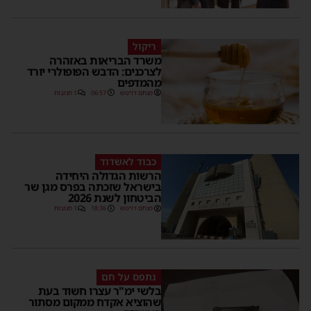
ריקול
משרד הבריאות באזהרה
לצרכנים: הדבש הפופולרי יורד
מהמדפים
מנחם דויטש
06:57
1 תגובות
כבוד לאשדוד
הרשות הגדולה היחידה
בישראל שזכתה בפרס מגן שר
הביטחון לשנת 2026
מנחם דויטש
18:36
1 תגובות
נתפס על חם
בלשי ימ"ר עצרו חשוד בעת
שהוציא אקדח ממקום מסתור