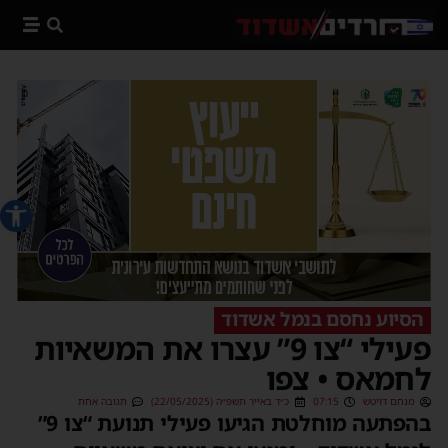
פתח סרג
הסיוע נחסם בנמל אשדוד
פעילי “צו 9” עצרו את המשאיות
לחמאס • צפו
מנחם דויטש
07:15
כ״ד באייר תשפ״ה (22/05/2025)
תגובה אחת
בהפתעה מוחלטת הגיעו פעילי תנועת “צו 9”