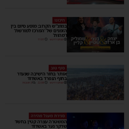
היכונו
במוצ”ש הקרוב: מופע סיום בין
הזמנים של 'המרכז למורשת'
ו'מהות'
מנחם דויטש
11:01
סוף טוב
אותר בחור הישיבה שנעדר
בחוף הנפרד באשדוד
מנחם דויטש
22:08
3 תגובות
סגירת מעגל מהירה
המשטרה עצרה קטין בחשד
שדקר נער באשדוד