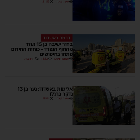
משה קאהן
21:59
דרמה באשדוד
בחור ישיבה בן 15 נעדר
מהחוף הנפרד – כוחות החירום
פתחו בחיפושים
מנחם דויטש
18:32
1 תגובות
אלימות באשדוד: נער בן 13
נדקר ברגלו
משה קאהן
18:04