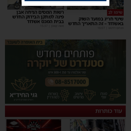
רשות המסים הניחה אבן
שימו לב
פינה למתקן הבידוק החדש
שינוי חריג במועד השוק
בבית המכס אשדוד
באשדוד – זה התאריך החדש
משה קאהן
|
15:37
מנחם דויטש
|
16:07
עוד כותרות