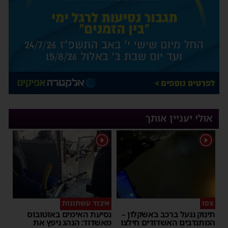
אולי יעניין אותך
1
1
צפו
איבוד עשתונות
תינוק ננעל ברכב באשקלון –
נסיעת האימים באוטובוס
המתנדבים האשדודים חילצו
מאשדוד: הנהג ניפץ את