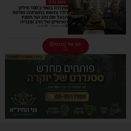
פעם בדור
אוצרות בשווי כ־100 מיליון
דולר נחשפו בתערוכה: מכיפת
הבעל שם טוב ועד חפציו
האישיים של הרב עובדיה
יוסי יחזקאלי
16:34
טען עוד כתבות