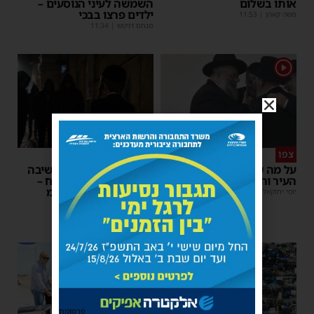
אותו בשלום
השמשה לעיני הנוסעים –
ילדים פרצו בבכי
משה קאהן
|
11:53
מנחם דויטש
|
11:34
1
צפו
פירות ההסתה
על מה שוחחו מ"מ ראש
אימה באשדוד: בחור ישיבה
העיר והחיד"א אברג׳ל?
בן 13 נשדד באיומי רצח –
המשטרה הקימה צח”מ
יוסי יחזקאלי
|
23:37
מנחם דויטש
|
22:32
פרסומת