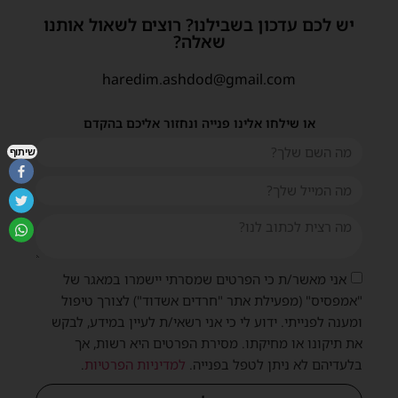
יש לכם עדכון בשבילנו? רוצים לשאול אותנו
שאלה?
haredim.ashdod@gmail.com
או שילחו אלינו פנייה ונחזור אליכם בהקדם
שיתוף
אני מאשר/ת כי הפרטים שמסרתי יישמרו במאגר של
"אמפסיס" (מפעילת אתר "חרדים אשדוד") לצורך טיפול
ומענה לפנייתי. ידוע לי כי אני רשאי/ת לעיין במידע, לבקש
את תיקונו או מחיקתו. מסירת הפרטים היא רשות, אך
בלעדיהם לא ניתן לטפל בפנייה.
למדיניות הפרטיות
.