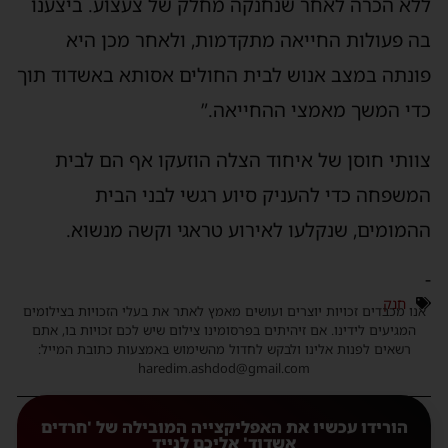
ללא הכרה לאחר שנחנקה מחלק של צעצוע. ביצענו
בה פעולות החייאה מתקדמות, ולאחר מכן היא
פונתה במצב אנוש לבית החולים אסותא באשדוד תוך
כדי המשך מאמצי ההחייאה.”
צוותי חוסן של איחוד הצלה הוזעקו אף הם לבית
המשפחה כדי להעניק סיוע רגשי לבני הבית
ההמומים, שנקלעו לאירוע טראגי וקשה מנשוא.
-
חנק
אנו מכבדים זכויות יוצרים ועושים מאמץ לאתר את בעלי הזכויות בצילומים
המגיעים לידינו. אם זיהיתים בפרסומינו צילום שיש לכם זכויות בו, אתם
רשאים לפנות אלינו ולבקש לחדול מהשימוש באמצעות כתובת המייל:
haredim.ashdod@gmail.com
הורידו עכשיו את האפליקצייה המובילה של 'חרדים
אשדוד' אליכם לנייד