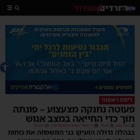
פתח סרג
דיווח ראשוני
פעוטה נחנקה מצעצוע – פונתה
תוך כדי החייאה במצב אנוש
משה קאהן
16:46
ל׳ בתשרי תשפ״ו (22/10/2025)
תגובות
בבהלה גדולה הזעיקו בני המשפחה את כוחות