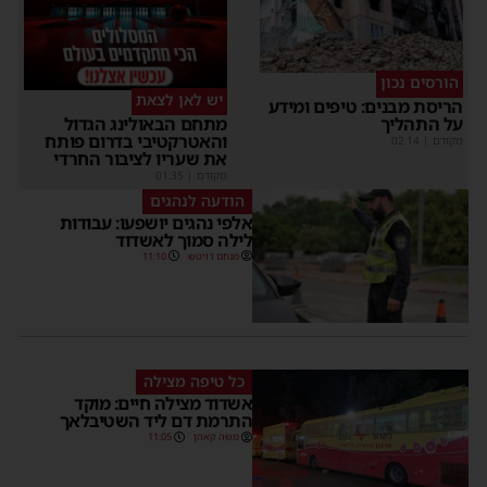
הורסים נכון
יש לאן לצאת
הריסת מבנים: טיפים ומידע
על התהליך
מתחם הבאולינג הגדול
והאטרקטיבי בדרום פותח
מקודם
|
02:14
את שעריו לציבור החרדי
מקודם
|
01:35
הודעה לנהגים
אלפי נהגים יושפעו: עבודות
לילה סמוך לאשדוד
מנחם דויטש
11:10
כל טיפה מצילה
אשדוד מצילה חיים: מוקד
התרמת דם ליד השטיבלאך
משה קאהן
11:05