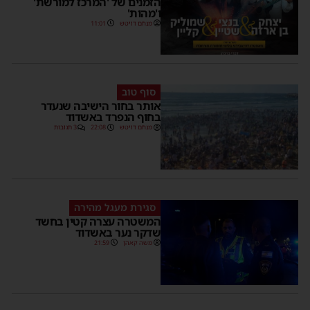
הזמנים של 'המרכז למורשת'
ו'מהות'
מנחם דויטש
11:01
סוף טוב
אותר בחור הישיבה שנעדר
בחוף הנפרד באשדוד
מנחם דויטש
22:08
3 תגובות
סגירת מעגל מהירה
המשטרה עצרה קטין בחשד
שדקר נער באשדוד
משה קאהן
21:59