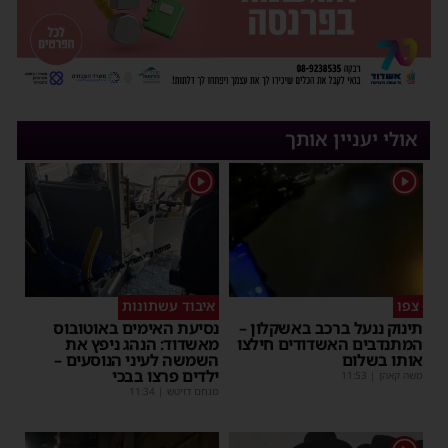
אולי יעניין אותך
1
1
צפו
איבוד עשתונות
תינוק ננעל ברכב באשקלון –
נסיעת האימים באוטובוס
המתנדבים האשדודים חילצו
מאשדוד: הנהג ניפץ את
אותו בשלום
השמשה לעיני הנוסעים –
ילדים פרצו בבכי
משה קאהן
|
11:53
מנחם דויטש
|
11:34