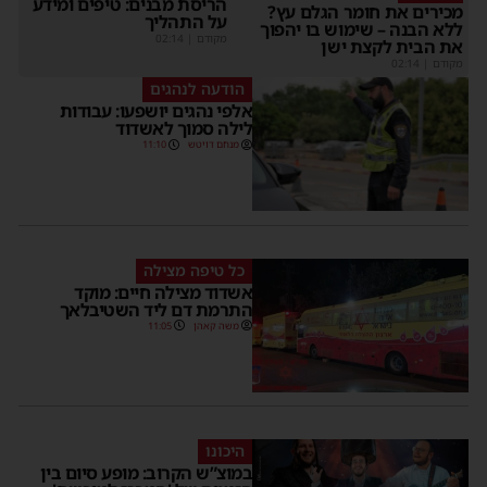
הריסת מבנים: טיפים ומידע
מכירים את חומר הגלם עץ?
על התהליך
ללא הבנה – שימוש בו יהפוך
מקודם
|
02:14
את הבית לקצת ישן
מקודם
|
02:14
הודעה לנהגים
אלפי נהגים יושפעו: עבודות
לילה סמוך לאשדוד
מנחם דויטש
11:10
כל טיפה מצילה
אשדוד מצילה חיים: מוקד
התרמת דם ליד השטיבלאך
משה קאהן
11:05
היכונו
במוצ”ש הקרוב: מופע סיום בין