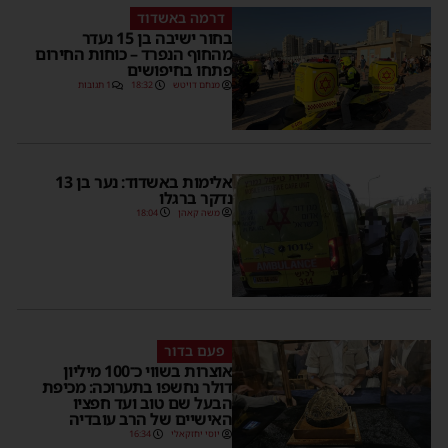
דרמה באשדוד
בחור ישיבה בן 15 נעדר
מהחוף הנפרד – כוחות החירום
פתחו בחיפושים
מנחם דויטש
18:32
1 תגובות
אלימות באשדוד: נער בן 13
נדקר ברגלו
משה קאהן
18:04
פעם בדור
אוצרות בשווי כ־100 מיליון
דולר נחשפו בתערוכה: מכיפת
הבעל שם טוב ועד חפציו
האישיים של הרב עובדיה
יוסי יחזקאלי
16:34