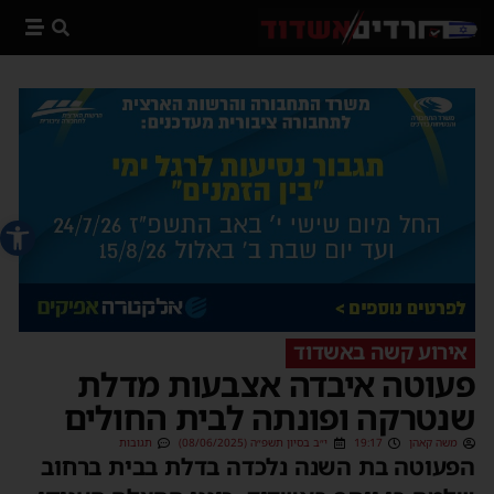
פתח סרג
אירוע קשה באשדוד
פעוטה איבדה אצבעות מדלת
שנטרקה ופונתה לבית החולים
משה קאהן
19:17
י״ב בסיון תשפ״ה (08/06/2025)
תגובות
הפעוטה בת השנה נלכדה בדלת בבית ברחוב