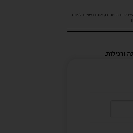
שיש לכם זכויות בו, אתם רשאים לפנות
ה ורכילות.
דוא"ל
(לא