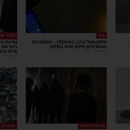
צפו
איבוד עש
תינוק ננעל ברכב באשקלון – המתנדבים
נסיעת הא
האשדודים חילצו אותו בשלום
ניפץ את 
פרצו בבכ
משה קאהן
|
11:53
מנחם דויטש
|
פירות ההסתה
שימו לב