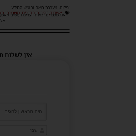
צילום: מערכת רואה וחופש המידע
אשדוד
,
זהירות בדרכים
,
משטרה
,
תא
אנו מכבדים זכויות יוצרים ועושים מאמץ
אלינ
אין לשלוח ת