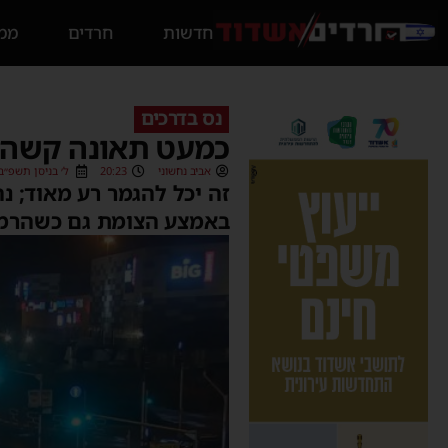
חדשות
חרדים
ממס
נס בדרכים
כמעט תאונה קשה ב
אביב נחשוני
20:23
ל׳ בניסן תשפ״ב (1/05/2022
זה יכל להגמר רע מאוד; נ
באמצע הצומת גם כשהרמז