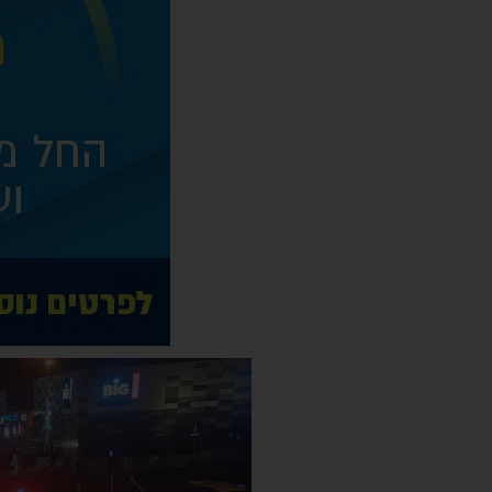
נגן
וידאו