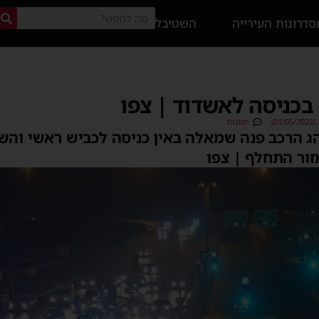
דרונות העירייה
השטיבל
כניסה לאשדוד | צפו
0)
תגובות
הג הרכב פנה שמאלה באין כניסה לכביש ראשי והש
ור התחלף | צפו