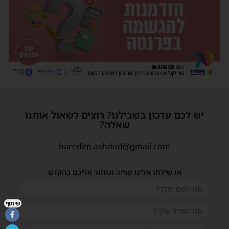
יש לכם עדכון בשבילנו? רוצים לשאול אותנו
שאלה?
haredim.ashdod@gmail.com
או שילחו אלינו פנייה ונחזור אליכם בהקדם
שיתוף