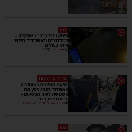
צפו
1
תינוק ננעל ברכב באשקלון –
המתנדבים האשדודים חילצו
אותו בשלום
משה קאהן
11:53
איבוד עשתונות
1
נסיעת האימים באוטובוס
מאשדוד: הנהג ניפץ את
השמשה לעיני הנוסעים –
ילדים פרצו בבכי
מנחם דויטש
11:34
1 תגובות
צפו
1