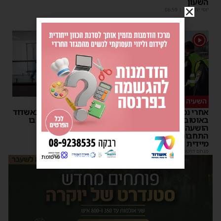
השעון
יוסי יחזקאלי
|
06:59
1
השעיה מיידית
ליבו שב לפעום
אחרי נסיעת האימים
אדם התמוטט בביתו באשדוד
באוטובוס מאשדוד: הנהג
– כוחות ההצלה ביצעו בו
הושעה מתפקידו – משרד
פעולות החייאה
התחבורה הורה על בדיקה
מנחם דויטש
|
17:35
מיידית
מנחם דויטש
|
17:44
| 3 תגובות
פרסומת