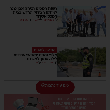
רשות המסים הניחה אבן פינה
למתקן הבידוק החדש בבית
המכס אשדוד
משה קאהן
15:37
2 תגובות
הודעה לנהגים
אלפי נהגים יושפעו: עבודות
לילה סמוך לאשדוד
מנחם דויטש
11:10
טען עוד כתבות