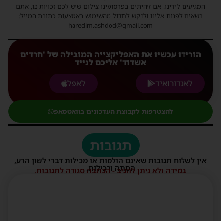
המגיעים לידינו. אם זיהיתים בפרסומינו צילום שיש לכם זכויות בו, אתם
רשאים לפנות אלינו ולבקש לחדול מהשימוש באמצעות כתובת המייל:
haredim.ashdod@gmail.com
הורידו עכשיו את האפליקצייה המובילה של 'חרדים
אשדוד' אליכם לנייד
לאנדורואיד
לאפל
להצטרפות לקבוצת העדכונים בוואטסאפ
תגובות
אין לשלוח תגובות שאינם הולמות או מכילות דברי לשון הרע,
הסתה ורכילות.
במידה ולא ניתן להגיב - הכתבה סגורה לתגובות.