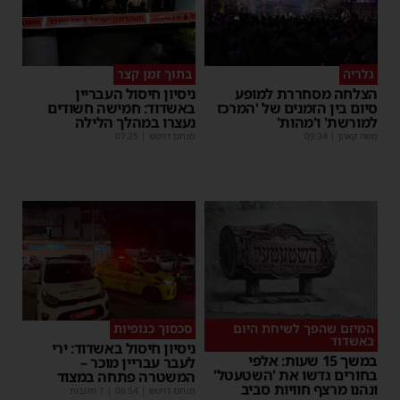
גלריה
בתוך זמן קצר
הצלחה מסחררת למופע
ניסיון חיסול העבריין
סיום בין הזמנים של 'המרכז
באשדוד: חמישה חשודים
למורשת' ו'מהות'
נעצרו במהלך הלילה
משה קאהן
|
09:34
מנחם דויטש
|
07:35
המיזם שהפך לשיחת היום
סכסוך כנופיות
באשדוד
ניסיון חיסול באשדוד: ירי
במשך 15 שעות: אלפי
לעבר עבריין מוכר –
בחורים גדשו את 'השטעטל'
המשטרה פתחה במצוד
ונהנו מרצף חוויות סביב
מנחם דויטש
|
06:54
| 1 תגובות