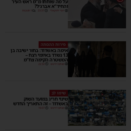
על מה שוחחו מ"מ ראש העיר
והחיד"א אברג׳ל?
יוסי יחזקאלי
23:37
1 תגובות
פירות ההסתה
אימה באשדוד: בחור ישיבה בן
13 נשדד באיומי רצח –
המשטרה הקימה צח”מ
מנחם דויטש
22:32
שימו לב
שינוי חריג במועד השוק
באשדוד – זה התאריך החדש
מנחם דויטש
16:07