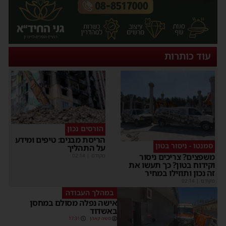
עוד כותרות
הורסים נכון
הריסת מבנים: טיפים ומידע
סמנטו - ניסור בטון
על התהליך
משפצים? צריכים ניסור
מקודם
|
02:14
וקידוח בטון? כך תעשו את
זה נכון ותוזילו במחיר
מקודם
|
02:14
במהלך העבודה
אישה נפלה מסולם במחסן
באשדוד
משה קאהן
17:31