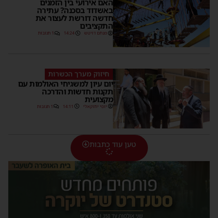
האם אירועי בין הזמנים
באשדוד בסכנה? עתירה
חדשה דורשת לעצור את
התקציבים
מנחם דויטש
14:24
1 תגובות
חיזוק מערך הכשרות
יום עיון למשגיחי האולמות עם
תקנות חדשות והדרכה
מקצועית
יוסי יחזקאלי
14:11
1 תגובות
טען עוד כתבות