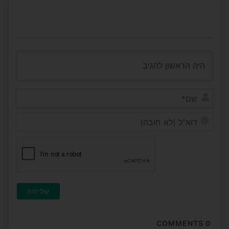
שם*
דוא"ל
(לא
חובה
COMMENTS
0