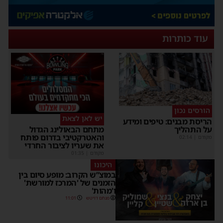
עוד כותרות
הורסים נכון
יש לאן לצאת
הריסת מבנים: טיפים ומידע
על התהליך
מתחם הבאולינג הגדול
והאטרקטיבי בדרום פותח
מקודם
|
02:14
את שעריו לציבור החרדי
מקודם
|
01:35
היכונו
במוצ”ש הקרוב: מופע סיום בין
הזמנים של 'המרכז למורשת'
ו'מהות'
מנחם דויטש
11:01