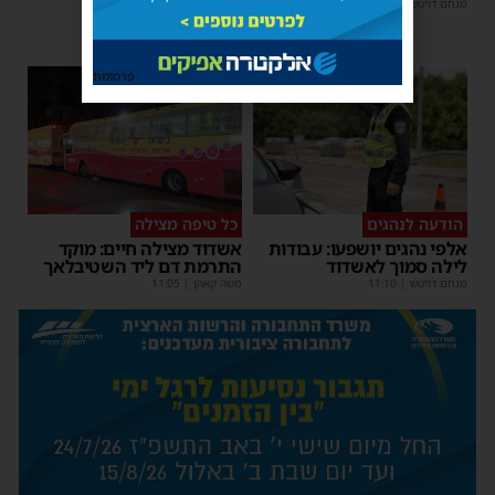
מנחם דויטש
|
16:07
פרסומת
הודעה לנהגים
כל טיפה מצילה
אלפי נהגים יושפעו: עבודות
אשדוד מצילה חיים: מוקד
לילה סמוך לאשדוד
התרמת דם ליד השטיבלאך
מנחם דויטש
|
11:10
משה קאהן
|
11:05