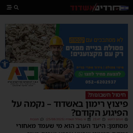
פתח סרג
חיסול חשבונות?
פיצוץ רימון באשדוד – נקמה על
הפיגוע הקודם?
מנחם דויטש
23:41
א׳ באלול תשפ״ה (25/08/2025)
תגובות
מסתמן: היעד הערב הוא מי שעמד מאחורי