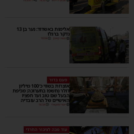
מנחם דויטש
18:32
1 תגובות
אלימות באשדוד: נער בן 13
נדקר ברגלו
משה קאהן
18:04
פעם בדור
אוצרות בשווי כ־100 מיליון
דולר נחשפו בתערוכה: מכיפת
הבעל שם טוב ועד חפציו
האישיים של הרב עובדיה
יוסי יחזקאלי
16:34
עוד מכה לציבור החרדי