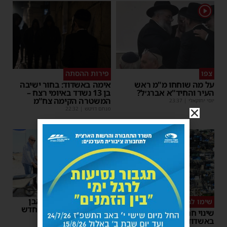
1
צפו
פירות ההסתה
על מה שוחחו מ"מ ראש
אימה באשדוד: בחור ישיבה
העיר והחיד"א אברג׳ל?
בן 13 נשדד באיומי רצח –
המשטרה הקימה צח”מ
יוסי יחזקאלי
|
23:37
מנחם דויטש
|
22:32
רשות המסים הניחה אבן
שימו לב
פינה למתקן הבידוק החדש
שינוי חריג במועד השוק
בבית המכס אשדוד
באשדוד – זה התאריך החדש
משה קאהן
|
15:37