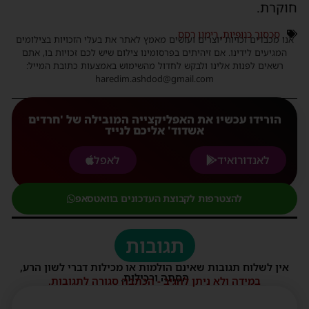
חוקרת.
סכסוך כנופיות
,
רימון רסס
אנו מכבדים זכויות יוצרים ועושים מאמץ לאתר את בעלי הזכויות בצילומים
המגיעים לידינו. אם זיהיתים בפרסומינו צילום שיש לכם זכויות בו, אתם
רשאים לפנות אלינו ולבקש לחדול מהשימוש באמצעות כתובת המייל:
haredim.ashdod@gmail.com
הורידו עכשיו את האפליקצייה המובילה של 'חרדים
אשדוד' אליכם לנייד
לאנדורואיד
לאפל
להצטרפות לקבוצת העדכונים בוואטסאפ
תגובות
אין לשלוח תגובות שאינם הולמות או מכילות דברי לשון הרע,
הסתה ורכילות.
במידה ולא ניתן להגיב - הכתבה סגורה לתגובות.