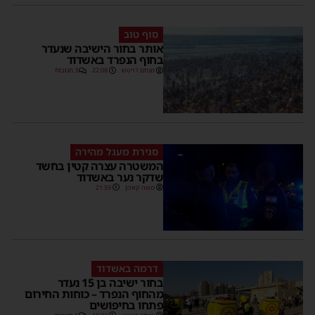
סוף טוב
אותר בחור הישיבה שנעדר
בחוף הנפרד באשדוד
מנחם דויטש
22:08
3 תגובות
סגירת מעגל מהירה
המשטרה עצרה קטין בחשד
שדקר נער באשדוד
משה קאהן
21:59
דרמה באשדוד
בחור ישיבה בן 15 נעדר
מהחוף הנפרד – כוחות החירום
פתחו בחיפושים