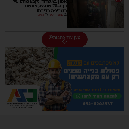
אסון באשדוד: נקבע מותו של
בן ה-78 שנפצע אנושות
בשריפה בדירתו
מנחם דויטש
09:38
טען עוד כתבות