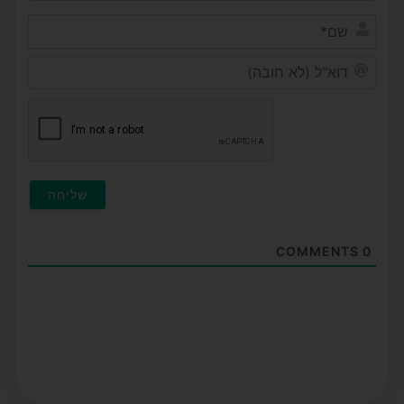
שם*
דוא"ל
(לא
חובה
COMMENTS
0