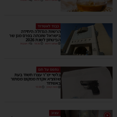
כבוד לאשדוד
הרשות הגדולה היחידה
בישראל שזכתה בפרס מגן שר
הביטחון לשנת 2026
מנחם דויטש
18:36
1 תגובות
נתפס על חם
בלשי ימ"ר עצרו חשוד בעת
שהוציא אקדח ממקום מסתור
באשדוד
משה קאהן
10:38
עצוב
1