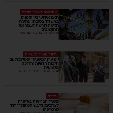
עוד מכה לציבור החרדי
האם אירועי בין הזמנים
באשדוד בסכנה? עתירה
חדשה דורשת לעצור את
התקציבים
מנחם דויטש
14:24
1 תגובות
חיזוק מערך הכשרות
יום עיון למשגיחי האולמות עם
תקנות חדשות והדרכה
מקצועית
יוסי יחזקאלי
14:11
1 תגובות
ריקול
משרד הבריאות באזהרה
לצרכנים: הדבש הפופולרי יורד
מהמדפים
מנחם דויטש
06:57
1 תגובות