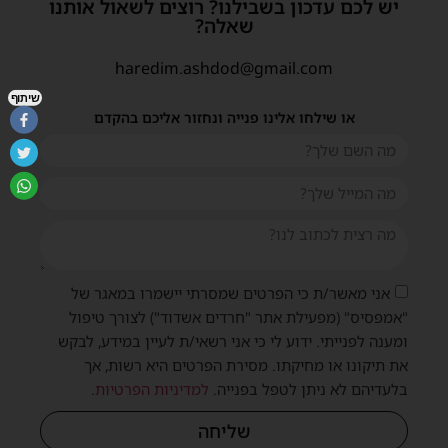
יש לכם עדכון בשבילנו? רוצים לשאול אותנו
שאלה?
haredim.ashdod@gmail.com
שיתוף
או שילחו אלינו פנייה ונחזור אליכם בהקדם
אני מאשר/ת כי הפרטים שמסרתי יישמרו במאגר של
"אמפסיס" (מפעילת אתר "חרדים אשדוד") לצורך טיפול
ומענה לפנייתי. ידוע לי כי אני רשאי/ת לעיין במידע, לבקש
את תיקונו או מחיקתו. מסירת הפרטים היא רשות, אך
בלעדיהם לא ניתן לטפל בפנייה.
למדיניות הפרטיות
.
שליחה