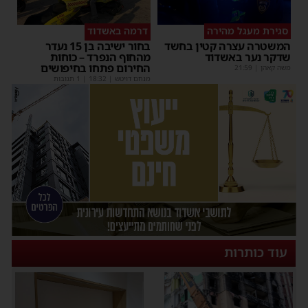
סגירת מעגל מהירה
דרמה באשדוד
המשטרה עצרה קטין בחשד
בחור ישיבה בן 15 נעדר
שדקר נער באשדוד
מהחוף הנפרד – כוחות
החירום פתחו בחיפושים
משה קאהן
|
21:59
מנחם דויטש
|
18:32
| 1 תגובות
עוד כותרות