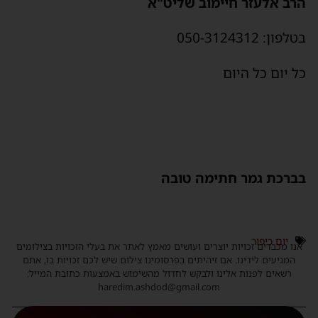
הרב אלעזר חיימוב שליט"א
בטלפון: 050-3124312
כל יום כל היום
בברכת גמר חתימה טובה
יום כיפור
אנו מכבדים זכויות יוצרים ועושים מאמץ לאתר את בעלי הזכויות בצילומים
המגיעים לידינו. אם זיהיתים בפרסומינו צילום שיש לכם זכויות בו, אתם
רשאים לפנות אלינו ולבקש לחדול מהשימוש באמצעות כתובת המייל:
haredim.ashdod@gmail.com