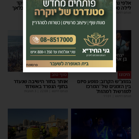
אלפי נהגים יושפעו: עבודות
אשדוד מצילה חיים: מוקד
לילה סמוך לאשדוד
התרמת דם ליד השטיבלאך
מנחם דויטש
|
11:10
משה קאהן
|
11:05
פרסומת
היכונו
סוף טוב
במוצ”ש הקרוב: מופע סיום
אותר בחור הישיבה שנעדר
בין הזמנים של 'המרכז
בחוף הנפרד באשדוד
למורשת' ו'מהות'
מנחם דויטש
|
22:08
| 3 תגובות
מנחם דויטש
|
11:01