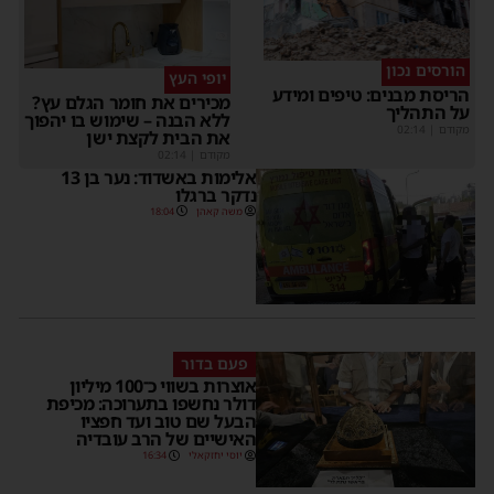
הורסים נכון
יופי העץ
הריסת מבנים: טיפים ומידע
מכירים את חומר הגלם עץ?
על התהליך
ללא הבנה – שימוש בו יהפוך
מקודם
|
02:14
את הבית לקצת ישן
מקודם
|
02:14
אלימות באשדוד: נער בן 13
נדקר ברגלו
משה קאהן
18:04
פעם בדור
אוצרות בשווי כ־100 מיליון
דולר נחשפו בתערוכה: מכיפת
הבעל שם טוב ועד חפציו
האישיים של הרב עובדיה
יוסי יחזקאלי
16:34