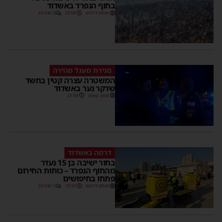
בחוף הנפרד באשדוד
מנחם דויטש
22:08
3 תגובות
סגירת מעגל מהירה
המשטרה עצרה קטין בחשד
שדקר נער באשדוד
משה קאהן
21:59
דרמה באשדוד
בחור ישיבה בן 15 נעדר
מהחוף הנפרד – כוחות החירום
פתחו בחיפושים
מנחם דויטש
18:32
1 תגובות