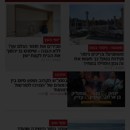
יופי העץ
מכירים את חומר הגלם עץ?
סמנטו - ניסור בטון
ללא הבנה – שימוש בו יהפוך
משפצים? צריכים ניסור
את הבית לקצת ישן
וקידוח בטון? כך תעשו את
מקודם
|
02:14
זה נכון ותוזילו במחיר
מקודם
|
02:14
היכונו
במוצ”ש הקרוב: מופע סיום בין
הזמנים של 'המרכז למורשת'
ו'מהות'
מנחם דויטש
11:01
סוף טוב
אותר בחור הישיבה שנעדר