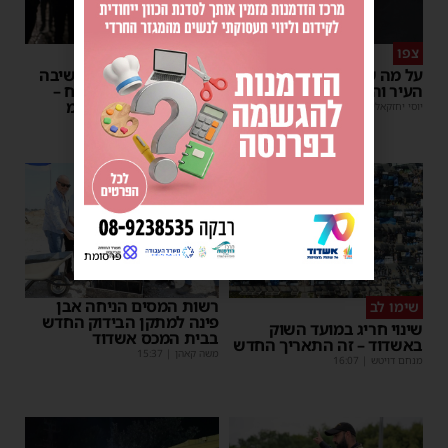
צפו
פירות ההסתה
על מה שוחחו מ"מ ראש
אימה באשדוד: בחור ישיבה
העיר והחיד"א אברג׳ל?
בן 13 נשדד באיומי רצח –
המשטרה הקימה צח”מ
יוסי יחזקאלי
|
23:37
מנחם דויטש
|
22:32
פרסומת
רשות המסים הניחה אבן
שימו לב
פינה למתקן הבידוק החדש
שינוי חריג במועד השוק
בבית המכס אשדוד
באשדוד – זה התאריך החדש
משה קאהן
|
15:37
מנחם דויטש
|
16:07