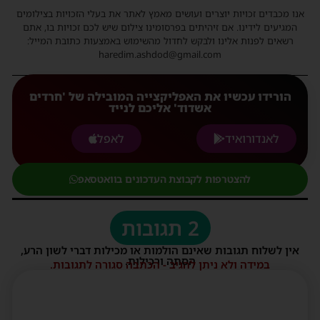
אנו מכבדים זכויות יוצרים ועושים מאמץ לאתר את בעלי הזכויות בצילומים
המגיעים לידינו. אם זיהיתים בפרסומינו צילום שיש לכם זכויות בו, אתם
רשאים לפנות אלינו ולבקש לחדול מהשימוש באמצעות כתובת המייל:
haredim.ashdod@gmail.com
הורידו עכשיו את האפליקצייה המובילה של 'חרדים
אשדוד' אליכם לנייד
לאנדורואיד
לאפל
להצטרפות לקבוצת העדכונים בוואטסאפ
2 תגובות
אין לשלוח תגובות שאינם הולמות או מכילות דברי לשון הרע,
הסתה ורכילות.
במידה ולא ניתן להגיב - הכתבה סגורה לתגובות.