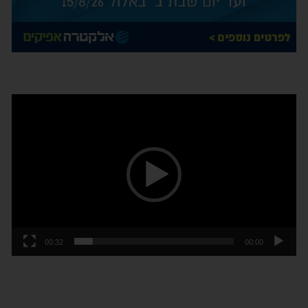
נגן
וידאו
00:32
00:00