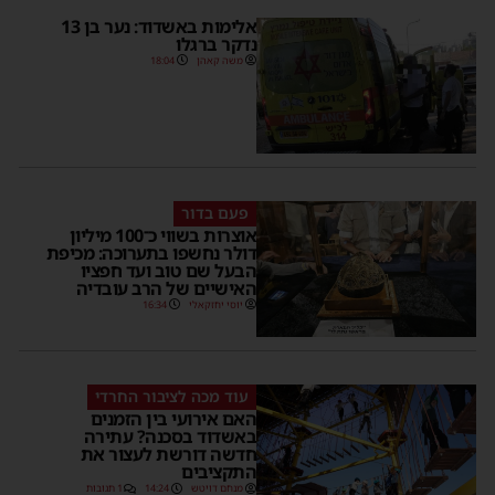
אלימות באשדוד: נער בן 13
נדקר ברגלו
משה קאהן
18:04
פעם בדור
אוצרות בשווי כ־100 מיליון
דולר נחשפו בתערוכה: מכיפת
הבעל שם טוב ועד חפציו
האישיים של הרב עובדיה
יוסי יחזקאלי
16:34
עוד מכה לציבור החרדי
האם אירועי בין הזמנים
באשדוד בסכנה? עתירה
חדשה דורשת לעצור את
התקציבים
מנחם דויטש
14:24
1 תגובות