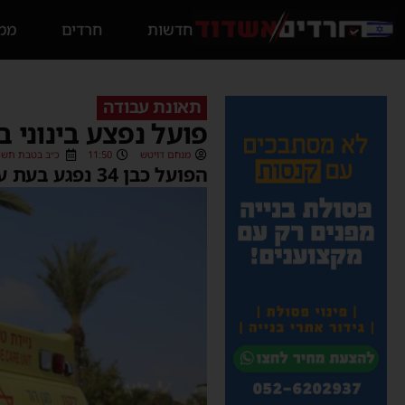
חדשות
חרדים
ממס
תאונת עבודה
פועל נפצע בינוני 
מנחם דויטש
11:50
כ״ב בטבת תשפ״ג (/2023
הפועל כבן 34 נפגע בעת עבודתו על מלגזה ופונה לבית החולים אסותא בעיר