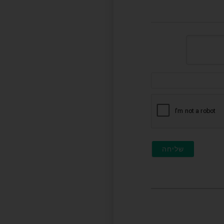
דוא"ל
(לא
חובה)