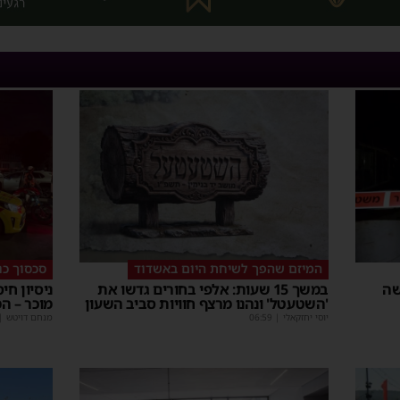
המיזם שהפך לשיחת היום באשדוד
סכסוך כנ
שה
במשך 15 שעות: אלפי בחורים גדשו את
ניסיון חי
'השטעטל' ונהנו מרצף חוויות סביב השעון
מוכר – ה
יוסי יחזקאלי
|
06:59
מנחם דויטש
|