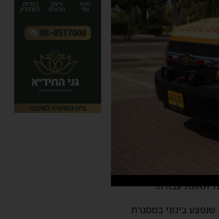
ל תאונת עבודה.
החובשים העניקו סיוע רפואי ראשוני ופינו לבית החולים אסותא בעיר את הפועל כבן 34 שנפצע בינוני במסגרת