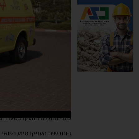
כונני ההצלה הוזעקו בשעה הא