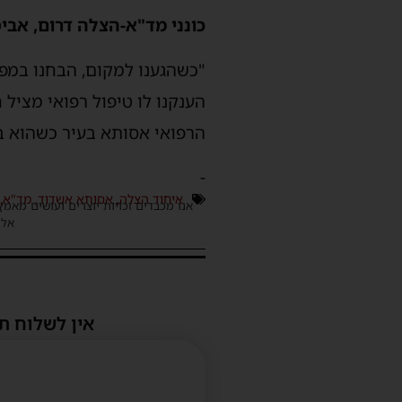
כונני מד"א-הצלה דרום, אביס
הענקנו לו טיפול רפואי מציל
הרפואי אסותא בעיר כשהוא במ
-
איחוד הצלה
,
אסותא אשדוד
,
מד"א
,
אנו מכבדים זכויות יוצרים ועושים מאמץ
אלינ
אין לשלוח ת