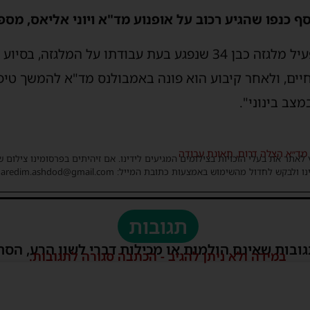
ף כנפו שהגיע רכוב על אופנוע מד"א ויוני אליאס, מספ
"כשהגענו למקום, הבחנו במפעיל מלגזה כבן 34 שנפגע בעת עבודתו ע
 חיים, ולאחר קיבוע הוא פונה באמבולנס מד"א להמשך טי
צב בינוני".
מד״א הצלה דרום
,
תאונת עבודה
 לאתר את בעלי הזכויות בצילומים המגיעים לידינו. אם זיהיתים בפרסומינו צילום 
ו ולבקש לחדול מהשימוש באמצעות כתובת המייל: haredim.ashdod@gmail.com
תגובות
גובות שאינם הולמות או מכילות דברי לשון הרע, הסת
במידה ולא ניתן להגיב - הכתבה סגורה לתגובות.