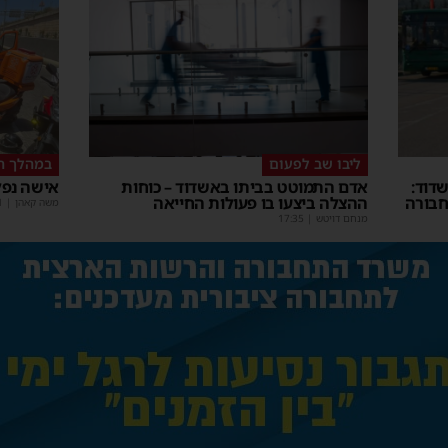
ליבו שב לפעום
במהלך ה
דוד:
אדם התמוטט בביתו באשדוד – כוחות
אישה נפל
חבורה
ההצלה ביצעו בו פעולות החייאה
משה קאהן
|
1
מנחם דויטש
|
17:35