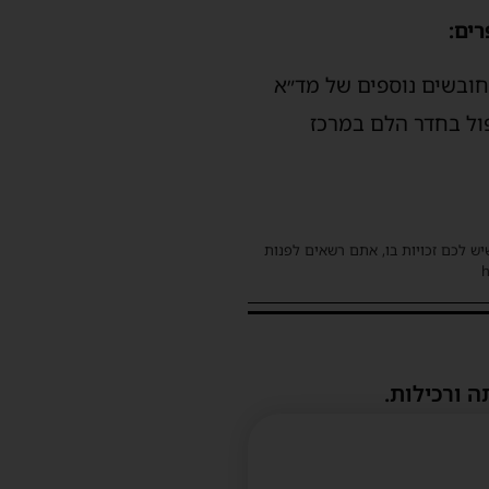
רים:
ל המלגזה, בסיוע חובשים נוספים של מד״א
פול בחדר הלם במרכז
שיש לכם זכויות בו, אתם רשאים לפנות
ה ורכילות.