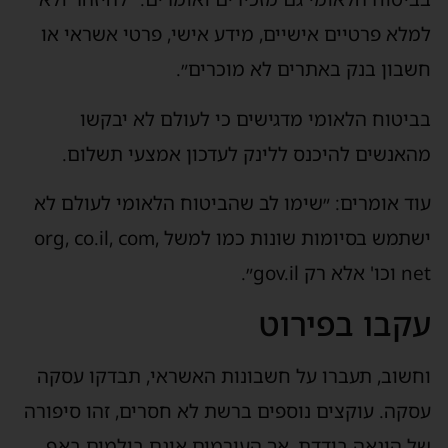
למלא פרטיים אישיים, מידע אישי, פרטי אשראי או
חשבון בנק באתרים לא מוכרים״.
בביטוח הלאומי מדגישים כי לעולם לא יבקשו
מהאנשים להיכנס ללינק לעדכון אמצעי תשלום.
עוד אומרים: ״שימו לב שהביטוח הלאומי לעולם לא
ישתמש בסיומות שונות כמו למשל org, co.il, com,
net וכו' אלא רק gov.il״.
עקבו בפירוט
וחשוב, תעברו על חשבונות האשראי, תבדקו עסקה
עסקה. עוקצים נוספים ברשת לא חסרים, זהו סיפורה
של הונאה בודדת, אך העורמים אינם בולמים באף