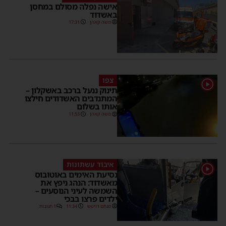
אישה נפלה מסולם במחסן
באשדוד
משה קאהן
17:31
צפו
1
תינוק ננעל ברכב באשקלון –
המתנדבים האשדודים חילצו
אותו בשלום
משה קאהן
11:53
איבוד עשתונות
1
נסיעת האימים באוטובוס
מאשדוד: הנהג ניפץ את
השמשה לעיני הנוסעים –
ילדים פרצו בבכי
מנחם דויטש
11:34
1 תגובות