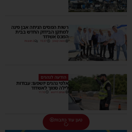
רשות המסים הניחה אבן פינה
למתקן הבידוק החדש בבית
המכס אשדוד
משה קאהן
15:37
2 תגובות
הודעה לנהגים
אלפי נהגים יושפעו: עבודות
לילה סמוך לאשדוד
מנחם דויטש
11:10
טען עוד כתבות