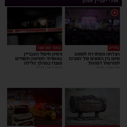
אולי יעניין אותך
1
גלריה
בתוך זמן קצר
הצלחה מסחררת למופע
ניסיון חיסול העבריין
סיום בין הזמנים של 'המרכז
באשדוד: חמישה חשודים
למורשת' ו'מהות'
נעצרו במהלך הלילה
משה קאהן
|
09:34
מנחם דויטש
|
07:35