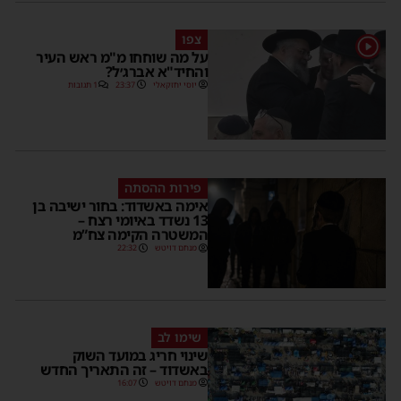
צפו
1
על מה שוחחו מ"מ ראש העיר
והחיד"א אברג׳ל?
יוסי יחזקאלי
23:37
1 תגובות
פירות ההסתה
אימה באשדוד: בחור ישיבה בן
13 נשדד באיומי רצח –
המשטרה הקימה צח”מ
מנחם דויטש
22:32
שימו לב
שינוי חריג במועד השוק
באשדוד – זה התאריך החדש
מנחם דויטש
16:07