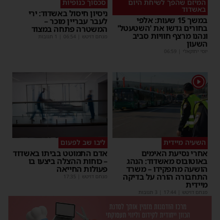
המיזם שהפך לשיחת היום
סכסוך כנופיות
באשדוד
ניסיון חיסול באשדוד: ירי
במשך 15 שעות: אלפי
לעבר עבריין מוכר –
בחורים גדשו את 'השטעטל'
המשטרה פתחה במצוד
ונהנו מרצף חוויות סביב
מנחם דויטש
|
06:54
| 1 תגובות
השעון
יוסי יחזקאלי
|
06:59
1
השעיה מיידית
ליבו שב לפעום
אחרי נסיעת האימים
אדם התמוטט בביתו באשדוד
באוטובוס מאשדוד: הנהג
– כוחות ההצלה ביצעו בו
הושעה מתפקידו – משרד
פעולות החייאה
התחבורה הורה על בדיקה
מנחם דויטש
|
17:35
מיידית
מנחם דויטש
|
17:44
| 3 תגובות