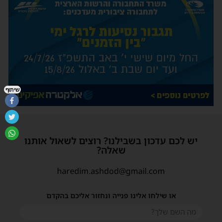
שיתוף
יש לכם עדכון בשבילנו? רוצים לשאול אותנו
שאלה?
haredim.ashdod@gmail.com
או שילחו אלינו פנייה ונחזור אליכם בהקדם