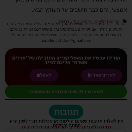
אמצעי, והם כבר חושבים על העוקץ הבא.
הביטוח הלאומי
,
הונאה
,
עוקץ ברשת
אנו מכבדים זכויות יוצרים ועושים מאמץ לאתר את בעלי הזכויות בצילומים
המגיעים לידינו. אם זיהיתים בפרסומינו צילום שיש לכם זכויות בו, אתם
רשאים לפנות אלינו ולבקש לחדול מהשימוש באמצעות כתובת המייל:
haredim.ashdod@gmail.com
הורידו עכשיו את האפליקצייה המובילה של 'חרדים
אשדוד' אליכם לנייד
לאנדורואיד
לאפל
להצטרפות לקבוצת העדכונים בוואטסאפ
תגובות
אין לשלוח תגובות שאינם הולמות או מכילות דברי לשון הרע,
הסתה ורכילות.
במידה ולא ניתן להגיב - הכתבה סגורה לתגובות.