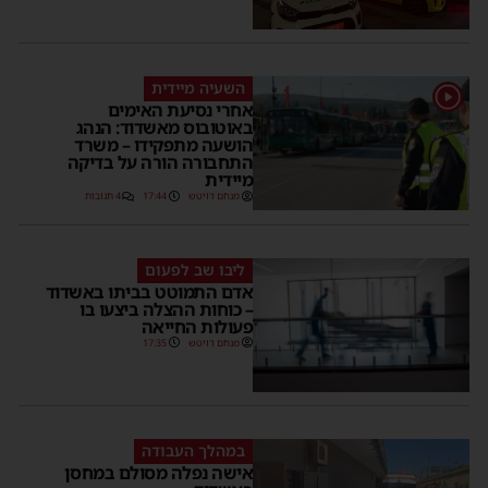
השעיה מיידית
אחרי נסיעת האימים
באוטובוס מאשדוד: הנהג
הושעה מתפקידו – משרד
התחבורה הורה על בדיקה
מיידית
מנחם דויטש
17:44
4 תגובות
ליבו שב לפעום
אדם התמוטט בביתו באשדוד
– כוחות ההצלה ביצעו בו
פעולות החייאה
מנחם דויטש
17:35
במהלך העבודה
אישה נפלה מסולם במחסן