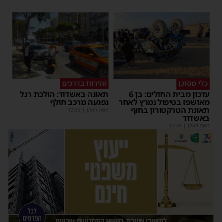
כלי מסוכן
זהירות בדרכים
עדכון מבית החולים: בן 6
תאונה באשדוד: הולכת רגל
מאושפז בטיפול נמרץ לאחר
נפגעה מרכב חולף
תאונת הטרקטורון בחוף
משה קאהן
|
12:22
באשדוד
משה קאהן
|
12:26