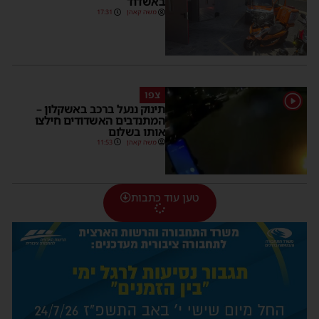
באשדוד
משה קאהן
17:31
צפו
תינוק ננעל ברכב באשקלון –
המתנדבים האשדודים חילצו
אותו בשלום
משה קאהן
11:53
טען עוד כתבות