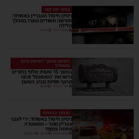
בתוך זמן קצר
ניסיון חיסול העבריין באשדוד:
חמישה חשודים נעצרו במהלך
הלילה
מנחם דויטש
07:35
המיזם שהפך לשיחת היום
באשדוד
במשך 15 שעות: אלפי בחורים
גדשו את 'השטעטל' ונהנו
מרצף חוויות סביב השעון
יוסי יחזקאלי
06:59
סכסוך כנופיות
ניסיון חיסול באשדוד: ירי לעבר
עבריין מוכר – המשטרה
פתחה במצוד
מנחם דויטש
06:54
1 תגובות