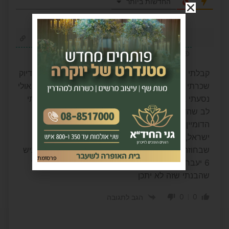
החדשות ביותר
יוני
11 חודשים לפני
קבלתי בימים האחרונים כמה הודעות בדיוק דומות ובדיוק
שכרתי רכב ועברתי ליד כביש 6, אז בתחילה חשבתי אולי
נסעתי איזה קטע בכביש 6 בלי ששמתי לב, אבל שמתי
לב שהדומיין הוא עם סיומת LI ולא IL זה מטעה אבל
הדומיין הזה הוא דומיין של נסיכות ליכטנשטיין ולא של
ישראל, אז די ברור שזה נסיון עוקץ, מלבד זאת זכרתי
שבחוזה עם חברת ההשכרה היה כתוב שחיובים מכביש
פרסומת
6 יעברו דרך החברה בתוספת עמלת טיפול יפה – כך
שהבנתי שזה לא יתכן
0
0
הגב לתגובה