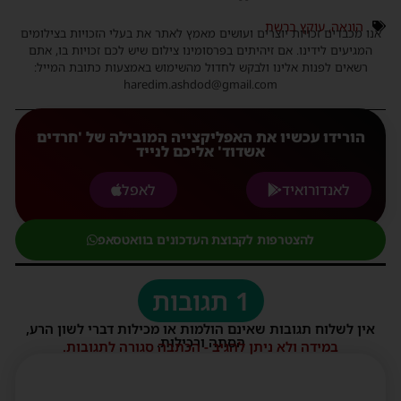
הונאה
,
עוקץ ברשת
נו מכבדים זכויות יוצרים ועושים מאמץ לאתר את בעלי הזכויות בצילומים
המגיעים לידינו. אם זיהיתים בפרסומינו צילום שיש לכם זכויות בו, אתם
רשאים לפנות אלינו ולבקש לחדול מהשימוש באמצעות כתובת המייל:
haredim.ashdod@gmail.com
הורידו עכשיו את האפליקצייה המובילה של 'חרדים
אשדוד' אליכם לנייד
לאנדורואיד
לאפל
להצטרפות לקבוצת העדכונים בוואטסאפ
1 תגובות
אין לשלוח תגובות שאינם הולמות או מכילות דברי לשון הרע,
הסתה ורכילות.
במידה ולא ניתן להגיב - הכתבה סגורה לתגובות.