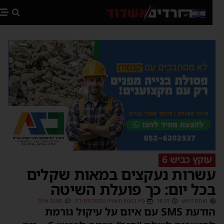
פת
עוקץ כביש 6
שרות נעקצים במאות שקלים
כל יום: כך פועלת השיטה
מנחם דויטש
18:20
ט״ו בתמוז תשפ״ה (11/07/2025)
תגובה אחת
הודעת SMS עם איום על עיקול גורמת