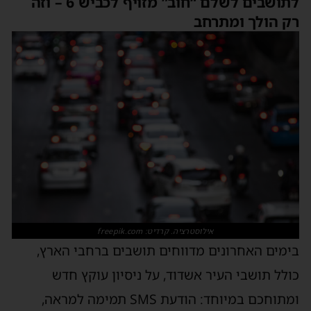
לתושבים לשלם “חוב” מזויף לכביש 6 – וזה
ק הולך ומתרחב
אילוסטרציה. קרדיט: freepik.com
ימים האחרונים מדווחים תושבים ברחבי הארץ,
ולל תושבי העיר אשדוד, על ניסיון עוקץ חדש
ומתוחכם במיוחד: הודעת SMS תמימה למראה,