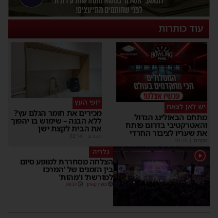
עוד כותרות
יופי העץ
יש לאן לצאת
מכירים את חומר הגלם עץ?
תחם הבאולינג הגדול
ללא הבנה – שימוש בו יהפוך
האטרקטיבי בדרום פותח
את הבית לקצת ישן
ת שעריו לציבור החרדי
מקודם
|
02:14
קודם
|
01:35
גלריה
הצלחה מסחררת למופע סיום
בין הזמנים של 'המרכז
למורשת' ו'מהות'
משה קאהן
09:34