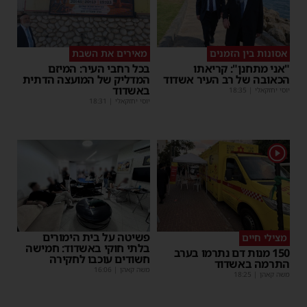
אסונות בין הזמנים
מאירים את השבת
"אני מתחנן": קריאתו
בכל רחבי העיר: המיזם
הכאובה של רב העיר אשדוד
המדליק של המועצה הדתית
באשדוד
יוסי יחזקאלי
|
18:35
יוסי יחזקאלי
|
18:31
1
פשיטה על בית הימורים
מצילי חיים
בלתי חוקי באשדוד: חמישה
150 מנות דם נתרמו בערב
חשודים עוכבו לחקירה
התרמה באשדוד
משה קאהן
|
16:06
משה קאהן
|
18:25