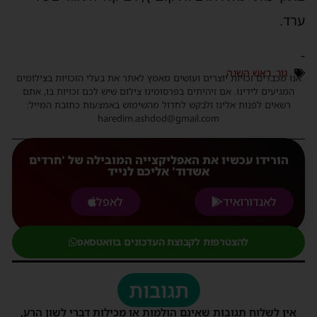
ערד.
-
גור
,
ראש השנה
אנו מכבדים זכויות יוצרים ועושים מאמץ לאתר את בעלי הזכויות בצילומים
המגיעים לידינו. אם זיהיתים בפרסומינו צילום שיש לכם זכויות בו, אתם
רשאים לפנות אלינו ולבקש לחדול מהשימוש באמצעות כתובת המייל:
haredim.ashdod@gmail.com
הורידו עכשיו את האפליקצייה המובילה של 'חרדים
אשדוד' אליכם לנייד
לאנדורואיד
לאפל
להצטרפות לקבוצת העדכונים בוואטסאפ
תגובות
אין לשלוח תגובות שאינם הולמות או מכילות דברי לשון הרע,