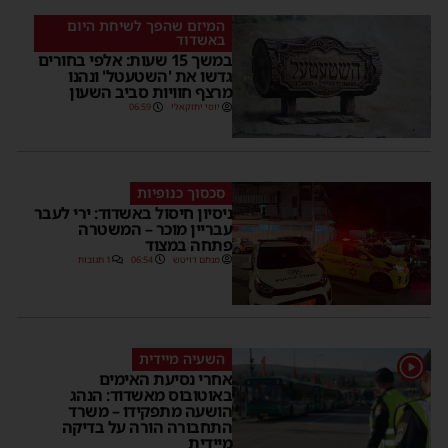
המיזם שהפך לשיחת היום
באשדוד
במשך 15 שעות: אלפי בחורים
גדשו את 'השטעטל' ונהנו
מרצף חוויות סביב השעון
יוסי יחזקאלי
06:59
סכסוך כנופיות
ניסיון חיסול באשדוד: ירי לעבר
עבריין מוכר – המשטרה
פתחה במצוד
מנחם דויטש
06:54
1 תגובות
השעיה מיידית
1
אחרי נסיעת האימים
באוטובוס מאשדוד: הנהג
הושעה מתפקידו – משרד
התחבורה הורה על בדיקה
מיידית