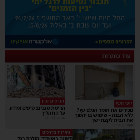
עוד כותרות
הורסים נכון
יופי העץ
הריסת מבנים: טיפים ומידע
מכירים את חומר הגלם עץ?
על התהליך
ללא הבנה – שימוש בו יהפוך
מקודם
|
02:14
את הבית לקצת ישן
מקודם
|
02:14
זהירות בדרכים
תאונה באשדוד: הולכת רגל