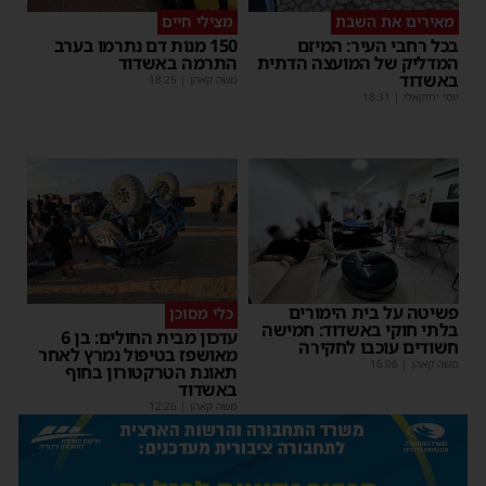
מאירים את השבת
מצילי חיים
בכל רחבי העיר: המיזם
150 מנות דם נתרמו בערב
המדליק של המועצה הדתית
התרמה באשדוד
באשדוד
משה קאהן
|
18:25
יוסי יחזקאלי
|
18:31
פשיטה על בית הימורים
כלי מסוכן
בלתי חוקי באשדוד: חמישה
עדכון מבית החולים: בן 6
חשודים עוכבו לחקירה
מאושפז בטיפול נמרץ לאחר
משה קאהן
|
16:06
תאונת הטרקטורון בחוף
באשדוד
משה קאהן
|
12:26