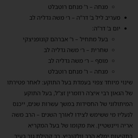
מנחה – ר’ מנחם רוטבלט
מעריב ליל ב’ דר”ה – ר׳ משה גדליה לב
יום ב’ דר”ה:
בעל מתחיל – ר’ אברהם קונופניצקי
שחרית – ר׳ משה גדליה לב
מוסף – ר׳ משה גדליה לב
מנחה – ר’ מנחם רוטבלט
שינוי מיוחד צפוי בעמדת בעל התוקע: לאחר פטירתו
של הגאון רבי איצ’ה רוזמרין זצ”ל, בעל התוקע
המיתולוגי של החסידות במשך עשרות שנים, ייכנס
לנעליו מי ששימש לצידו לאורך השנים – הרב משה
אריה ויינשטיין. את מקומו של בעל המקריא
בתקיעות ימלא הרב וולקוביץ, רב קהילת גור בעיר