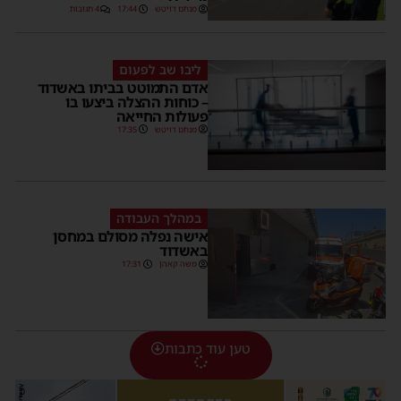
מנחם דויטש
17:44
4 תגובות
ליבו שב לפעום
אדם התמוטט בביתו באשדוד
– כוחות ההצלה ביצעו בו
פעולות החייאה
מנחם דויטש
17:35
במהלך העבודה
אישה נפלה מסולם במחסן
באשדוד
משה קאהן
17:31
טען עוד כתבות