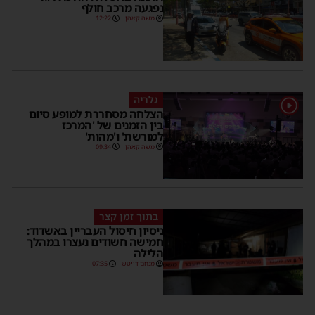
נפגעה מרכב חולף
משה קאהן
12:22
גלריה
1
הצלחה מסחררת למופע סיום
בין הזמנים של 'המרכז
למורשת' ו'מהות'
משה קאהן
09:34
בתוך זמן קצר
ניסיון חיסול העבריין באשדוד:
חמישה חשודים נעצרו במהלך
הלילה
מנחם דויטש
07:35