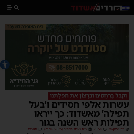
פתח סרג
וְקַבֵּל בְּרַחֲמִים וּבְרָצוֹן אֶת תְּפִלָּתֵנוּ
עשרות אלפי חסידים ו’בעל
תפילה’ מאשדוד: כך ייראו
תפילות ראש השנה בגור
יוסי יחזקאלי
20:58
כ״ח באלול תשפ״ה (21/09/2025)
תגובות