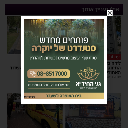
אולי יעניין אותך
עם 14 אנשי צוות רפואיים
אסונות בין הזמנים
לידה בדרך לבית החולים:
"אני מתחנן": קריאתו
התינוקת נולדה במושב
הכאובה של רב העיר אשדוד
האחורי של הרכב
יוסי יחזקאלי
|
18:35
מנחם דויטש
|
08:07
1
פרסומת