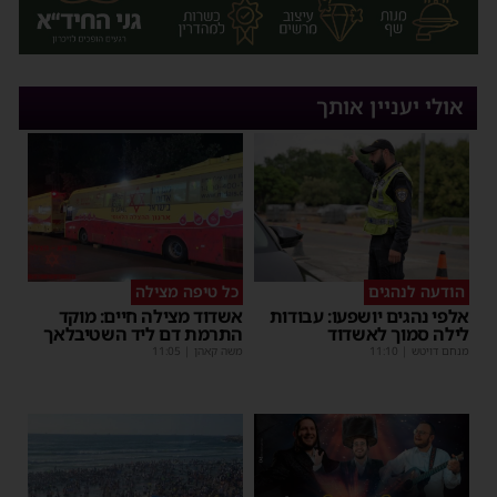
אולי יעניין אותך
הודעה לנהגים
כל טיפה מצילה
אלפי נהגים יושפעו: עבודות
אשדוד מצילה חיים: מוקד
לילה סמוך לאשדוד
התרמת דם ליד השטיבלאך
מנחם דויטש
|
11:10
משה קאהן
|
11:05