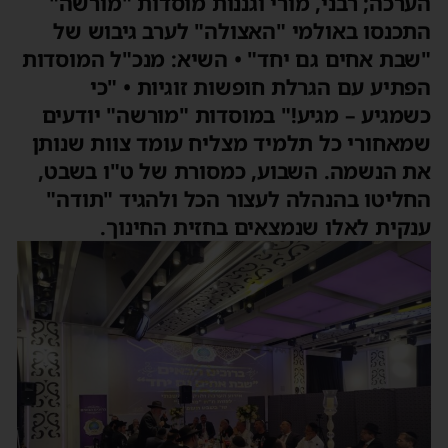
הערכה; רבני, מורי וגננות מוסדות "מורשה"
התכנסו באולמי "האצולה" לערב גיבוש של
"שבת אחים גם יחד" • השיא: מנכ"ל המוסדות
הפתיע עם הגרלת חופשות זוגיות • "כי
כשמגיע – מגיע!" במוסדות "מורשה" יודעים
שמאחורי כל תלמיד מצליח עומד צוות שנותן
את הנשמה. השבוע, כמסורת של ט"ו בשבט,
החליטו בהנהלה לעצור הכל ולהגיד "תודה"
ענקית לאלו שנמצאים בחזית החינוך.