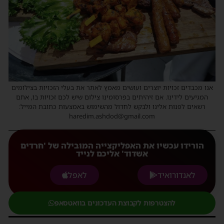
אנו מכבדים זכויות יוצרים ועושים מאמץ לאתר את בעלי הזכויות בצילומים
המגיעים לידינו. אם זיהיתים בפרסומינו צילום שיש לכם זכויות בו, אתם
רשאים לפנות אלינו ולבקש לחדול מהשימוש באמצעות כתובת המייל:
haredim.ashdod@gmail.com
הורידו עכשיו את האפליקצייה המובילה של 'חרדים
אשדוד' אליכם לנייד
לאנדורואיד
לאפל
להצטרפות לקבוצת העדכונים בוואטסאפ