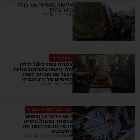
אלימות באשדוד: נער בן 13
נדקר ברגלו
משה קאהן
18:04
פעם בדור
אוצרות בשווי כ־100 מיליון
דולר נחשפו בתערוכה: מכיפת
הבעל שם טוב ועד חפציו
האישיים של הרב עובדיה
יוסי יחזקאלי
16:34
עוד מכה לציבור החרדי
האם אירועי בין הזמנים
באשדוד בסכנה? עתירה
חדשה דורשת לעצור את
התקציבים
מנחם דויטש
14:24
1 תגובות