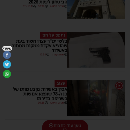
הביטחון לשנת 2026
מנחם דויטש
18:36
1 תגובות
נתפס על חם
בלשי ימ"ר עצרו חשוד בעת
שהוציא אקדח ממקום מסתור
שיתוף
באשדוד
משה קאהן
10:38
עצוב
1
אסון באשדוד: נקבע מותו של
בן ה-78 שנפצע אנושות
בשריפה בדירתו
מנחם דויטש
09:38
טען עוד כתבות