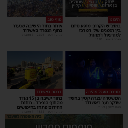
היכונו
סוף טוב
במוצ”ש הקרוב: מופע סיום
אותר בחור הישיבה שנעדר
בין הזמנים של 'המרכז
בחוף הנפרד באשדוד
למורשת' ו'מהות'
מנחם דויטש
|
22:08
| 3 תגובות
מנחם דויטש
|
11:01
סגירת מעגל מהירה
דרמה באשדוד
המשטרה עצרה קטין בחשד
בחור ישיבה בן 15 נעדר
שדקר נער באשדוד
מהחוף הנפרד – כוחות
החירום פתחו בחיפושים
משה קאהן
|
21:59
מנחם דויטש
|
18:32
| 1 תגובות