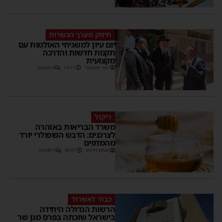
חיזוק מערך הכשרות
יום עיון למשגיחי האולמות עם
תקנות חדשות והדרכה
מקצועית
יוסי יחזקאלי
14:11
1 תגובות
ריקול
משרד הבריאות באזהרה
לצרכנים: הדבש הפופולרי יורד
מהמדפים
מנחם דויטש
06:57
1 תגובות
כבוד לאשדוד
הרשות הגדולה היחידה
בישראל שזכתה בפרס מגן שר