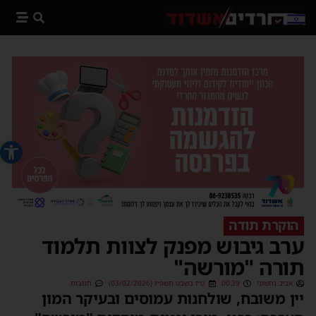
פתח סרג
הוקרת תודה
ערב גיבוש מפנק לצוות תלמוד
תורה "מורשה"
אביב נחשוני
00:39
ט״ז בשבט תשפ״ו (03/02/2026)
תגובות
יין משובח, שולחנות עמוסים ובעיקר המון