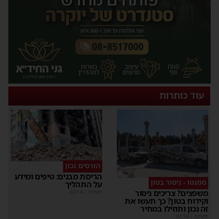
עוד כותרות
הורסים נכון
הריסת מבנים: טיפים ומידע
סמנטו - ניסור בטון
על התהליך
משפצים? צריכים ניסור
מקודם
|
02:14
וקידוח בטון? כך תעשו את
זה נכון ותוזילו במחיר
מקודם
|
02:14