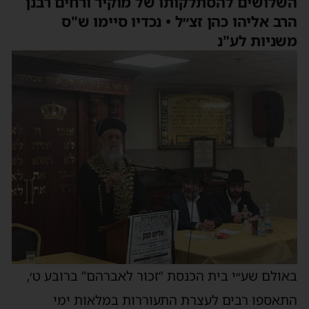
השלושים להסתלקותו של מוקיר ורחים רבנן
הרב אליהו כהן זצ״ל • נכדיו סיימו ש"ס
משניות לע"נ
באולם שע״י בית הכנסת “זכור לאברהם” ברובע ט׳,
התאספו רבים לעצרת התעוררות במלאות ימי