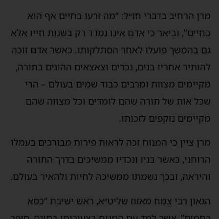
מרן הרחיב בדברי חז״ל: “מה זרעו בחיים אף הוא
בחיים”, וביאר כי אדם אינו נמדד רק בשנות חייו אלא
גם בהמשך פועלו לאחר הסתלקותו. כאשר אדם זוכה
להותיר אחריו בנים, נכדים וצאצאים ההוגים בתורה,
מקיימים מצוות ומרבים כבוד שמים בעולם – הרי
שכל אות של תורה שהם לומדים וכל מצווה שהם
מקיימים נזקפים לזכותו.
מרן ציין כי המנוח זכה לראות פירות מבורכים בעמלו
הרוחני, כאשר בניו ונכדיו ממשיכים בדרך התורה
והיראה, ובכך נשמתו ממשיכה לחיות ולהאיר בעולם.
הגאון רבי צמח מאזוז שליט״א, ראש ישיבת “כסא
רחמים”, אשר למד עם המנוח בצעירותו בתונס, סיפר