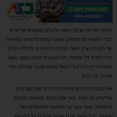
לאחר תפילת מנחה נשאו הרבנים הגאונים שליט"א
דברי התעוררות וחיזוק, והעלו קווים לדמותו המאירה
של המנוח זצ״ל, אשר התורה הייתה נר לרגליו ומרכז
חייו לאורך כל שנותיו. את העצרת הנחה בטוב טעם
חתנו הדיין הרה"ג ר' רפאל מאזוז מרבני קהילת 'חיי
אהרון' בני ברק.
את מסכת הדברים פתח הרה"ג רבי אברהם דרעי
שליט״א, רב העיר באר שבע וחבר מועצת הרבנות
הראשית, אשר עמד על מידותיו המיוחדות של
המנוח. הרב תיאר אדם שהיה אהובםּ על הבריות,