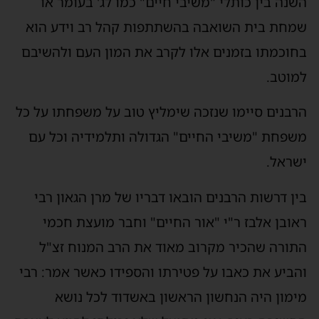
השנה בין כותלי "משיבי חיים" כמו לג' בעומר או
שמחת בית השואבה בהשתתפות קהל רב וידע הוא
בחוכמתו בזמנים אלו לקרב את המון העם ולהשיבם
למוטב.
הרבנים סיימו שנזכה שימליץ טוב על משפחתו על כל
משפחת "משיבי החיים" הגדולה ותלמידיה וכל עם
ישראל.
בין דרשות הרבנים הובאו דבריו של מרן הגאון רבי
ראובן אלבז ר"י "אור החיים" וחבר מועצת חכמי
התורה שהכיר מקרוב מאוד את הרב המנוח זצ"ל
והביע את כאבו על פטירתו והספידו כאשר אמר: רבי
מימון היה הנחשון הראשון באשדוד לכל נושא