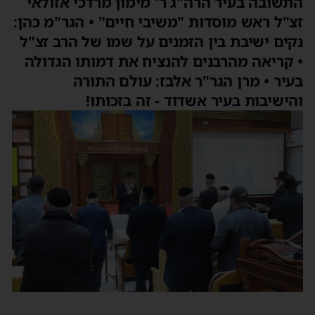
התשובה בעיר הרה"ג ר' מימון מרדכי אזולאי
זצ"ל ראש מוסדות "משיבי חיים" • הגר"מ כהן:
נקים ישיבת בין הזמנים על שמו של הרב זצ"ל
• קריאה מהרבנים להנציח את דמותו הגדולה
בעיר • מרן הגר"ר אלבז: עולם התורה
והישיבות בעיר אשדוד - זה בזכותו!