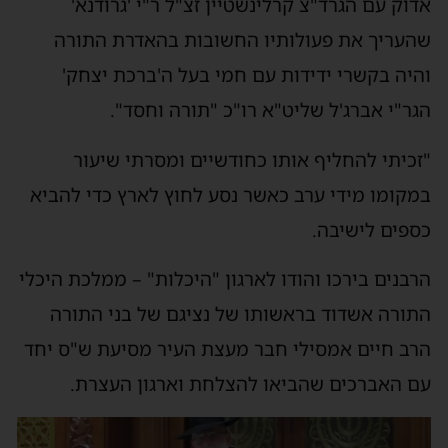
אדוק עם הגרד"צ קרלינשטיין זצ"ל ר"י 'גרודנא'
שהעריך את פעולותיו החשובות בהאדרת התורה
והיה בקשרי ידידות עם חמי בעל ה'ברכת יצחק'
הגר"י אברג'ל שליט"א רו"כ "תורה וחסד".
"זכיתי להחליף אותו כחודשיים ומסרתי שיעור
במקומו מידי ערב כאשר נסע לחוץ לארץ כדי להביא
כספים לישיבה.
הרבנים בירכו והודו לארגון "היכלות" – ממלכת היכלי
התורה אשדוד בראשותו של נציגם של בני התורה
הרב חיים אמסילי חבר מעצת העיר מסיעת ש"ס יחד
עם האברכים שהביאו להצלחת וארגון העצרת.
נגן