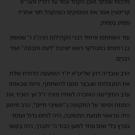
מלכות שמים' ואכן הקהל עמד על רגליו והגר"פ
קריספין אמר את הפסוקים כשהקהל חזר אחריו
פסוק בפסוק.
עוד השתתפו איחוד רבני הקהילות הרה"ג ר' שמשון
בן רחמים במנולקר ראש ישיבת "דעת ותבונה" ועוד
רבנים.
הרב עובדיה דהן שליט"א יו"ר המועצה הדתית שלח
את התנצלותו שנבצר ממנו להשתתף, היות שבאותו
ערב התקיימה האזכרה לאחיו מאיר ז"ל אך הזכיר את
המנוח וסיפר על התקופה ב"משיבי חיים", הרב מימון
היה מראשי תנועת התשובה, היה לוחם גדול ועומד
בפרץ בלי שום פחד למען כבוד ה' יתברך, היה בקשר