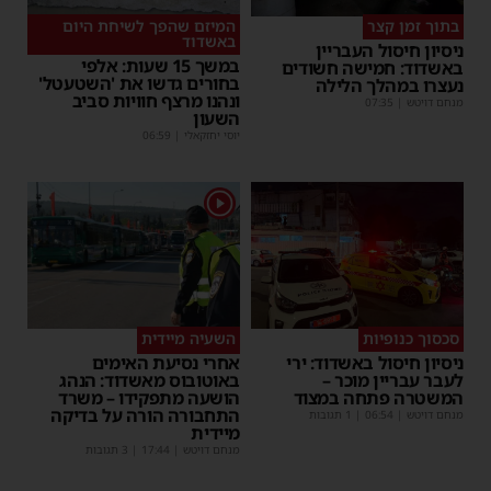
בתוך זמן קצר
המיזם שהפך לשיחת היום
באשדוד
ניסיון חיסול העבריין
במשך 15 שעות: אלפי
באשדוד: חמישה חשודים
בחורים גדשו את 'השטעטל'
נעצרו במהלך הלילה
ונהנו מרצף חוויות סביב
מנחם דויטש
|
07:35
השעון
יוסי יחזקאלי
|
06:59
1
סכסוך כנופיות
השעיה מיידית
ניסיון חיסול באשדוד: ירי
אחרי נסיעת האימים
לעבר עבריין מוכר –
באוטובוס מאשדוד: הנהג
המשטרה פתחה במצוד
הושעה מתפקידו – משרד
התחבורה הורה על בדיקה
מנחם דויטש
|
06:54
| 1 תגובות
מיידית
מנחם דויטש
|
17:44
| 3 תגובות