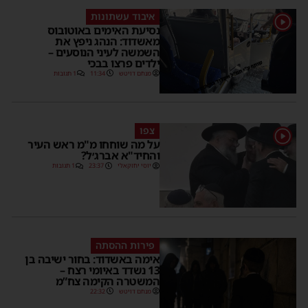
איבוד עשתונות
1
נסיעת האימים באוטובוס
מאשדוד: הנהג ניפץ את
השמשה לעיני הנוסעים –
ילדים פרצו בבכי
מנחם דויטש
11:34
1 תגובות
צפו
1
על מה שוחחו מ"מ ראש העיר
והחיד"א אברג׳ל?
יוסי יחזקאלי
23:37
1 תגובות
פירות ההסתה
אימה באשדוד: בחור ישיבה בן
13 נשדד באיומי רצח –
המשטרה הקימה צח”מ
מנחם דויטש
22:32