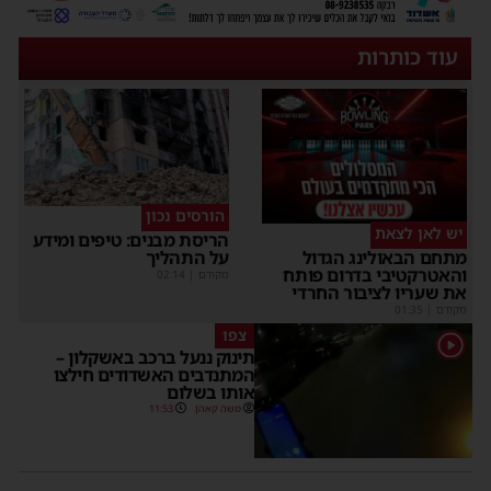
עוד כותרות
הורסים נכון
יש לאן לצאת
הריסת מבנים: טיפים ומידע
על התהליך
מתחם הבאולינג הגדול
והאטרקטיבי בדרום פותח
מקודם
|
02:14
את שעריו לציבור החרדי
מקודם
|
01:35
צפו
1
תינוק ננעל ברכב באשקלון –
המתנדבים האשדודים חילצו
אותו בשלום
משה קאהן
11:53