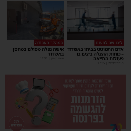
ליבו שב לפעום
במהלך העבודה
אדם התמוטט בביתו באשדוד
אישה נפלה מסולם במחסן
– כוחות ההצלה ביצעו בו
באשדוד
פעולות החייאה
משה קאהן
|
17:31
מנחם דויטש
|
17:35