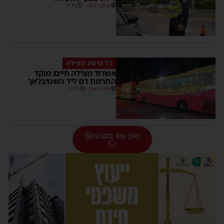
מנחם דויטש
11:10
כל טיפה מצילה
אשדוד מצילה חיים: מוקד
התרמת דם ליד השטיבלאך
משה קאהן
11:05
טען עוד כתבות