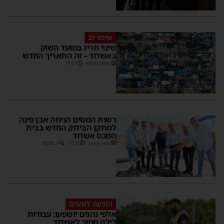
שימו לב
שינוי חריג במועד השוק
באשדוד – זה התאריך החדש
מנחם דויטש
16:07
רשות המסים הניחה אבן פינה
למתקן הבידוק החדש בבית
המכס אשדוד
משה קאהן
15:37
2 תגובות
הודעה לנהגים
אלפי נהגים יושפעו: עבודות
לילה סמוך לאשדוד