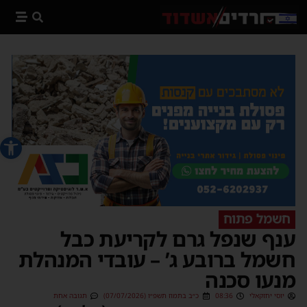
פתח סרג
חשמל פתוח
ענף שנפל גרם לקריעת כבל
חשמל ברובע ג’ – עובדי המנהלת
מנעו סכנה
יוסי יחזקאלי
08:36
כ״ב בתמוז תשפ״ו (07/07/2026)
תגובה אחת