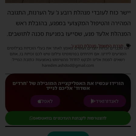
יישר כוח לעובדי מנהלת רובע ג’ על הערנות, התגובה
המהירה והטיפול המקצועי במפגע, בהובלת ראש
המנהלת אלעד מנע, שסייעו במניעת סכנה לתושבים.
חברת החשמל
,
מנהלת רובע ג'
אנו מכבדים זכויות יוצרים ועושים מאמץ לאתר את בעלי הזכויות בצילומים
המגיעים לידינו. אם זיהיתים בפרסומינו צילום שיש לכם זכויות בו, אתם
רשאים לפנות אלינו ולבקש לחדול מהשימוש באמצעות כתובת המייל:
haredim.ashdod@gmail.com
הורידו עכשיו את האפליקצייה המובילה של 'חרדים
אשדוד' אליכם לנייד
לאנדורואיד
לאפל
להצטרפות לקבוצת העדכונים בוואטסאפ