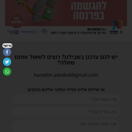
שיתוף
יש לכם עדכון בשבילנו? רוצים לשאול אותנו
שאלה?
haredim.ashdod@gmail.com
או שילחו אלינו פנייה ונחזור אליכם בהקדם