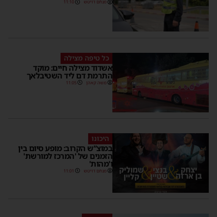
מנחם דויטש
11:10
כל טיפה מצילה
אשדוד מצילה חיים: מוקד
התרמת דם ליד השטיבלאך
משה קאהן
11:05
היכונו
במוצ”ש הקרוב: מופע סיום בין
הזמנים של 'המרכז למורשת'
ו'מהות'
מנחם דויטש
11:01