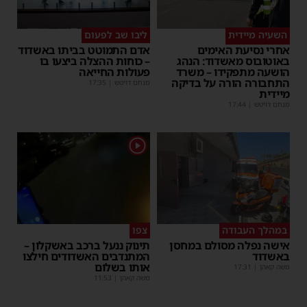
השעיה מיידית
ליבו שב לפעום
אחרי נסיעת האימים
אדם התמוטט בביתו באשדוד
באוטובוס מאשדוד: הנהג
– כוחות ההצלה ביצעו בו
הושעה מתפקידו – משרד
פעולות החייאה
התחבורה הורה על בדיקה
מנחם דויטש
|
17:35
מיידית
מנחם דויטש
|
17:44
1
במהלך העבודה
צפו
אישה נפלה מסולם במחסן
תינוק ננעל ברכב באשקלון –
באשדוד
המתנדבים האשדודים חילצו
אותו בשלום
משה קאהן
|
17:31
משה קאהן
|
11:53