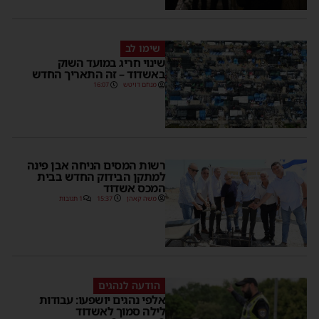
שימו לב
שינוי חריג במועד השוק
באשדוד – זה התאריך החדש
מנחם דויטש
16:07
רשות המסים הניחה אבן פינה
למתקן הבידוק החדש בבית
המכס אשדוד
משה קאהן
15:37
1 תגובות
הודעה לנהגים
אלפי נהגים יושפעו: עבודות
לילה סמוך לאשדוד