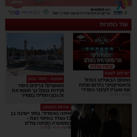
עוד כותרות
יש לאן לצאת
סמנטו - ניסור בטון
מתחם הבאולינג הגדול
והאטרקטיבי בדרום פותח
משפצים? צריכים ניסור
את שעריו לציבור החרדי
וקידוח בטון? כך תעשו את
זה נכון ותוזילו במחיר
מקודם
|
01:35
מקודם
|
02:14
פירות ההסתה
אימה באשדוד: בחור ישיבה בן
13 נשדד באיומי רצח –
המשטרה הקימה צח”מ
מנחם דויטש
22:32