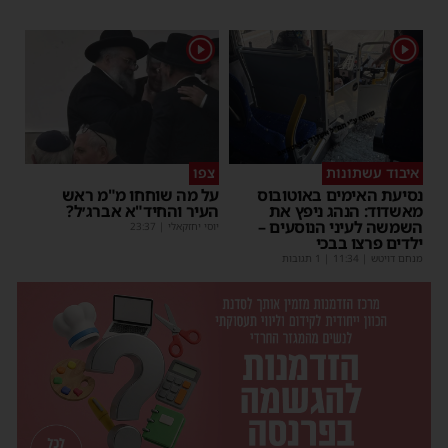
1
1
איבוד עשתונות
צפו
נסיעת האימים באוטובוס
על מה שוחחו מ"מ ראש
מאשדוד: הנהג ניפץ את
העיר והחיד"א אברג׳ל?
השמשה לעיני הנוסעים –
יוסי יחזקאלי
|
23:37
ילדים פרצו בבכי
מנחם דויטש
|
11:34
| 1 תגובות