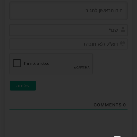
שם*
דוא"ל
(לא
חובה
COMMENTS
0