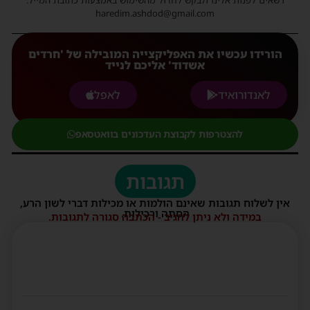
רשאים לפנות אלינו ולבקש לחדול מהשימוש באמצעות כתובת המייל:
haredim.ashdod@gmail.com
הורידו עכשיו את האפליקצייה המובילה של 'חרדים
אשדוד' אליכם לנייד
לאנדורואיד
לאפל
להצטרפות לקבוצת העדכונים בוואטסאפ
תגובות
אין לשלוח תגובות שאינם הולמות או מכילות דברי לשון הרע,
הסתה ורכילות.
במידה ולא ניתן להגיב - הכתבה סגורה לתגובות.