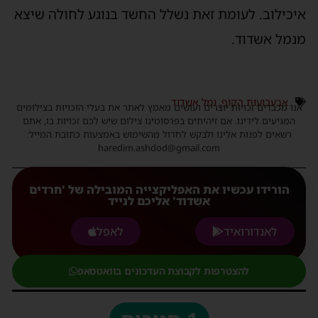
איכילוב. לעומת זאת נשלל החשד בנוגע לחולה שיצא
מנמל אשדוד.
אבעבועות הקוף
,
נמל אשדוד
אנו מכבדים זכויות יוצרים ועושים מאמץ לאתר את בעלי הזכויות בצילומים
המגיעים לידינו. אם זיהיתים בפרסומינו צילום שיש לכם זכויות בו, אתם
רשאים לפנות אלינו ולבקש לחדול מהשימוש באמצעות כתובת המייל:
haredim.ashdod@gmail.com
הורידו עכשיו את האפליקצייה המובילה של 'חרדים
אשדוד' אליכם לנייד
לאנדורואיד
לאפל
להצטרפות לקבוצת העדכונים בוואטסאפ