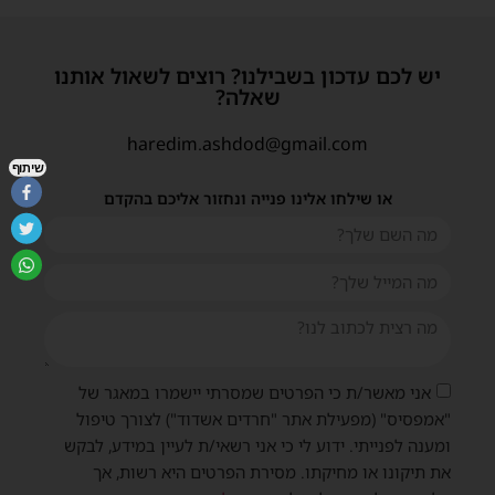
יש לכם עדכון בשבילנו? רוצים לשאול אותנו
שאלה?
haredim.ashdod@gmail.com
שיתוף
או שילחו אלינו פנייה ונחזור אליכם בהקדם
אני מאשר/ת כי הפרטים שמסרתי יישמרו במאגר של
"אמפסיס" (מפעילת אתר "חרדים אשדוד") לצורך טיפול
ומענה לפנייתי. ידוע לי כי אני רשאי/ת לעיין במידע, לבקש
את תיקונו או מחיקתו. מסירת הפרטים היא רשות, אך