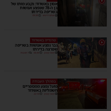
אסון באשדוד: נקבע מותו של
בן ה-78 שנפצע אנושות
בשריפה בדירתו
מנחם דויטש
09:38
טרגדיה באשדוד
1
גבר נפצע אנושות בשריפה
שפרצה בדירתו
משה קאהן
06:44
1 תגובות
במהלך העבודה
פועל נפצע ממספריים
חשמליות באשדוד
משה קאהן
22:14