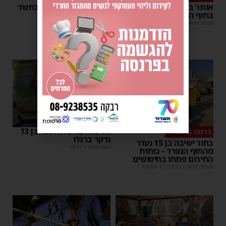
אותר בחור הישיבה שנעדר
המשטרה עצרה קטין בחשד
בחוף הנפרד באשדוד
שדקר נער באשדוד
מנחם דויטש
|
22:08
| 3 תגובות
משה קאהן
|
21:59
פרסומת
אלימות באשדוד: נער בן 13
דרמה באשדוד
נדקר ברגלו
בחור ישיבה בן 15 נעדר
משה קאהן
|
18:04
מהחוף הנפרד – כוחות
החירום פתחו בחיפושים
מנחם דויטש
|
18:32
| 1 תגובות