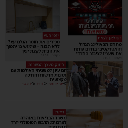
יופי העץ
יש לאן לצאת
מכירים את חומר הגלם עץ?
מתחם הבאולינג הגדול
ללא הבנה – שימוש בו יהפוך
והאטרקטיבי בדרום פותח
את הבית לקצת ישן
את שעריו לציבור החרדי
מקודם
|
02:14
מקודם
|
01:35
חיזוק מערך הכשרות
יום עיון למשגיחי האולמות עם
תקנות חדשות והדרכה
מקצועית
יוסי יחזקאלי
14:11
1 תגובות
ריקול
משרד הבריאות באזהרה
לצרכנים: הדבש הפופולרי יורד
מהמדפים