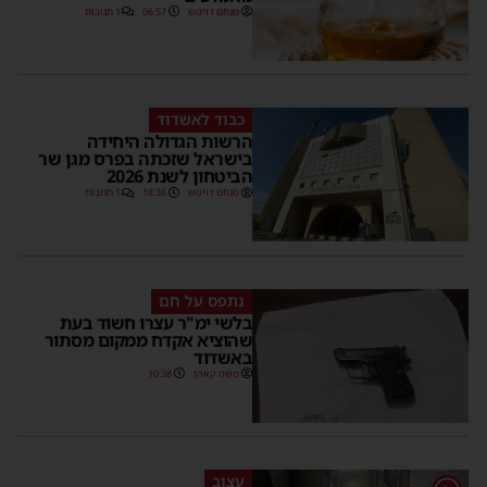
מנחם דויטש
06:57
1 תגובות
כבוד לאשדוד
הרשות הגדולה היחידה
בישראל שזכתה בפרס מגן שר
הביטחון לשנת 2026
מנחם דויטש
18:36
1 תגובות
נתפס על חם
בלשי ימ"ר עצרו חשוד בעת
שהוציא אקדח ממקום מסתור
באשדוד
משה קאהן
10:38
עצוב
1