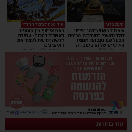
פעם בדור
עוד מכה לציבור החרדי
אוצרות בשווי כ־100 מיליון
האם אירועי בין הזמנים
דולר נחשפו בתערוכה: מכיפת
באשדוד בסכנה? עתירה
הבעל שם טוב ועד חפציו
חדשה דורשת לעצור את
האישיים של הרב עובדיה
התקציבים
יוסי יחזקאלי
|
16:34
מנחם דויטש
|
14:24
| 1 תגובות
עוד כותרות