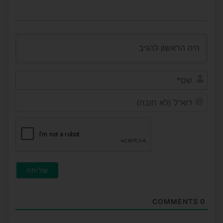
שם*
דוא"ל
(לא
חובה
COMMENTS
0