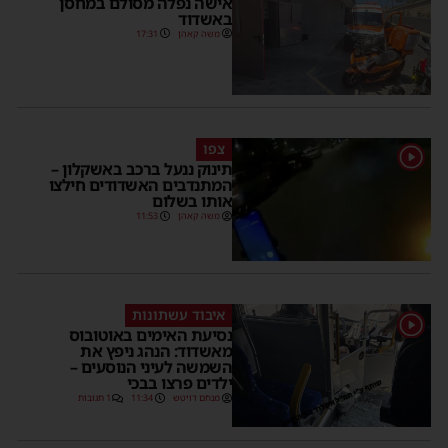
אישה נפלה מסולם במחסן
באשדוד
משה קאהן
17:31
צפו
1
תינוק ננעל ברכב באשקלון –
המתנדבים האשדודים חילצו
אותו בשלום
משה קאהן
11:53
איבוד עשתונות
1
נסיעת האימים באוטובוס
מאשדוד: הנהג ניפץ את
השמשה לעיני הנוסעים –
ילדים פרצו בבכי
מנחם דויטש
11:34
1 תגובות