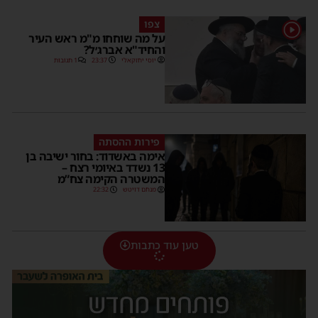
צפו
1
על מה שוחחו מ"מ ראש העיר
והחיד"א אברג׳ל?
יוסי יחזקאלי
23:37
1 תגובות
פירות ההסתה
אימה באשדוד: בחור ישיבה בן
13 נשדד באיומי רצח –
המשטרה הקימה צח”מ
מנחם דויטש
22:32
טען עוד כתבות