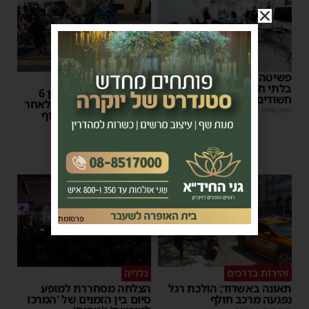
פשיטה על בית הימורים
כלי מסוכן
בלתי חוקי באשדוד: חמישה
עדכון מבית החולים: בן 6
חשודים עוכבו לחקירה
מאושפז בטיפול נמרץ לאחר
משה קאהן
|
16:06
תאונת הטרקטורון בחוף
באשדוד
משה קאהן
|
12:26
1
פרסומת
זהירות בדרכים
גלריה
תאונה באשדוד: הולכת רגל
הצלחה מסחררת למופע
נפגעה מרכב חולף
סיום בין הזמנים של 'המרכז