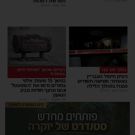
למורשת' ו'מהות'
משה קאהן
|
12:22
משה קאהן
|
09:34
בתוך זמן קצר
המיזם שהפך לשיחת היום
באשדוד
ניסיון חיסול העבריין
במשך 15 שעות: אלפי
באשדוד: חמישה חשודים
בחורים גדשו את 'השטעטל'
נעצרו במהלך הלילה
ונהנו מרצף חוויות סביב
מנחם דויטש
|
07:35
השעון
יוסי יחזקאלי
|
06:59