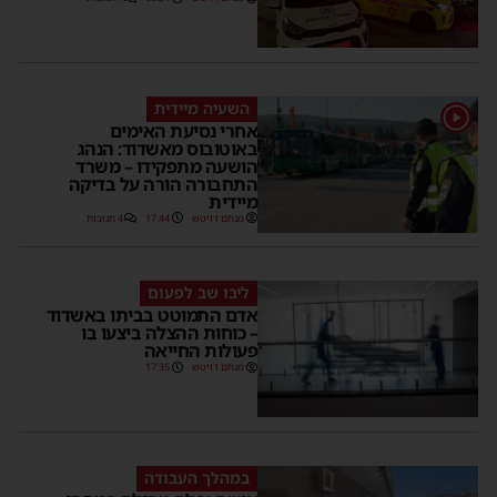
השעיה מיידית
1
אחרי נסיעת האימים
באוטובוס מאשדוד: הנהג
הושעה מתפקידו – משרד
התחבורה הורה על בדיקה
מיידית
מנחם דויטש
17:44
4 תגובות
ליבו שב לפעום
אדם התמוטט בביתו באשדוד
– כוחות ההצלה ביצעו בו
פעולות החייאה
מנחם דויטש
17:35
במהלך העבודה