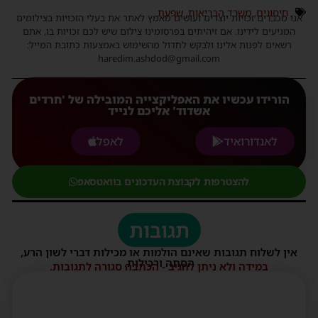
חיסונים
,
משרד הבריאות
,
שפעת
אנו מכבדים זכויות יוצרים ועושים מאמץ לאתר את בעלי הזכויות בצילומים
המגיעים לידינו. אם זיהיתים בפרסומינו צילום שיש לכם זכויות בו, אתם
רשאים לפנות אלינו ולבקש לחדול מהשימוש באמצעות כתובת המייל:
haredim.ashdod@gmail.com
הורידו עכשיו את האפליקצייה המובילה של 'חרדים
אשדוד' אליכם לנייד
לאנדורואיד
לאפל
להצטרפות לקבוצת העדכונים בוואטסאפ
תגובות
אין לשלוח תגובות שאינם הולמות או מכילות דברי לשון הרע,
הסתה ורכילות.
במידה ולא ניתן להגיב - הכתבה סגורה לתגובות.