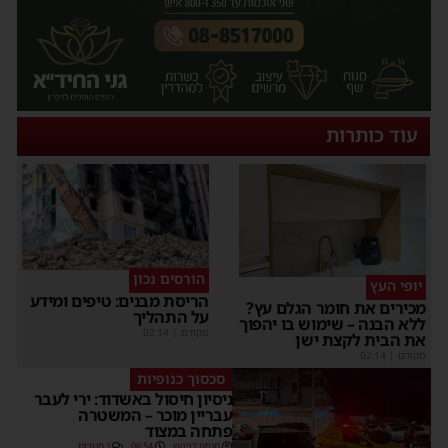
עוד כותרות
הורסים נכון
יופי העץ
הריסת מבנים: טיפים ומידע
מכירים את חומר הגלם עץ?
על התהליך
ללא הבנה – שימוש בו יהפוך
מקודם
|
02:14
את הבית לקצת ישן
מקודם
|
02:14
סכסוך כנופיות
ניסיון חיסול באשדוד: ירי לעבר
עבריין מוכר – המשטרה
פתחה במצוד
מנחם דויטש
06:54
1 תגובות