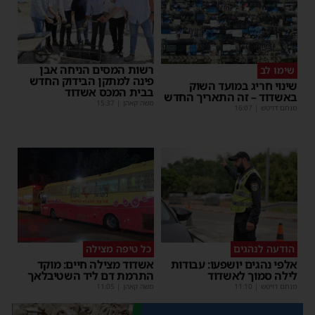
רשות המסים הניחה אבן
שימו לב
פינה למתקן הבידוק החדש
שינוי חריג במועד השוק
בבית המכס אשדוד
באשדוד – זה התאריך החדש
משה קאהן
|
15:37
מנחם דויטש
|
16:07
הודעה לנהגים
כל טיפה מצילה
אלפי נהגים יושפעו: עבודות
אשדוד מצילה חיים: מוקד
לילה סמוך לאשדוד
התרמת דם ליד השטיבלאך
מנחם דויטש
|
11:10
משה קאהן
|
11:05