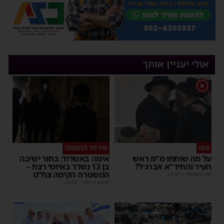
אולי יעניין אותך
1
צפו
פירות ההסתה
על מה שוחחו מ"מ ראש
אימה באשדוד: בחור ישיבה
העיר והחיד"א אברג׳ל?
בן 13 נשדד באיומי רצח –
המשטרה הקימה צח”מ
יוסי יחזקאלי
|
23:37
מנחם דויטש
|
22:32