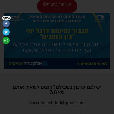
טען עוד כתבות
שיתוף
יש לכם עדכון בשבילנו? רוצים לשאול אותנו
שאלה?
haredim.ashdod@gmail.com