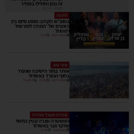
זה נכון ותוזילו במחיר
מקודם
|
02:14
היכונו
במוצ”ש הקרוב: מופע סיום בין
הזמנים של 'המרכז למורשת'
ו'מהות'
מנחם דויטש
11:01
סוף טוב
אותר בחור הישיבה שנעדר
בחוף הנפרד באשדוד
מנחם דויטש
22:08
3 תגובות
סגירת מעגל מהירה
המשטרה עצרה קטין בחשד
שדקר נער באשדוד
משה קאהן
21:59