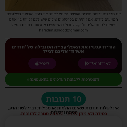
אנו מכבדים זכויות יוצרים ועושים מאמץ לאתר את בעלי הזכויות בצילומים
המגיעים לידינו. אם זיהיתים בפרסומינו צילום שיש לכם זכויות בו, אתם
רשאים לפנות אלינו ולבקש לחדול מהשימוש באמצעות כתובת המייל:
haredim.ashdod@gmail.com
הורידו עכשיו את האפליקצייה המובילה של 'חרדים
אשדוד' אליכם לנייד
לאנדורואיד
לאפל
להצטרפות לקבוצת העדכונים בוואטסאפ
10 תגובות
אין לשלוח תגובות שאינם הולמות או מכילות דברי לשון הרע,
הסתה ורכילות.
במידה ולא ניתן להגיב - הכתבה סגורה לתגובות.