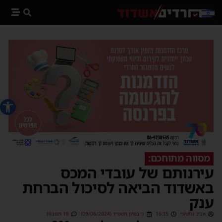
פתח סרג
מסווה מתוחכם:
עירנותם של עובדי המכס
באשדוד הביאה לסיכול הברחת
ענק
אביב נחשוני
16:35
ג׳ בסיון תשפ״ד (09/06/2024)
10 תגובות