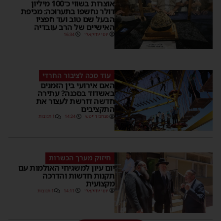
אוצרות בשווי כ־100 מיליון
דולר נחשפו בתערוכה: מכיפת
הבעל שם טוב ועד חפציו
האישיים של הרב עובדיה
יוסי יחזקאלי
16:34
עוד מכה לציבור החרדי
האם אירועי בין הזמנים
באשדוד בסכנה? עתירה
חדשה דורשת לעצור את
התקציבים
מנחם דויטש
14:24
1 תגובות
חיזוק מערך הכשרות
יום עיון למשגיחי האולמות עם
תקנות חדשות והדרכה
מקצועית
יוסי יחזקאלי
14:11
1 תגובות