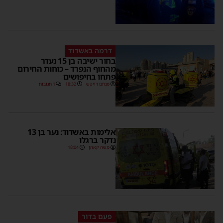
דרמה באשדוד
בחור ישיבה בן 15 נעדר
מהחוף הנפרד – כוחות החירום
פתחו בחיפושים
מנחם דויטש
18:32
1 תגובות
אלימות באשדוד: נער בן 13
נדקר ברגלו
משה קאהן
18:04
פעם בדור