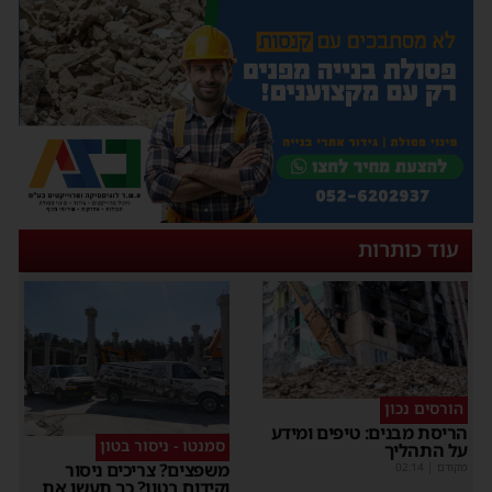
עוד כותרות
הורסים נכון
הריסת מבנים: טיפים ומידע
סמנטו - ניסור בטון
על התהליך
משפצים? צריכים ניסור
מקודם
|
02:14
וקידוח בטון? כך תעשו את