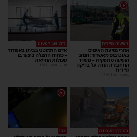
1
השעיה מיידית
ליבו שב לפעום
אחרי נסיעת האימים
אדם התמוטט בביתו באשדוד
באוטובוס מאשדוד: הנהג
– כוחות ההצלה ביצעו בו
הושעה מתפקידו – משרד
פעולות החייאה
התחבורה הורה על בדיקה
מנחם דויטש
|
17:35
מיידית
מנחם דויטש
|
17:44
1
במהלך העבודה
צפו