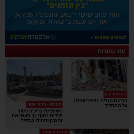
עוד כותרות
הורסים נכון
הריסת מבנים: טיפים ומידע
סמנטו - ניסור בטון
על התהליך
משפצים? צריכים ניסור
מקודם
|
02:14
וקידוח בטון? כך תעשו את
זה נכון ותוזילו במחיר
מקודם
|
02:14
פירות ההסתה