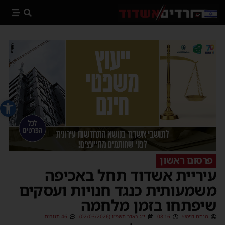
פתח סרג
פרסום ראשון
עיריית אשדוד תחל באכיפה
משמעותית כנגד חנויות ועסקים
שיפתחו בזמן מלחמה
מנחם דויטש
08:16
י״ג באדר תשפ״ו (02/03/2026)
46 תגובות