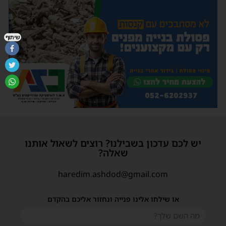
שיתוף
יש לכם עדכון בשבילנו? רוצים לשאול אותנו
שאלה?
haredim.ashdod@gmail.com
או שילחו אלינו פנייה ונחזור אליכם בהקדם