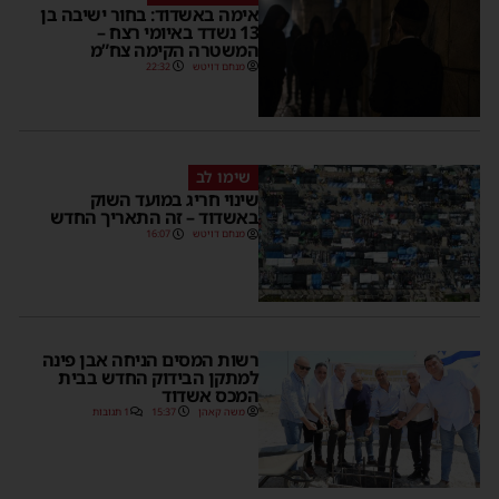
אימה באשדוד: בחור ישיבה בן
13 נשדד באיומי רצח –
המשטרה הקימה צח”מ
מנחם דויטש
22:32
שימו לב
שינוי חריג במועד השוק
באשדוד – זה התאריך החדש
מנחם דויטש
16:07
רשות המסים הניחה אבן פינה
למתקן הבידוק החדש בבית
המכס אשדוד
משה קאהן
15:37
1 תגובות