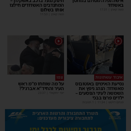
אישה נפלה מסולם במחסן
תינוק ננעל ברכב באשקלון –
באשדוד
המתנדבים האשדודים חילצו
אותו בשלום
משה קאהן
|
17:31
משה קאהן
|
11:53
1
1
איבוד עשתונות
צפו
נסיעת האימים באוטובוס
על מה שוחחו מ"מ ראש
מאשדוד: הנהג ניפץ את
העיר והחיד"א אברג׳ל?
השמשה לעיני הנוסעים –
יוסי יחזקאלי
|
23:37
ילדים פרצו בבכי
מנחם דויטש
|
11:34
| 1 תגובות