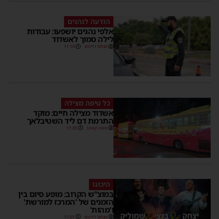
הודעה לנהגים
אלפי נהגים יושפעו: עבודות
לילה סמוך לאשדוד
מנחם דויטש
11:10
כל טיפה מצילה
אשדוד מצילה חיים: מוקד
התרמת דם ליד השטיבלאך
משה קאהן
11:05
היכונו
במוצ”ש הקרוב: מופע סיום בין
הזמנים של 'המרכז למורשת'
ו'מהות'
מנחם דויטש
11:01