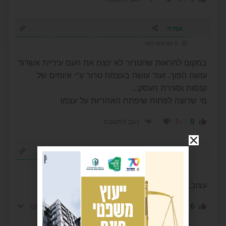
אמיר
5 חודשים לפני
במקום להראות שהטרור לא ינצח את העם עיריית אשדוד
עושה הפוך. ועוד עושה בעצמה טרור ע"י איומים של
קנסות וסגירת העסק…
מי שרוצה לפתוח שיפתח האחריות על עצמו
-1
9
הגב לתגובה
המממ
5 חודשים לפני
עצוב. עירייה מגעילה
-1
6
הגב לתגובה
הצג תשובות
(2)