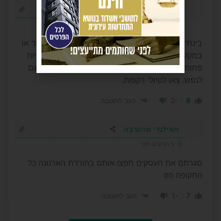
המממ
5 חודשים לפני
בינתיים כל מי שנהרג, נהרג כשהיה בבית שלו, בממד או
במקלט. אז מי המרובע והרודף כוח שהחליט שבחנויות
פרסומת
פחות בטוח מאשר בבית? בחוץ הרבה יותר בטוח. גם
לנפש. צאו לטיולי רקפות.
-2
9
הגב לתגובה
תאילנדי מהערבה
5 חודשים לפני
סגרתם את העסקים תפצו אותם בהורדת הארנונה כל
התקופה הזו
-1
7
הגב לתגובה