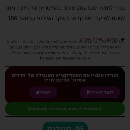
בכדי לוודא האם עסק עומד בקריטריון של חיוני: ניתן
לפנות לפיקוד הערוף או למוקד העירוני במספר 106.
-
מלחמה
,
עיריית אשדוד
אנו מכבדים זכויות יוצרים ועושים מאמץ לאתר את בעלי הזכויות בצילומים
המגיעים לידינו. אם זיהיתים בפרסומינו צילום שיש לכם זכויות בו, אתם
רשאים לפנות אלינו ולבקש לחדול מהשימוש באמצעות כתובת המייל:
haredim.ashdod@gmail.com
הורידו עכשיו את האפליקצייה המובילה של 'חרדים
אשדוד' אליכם לנייד
לאנדורואיד
לאפל
להצטרפות לקבוצת העדכונים בוואטסאפ
46 תגובות