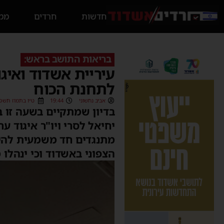
חדשות
חרדים
ממס
בריאות התושב בראש:
עיריית אשדוד ואיג
לתחנת הכוח
אביב נחשוני
19:44
ט״ו בתמוז תשפ״ד (7/2024
בדיון שמתקיים בשעה זו ב
יחיאל לסרי ויו"ר איגוד ע
מתנגדים חד משמעית להי
הצפוני באשדוד וכי ינהלו