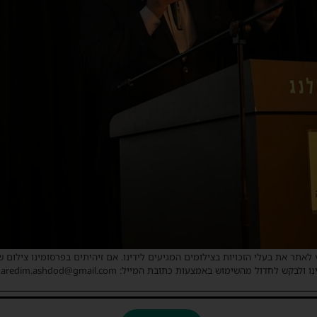
 לאתר את בעלי הזכויות בצילומים המגיעים לידינו. אם זיהיתים בפרסומינו צילום 
ו ולבקש לחדול מהשימוש באמצעות כתובת המייל: haredim.ashdod@gmail.com