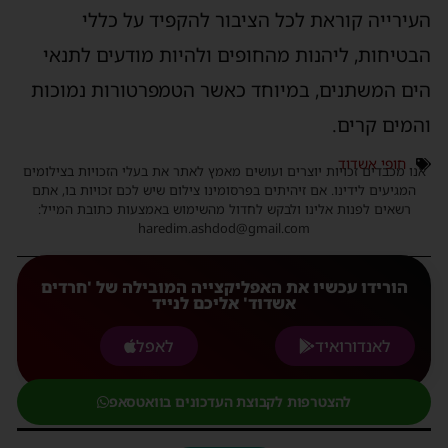
עירייה קוראת לכל הציבור להקפיד על כללי
בטיחות, ליהנות מהחופים ולהיות מודעים לתנאי
ים המשתנים, במיוחד כאשר הטמפרטורות נמוכות
המים קרים.
חופי אשדוד
נו מכבדים זכויות יוצרים ועושים מאמץ לאתר את בעלי הזכויות בצילומים
המגיעים לידינו. אם זיהיתים בפרסומינו צילום שיש לכם זכויות בו, אתם
רשאים לפנות אלינו ולבקש לחדול מהשימוש באמצעות כתובת המייל:
haredim.ashdod@gmail.com
הורידו עכשיו את האפליקצייה המובילה של 'חרדים
אשדוד' אליכם לנייד
לאנדורואיד
לאפל
להצטרפות לקבוצת העדכונים בוואטסאפ