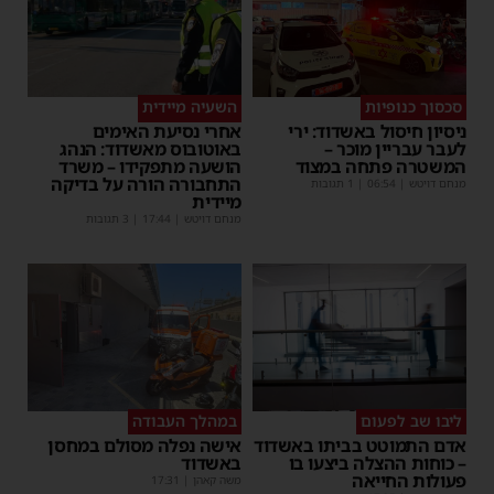
סכסוך כנופיות
השעיה מיידית
ניסיון חיסול באשדוד: ירי
אחרי נסיעת האימים
לעבר עבריין מוכר –
באוטובוס מאשדוד: הנהג
המשטרה פתחה במצוד
הושעה מתפקידו – משרד
התחבורה הורה על בדיקה
מנחם דויטש
|
06:54
| 1 תגובות
מיידית
מנחם דויטש
|
17:44
| 3 תגובות
ליבו שב לפעום
במהלך העבודה
אדם התמוטט בביתו באשדוד
אישה נפלה מסולם במחסן
– כוחות ההצלה ביצעו בו
באשדוד
פעולות החייאה
משה קאהן
|
17:31