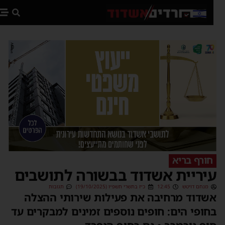
פת
חורף בריא
יריית אשדוד בבשורה לתושבים
מנחם דויטש
12:45
כ״ז בתשרי תשפ״ו (19/10/2025)
תגובות
שדוד מרחיבה את פעילות שירותי ההצלה
חופי הים: חופים נוספים זמינים למבקרים עד