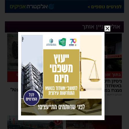
אולי יעניין אותך
בתוך זמן קצר
המיזם שהפך לשיחת היום
באשדוד
ניסיון חיסול העבריין
במשך 15 שעות: אלפי
באשדוד: חמישה חשודים
בחורים גדשו את 'השטעטל'
נעצרו במהלך הלילה
ונהנו מרצף חוויות סביב
מנחם דויטש
|
07:35
השעון
יוסי יחזקאלי
|
06:59
פרסומת
1