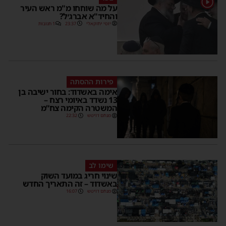
על מה שוחחו מ"מ ראש העיר
והחיד"א אברג׳ל?
יוסי יחזקאלי
23:37
1 תגובות
פירות ההסתה
אימה באשדוד: בחור ישיבה בן
13 נשדד באיומי רצח –
המשטרה הקימה צח”מ
מנחם דויטש
22:32
שימו לב
שינוי חריג במועד השוק
באשדוד – זה התאריך החדש
מנחם דויטש
16:07