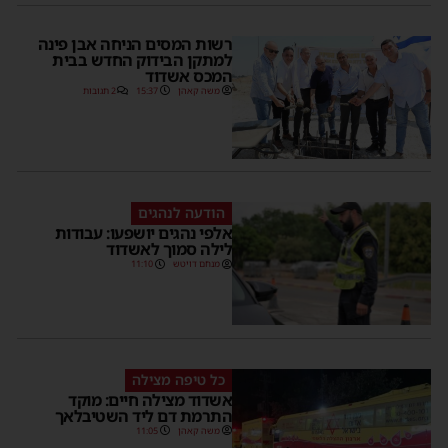
רשות המסים הניחה אבן פינה
למתקן הבידוק החדש בבית
המכס אשדוד
משה קאהן
15:37
2 תגובות
הודעה לנהגים
אלפי נהגים יושפעו: עבודות
לילה סמוך לאשדוד
מנחם דויטש
11:10
כל טיפה מצילה
אשדוד מצילה חיים: מוקד
התרמת דם ליד השטיבלאך
משה קאהן
11:05