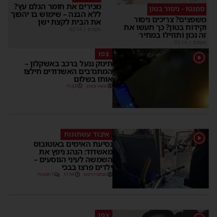
מכירים את חומר הגלם עץ?
סמנטו - ניסור בטון
ללא הבנה – שימוש בו יהפוך
שפצים? צריכים ניסור
את הבית לקצת ישן
קידוח בטון? כך תעשו את
מקודם
|
02:14
ה נכון ותוזילו במחיר
קודם
|
02:14
צפו
תינוק ננעל ברכב באשקלון –
המתנדבים האשדודים חילצו
אותו בשלום
משה קאהן
11:53
איבוד עשתונות
נסיעת האימים באוטובוס
מאשדוד: הנהג ניפץ את
השמשה לעיני הנוסעים –
ילדים פרצו בבכי
מנחם דויטש
11:34
1 תגובות
צפו