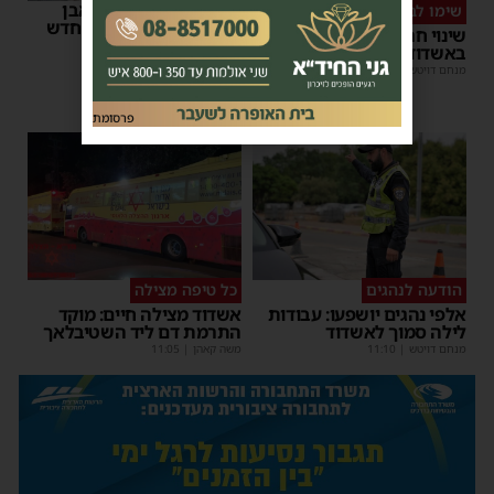
רשות המסים הניחה אבן
שימו לב
פינה למתקן הבידוק החדש
שינוי חריג במועד השוק
בבית המכס אשדוד
באשדוד – זה התאריך החדש
משה קאהן
|
15:37
מנחם דויטש
|
16:07
פרסומת
הודעה לנהגים
כל טיפה מצילה
אלפי נהגים יושפעו: עבודות
אשדוד מצילה חיים: מוקד
לילה סמוך לאשדוד
התרמת דם ליד השטיבלאך
מנחם דויטש
|
11:10
משה קאהן
|
11:05