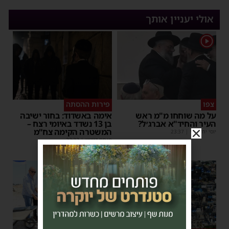
אולי יעניין אותך
1
צפו
פירות ההסתה
על מה שוחחו מ"מ ראש
אימה באשדוד: בחור ישיבה
העיר והחיד"א אברג׳ל?
בן 13 נשדד באיומי רצח –
המשטרה הקימה צח”מ
יוסי יחזקאלי
|
23:37
מנחם דויטש
|
22:32