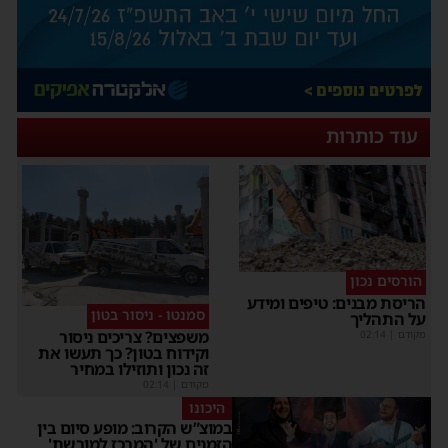
עוד כותרות
הורסים נכון
הריסת מבנים: טיפים ומידע
סמנטו - ניסור בטון
על התהליך
משפצים? צריכים ניסור
מקודם
|
02:14
וקידוח בטון? כך תעשו את
זה נכון ותוזילו במחיר
מקודם
|
02:14
היכונו
במוצ”ש הקרוב: מופע סיום בין
הזמנים של 'המרכז למורשת'