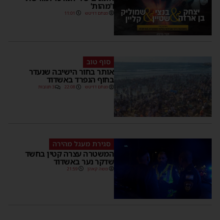
ו'מהות'
מנחם דויטש
11:01
סוף טוב
אותר בחור הישיבה שנעדר
בחוף הנפרד באשדוד
מנחם דויטש
22:08
3 תגובות
סגירת מעגל מהירה
המשטרה עצרה קטין בחשד
שדקר נער באשדוד
משה קאהן
21:59