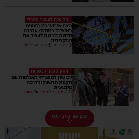
עוד מכה לציבור החרדי
האם אירועי בין הזמנים
באשדוד בסכנה? עתירה
חדשה דורשת לעצור את
התקציבים
מנחם דויטש
14:24
1 תגובות
חיזוק מערך הכשרות
יום עיון למשגיחי האולמות עם
תקנות חדשות והדרכה
מקצועית
יוסי יחזקאלי
14:11
1 תגובות
טען עוד כתבות