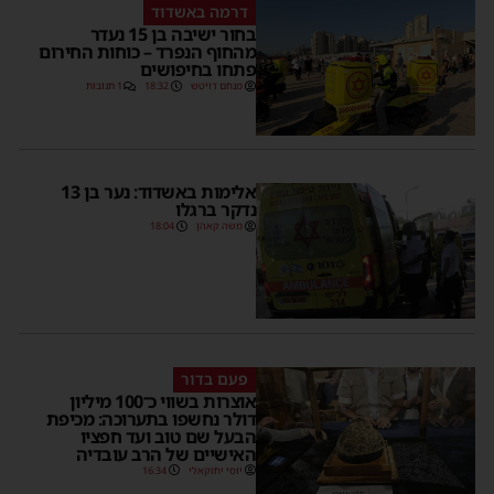
דרמה באשדוד
בחור ישיבה בן 15 נעדר
מהחוף הנפרד – כוחות החירום
פתחו בחיפושים
מנחם דויטש
18:32
1 תגובות
אלימות באשדוד: נער בן 13
נדקר ברגלו
משה קאהן
18:04
פעם בדור
אוצרות בשווי כ־100 מיליון
דולר נחשפו בתערוכה: מכיפת
הבעל שם טוב ועד חפציו
האישיים של הרב עובדיה
יוסי יחזקאלי
16:34