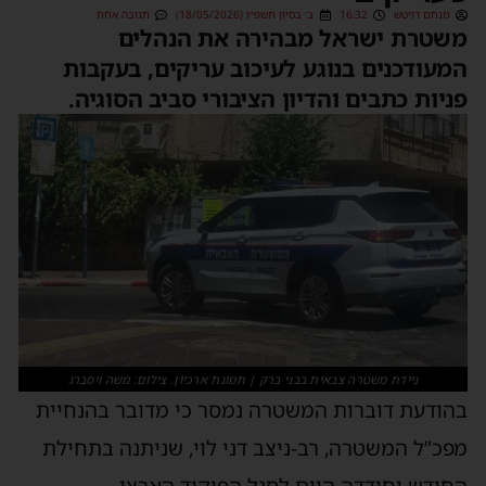
מנחם דויטש
16:32
ב׳ בסיון תשפ״ו (18/05/2026)
תגובה אחת
משטרת ישראל מבהירה את הנהלים
המעודכנים בנוגע לעיכוב עריקים, בעקבות
פניות כתבים והדיון הציבורי סביב הסוגיה.
ניידת משטרה צבאית בבני ברק | תמונת ארכיון. צילום: משה ויסברג
בהודעת דוברות המשטרה נמסר כי מדובר בהנחיית
מפכ”ל המשטרה, רב-ניצב דני לוי, שניתנה בתחילת
החודש וחודדה היום לסגל הפיקוד הארצי.