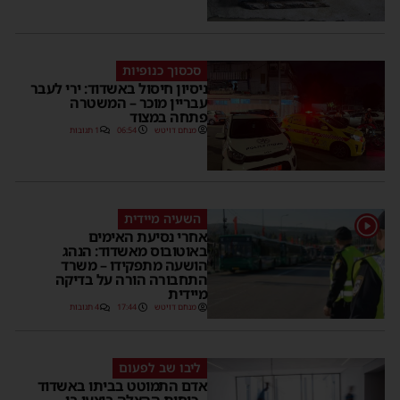
סכסוך כנופיות
ניסיון חיסול באשדוד: ירי לעבר
עבריין מוכר – המשטרה
פתחה במצוד
מנחם דויטש
06:54
1 תגובות
השעיה מיידית
1
אחרי נסיעת האימים
באוטובוס מאשדוד: הנהג
הושעה מתפקידו – משרד
התחבורה הורה על בדיקה
מיידית
מנחם דויטש
17:44
4 תגובות
ליבו שב לפעום
אדם התמוטט בביתו באשדוד
– כוחות ההצלה ביצעו בו