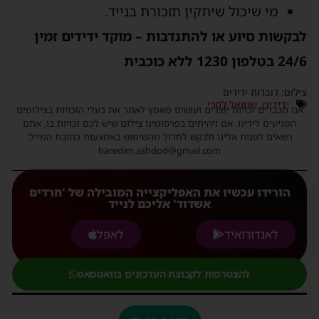
מי שיכול שיתקין תזכורת בנייד.
לבקשות סיוע או להתנדבות – מוקד ידידים זמין
24/6 בטלפון 1230 ללא כוכבית
צילום: דוברות ידידים
ידידים
,
שמואל לסרי
אנו מכבדים זכויות יוצרים ועושים מאמץ לאתר את בעלי הזכויות בצילומים
המגיעים לידינו. אם זיהיתים בפרסומינו צילום שיש לכם זכויות בו, אתם
רשאים לפנות אלינו ולבקש לחדול מהשימוש באמצעות כתובת המייל:
haredim.ashdod@gmail.com
הורידו עכשיו את האפליקצייה המובילה של 'חרדים
אשדוד' אליכם לנייד
לאנדורואיד
לאפל
להצטרפות לקבוצת העדכונים בוואטסאפ