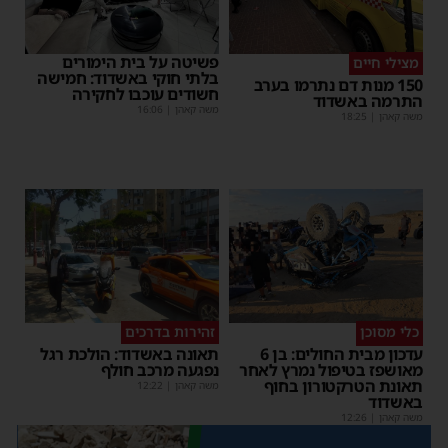
פשיטה על בית הימורים
מצילי חיים
בלתי חוקי באשדוד: חמישה
150 מנות דם נתרמו בערב
חשודים עוכבו לחקירה
התרמה באשדוד
משה קאהן
|
16:06
משה קאהן
|
18:25
כלי מסוכן
זהירות בדרכים
עדכון מבית החולים: בן 6
תאונה באשדוד: הולכת רגל
מאושפז בטיפול נמרץ לאחר
נפגעה מרכב חולף
תאונת הטרקטורון בחוף
משה קאהן
|
12:22
באשדוד
משה קאהן
|
12:26