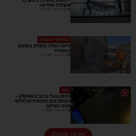
פעולות החייאה
מנחם דויטש
17:35
במהלך העבודה
אישה נפלה מסולם במחסן
באשדוד
משה קאהן
17:31
צפו
1
תינוק ננעל ברכב באשקלון –
המתנדבים האשדודים חילצו
אותו בשלום
משה קאהן
11:53
טען עוד כתבות