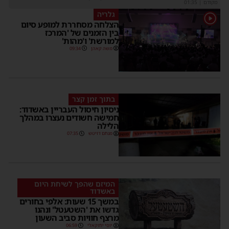
מקודם
|
01:35
גלריה
1
הצלחה מסחררת למופע סיום
בין הזמנים של 'המרכז
למורשת' ו'מהות'
משה קאהן
09:34
בתוך זמן קצר
ניסיון חיסול העבריין באשדוד:
חמישה חשודים נעצרו במהלך
הלילה
מנחם דויטש
07:35
המיזם שהפך לשיחת היום
באשדוד
במשך 15 שעות: אלפי בחורים
גדשו את 'השטעטל' ונהנו
מרצף חוויות סביב השעון
יוסי יחזקאלי
06:59