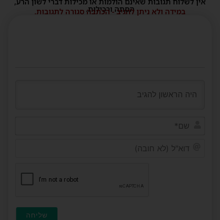
אין לשלוח תגובות שאינם הולמות או מכילות דברי לשון הרע,
הסתה ורכילות.
במידה ולא ניתן להגיב - הכתבה סגורה לתגובות.
שם*
דוא"ל
(לא
חובה