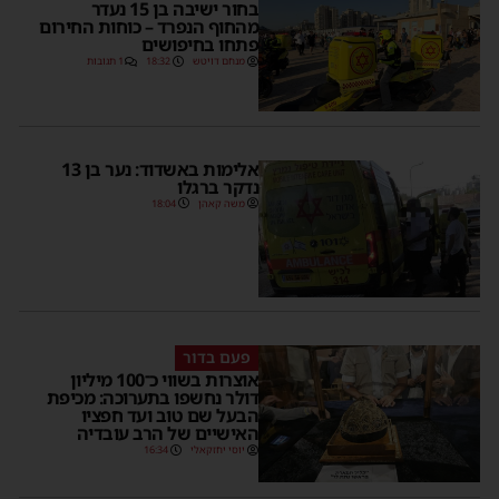
בחור ישיבה בן 15 נעדר
מהחוף הנפרד – כוחות החירום
פתחו בחיפושים
מנחם דויטש
18:32
1 תגובות
אלימות באשדוד: נער בן 13
נדקר ברגלו
משה קאהן
18:04
פעם בדור
אוצרות בשווי כ־100 מיליון
דולר נחשפו בתערוכה: מכיפת
הבעל שם טוב ועד חפציו
האישיים של הרב עובדיה
יוסי יחזקאלי
16:34