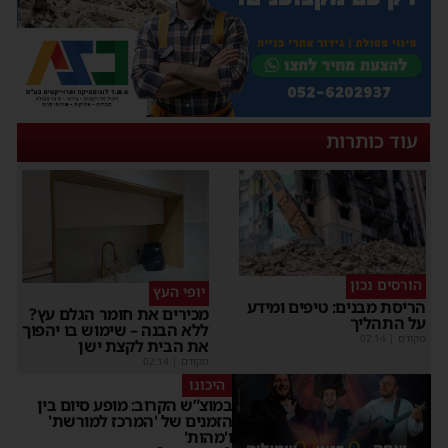
עוד כותרות
הורסים נכון
יופי העץ
הריסת מבנים: טיפים ומידע
מכירים את חומר הגלם עץ?
על התהליך
ללא הבנה – שימוש בו יהפוך
מקודם
|
02:14
את הבית לקצת ישן
מקודם
|
02:14
היכונו
במוצ”ש הקרוב: מופע סיום בין
הזמנים של 'המרכז למורשת'
ו'מהות'