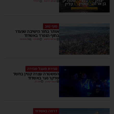
מנחם דויטש
11:01
סוף טוב
אותר בחור הישיבה שנעדר
בחוף הנפרד באשדוד
מנחם דויטש
22:08
3 תגובות
סגירת מעגל מהירה
המשטרה עצרה קטין בחשד
שדקר נער באשדוד
משה קאהן
21:59
דרמה באשדוד