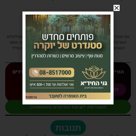
אנו מכבדים זכויות יוצרים ועושים מאמץ לאתר את בעלי הזכויות בצילומים
המגיעים לידינו. אם זיהיתים בפרסומינו צילום שיש לכם זכויות בו, אתם
רשאים לפנות אלינו ולבקש לחדול מהשימוש באמצעות כתובת המייל:
haredim.ashdod@gmail.com
הורידו עכשיו את האפליקצייה המובילה של 'חרדים
אשדוד' אליכם לנייד
לאנדורואיד
לאפל
פרסומת
להצטרפות לקבוצת העדכונים בוואטסאפ
תגובות