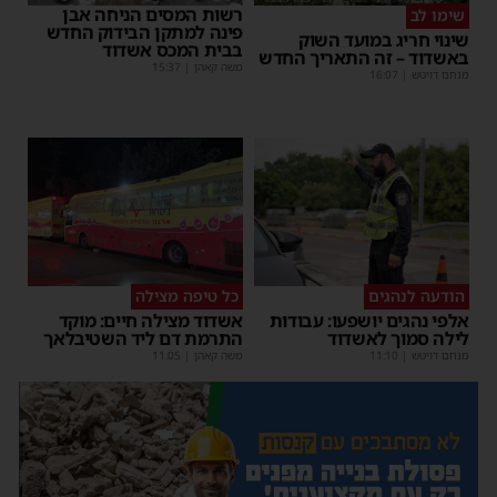
רשות המסים הניחה אבן
שימו לב
פינה למתקן הבידוק החדש
שינוי חריג במועד השוק
בבית המכס אשדוד
באשדוד – זה התאריך החדש
משה קאהן
|
15:37
מנחם דויטש
|
16:07
הודעה לנהגים
כל טיפה מצילה
אלפי נהגים יושפעו: עבודות
אשדוד מצילה חיים: מוקד
לילה סמוך לאשדוד
התרמת דם ליד השטיבלאך
מנחם דויטש
|
11:10
משה קאהן
|
11:05