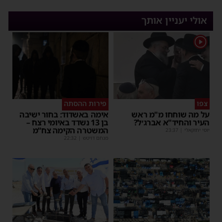
אולי יעניין אותך
1
צפו
פירות ההסתה
על מה שוחחו מ"מ ראש
אימה באשדוד: בחור ישיבה
העיר והחיד"א אברג׳ל?
בן 13 נשדד באיומי רצח –
המשטרה הקימה צח”מ
יוסי יחזקאלי
|
23:37
מנחם דויטש
|
22:32