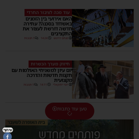
עוד מכה לציבור החרדי
האם אירועי בין הזמנים
באשדוד בסכנה? עתירה
חדשה דורשת לעצור את
התקציבים
מנחם דויטש
14:24
1 תגובות
חיזוק מערך הכשרות
יום עיון למשגיחי האולמות עם
תקנות חדשות והדרכה
מקצועית
יוסי יחזקאלי
14:11
1 תגובות
טען עוד כתבות
שיתוף