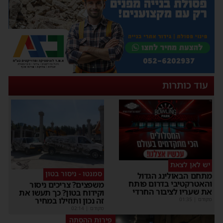
עוד כותרות
יש לאן לצאת
סמנטו - ניסור בטון
מתחם הבאולינג הגדול
והאטרקטיבי בדרום פותח
משפצים? צריכים ניסור
את שעריו לציבור החרדי
וקידוח בטון? כך תעשו את
זה נכון ותוזילו במחיר
מקודם
|
01:35
מקודם
|
02:14
פירות ההסתה