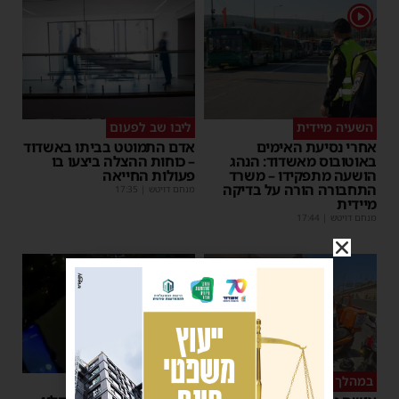
1
השעיה מיידית
ליבו שב לפעום
אחרי נסיעת האימים
אדם התמוטט בביתו באשדוד
באוטובוס מאשדוד: הנהג
– כוחות ההצלה ביצעו בו
הושעה מתפקידו – משרד
פעולות החייאה
התחבורה הורה על בדיקה
מנחם דויטש
|
17:35
מיידית
מנחם דויטש
|
17:44
1
במהלך העבודה
צפו