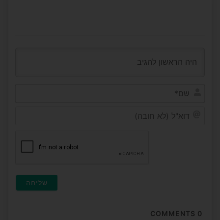
שם*
דוא"ל
(לא
חובה
COMMENTS
0