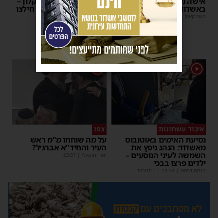
אישה נפלה מסולם במחסן
תינוק ננעל ברכב באשקלון –
באשדוד
המתנדבים האשדודים חילצו
אותו בשלום
משה קאהן
|
17:31
משה קאהן
|
11:53
פרסומת
1
1
איבוד עשתונות
צפו
נסיעת האימים באוטובוס
על מה שוחחו מ"מ ראש
מאשדוד: הנהג ניפץ את
העיר והחיד"א אברג׳ל?
השמשה לעיני הנוסעים –
יוסי יחזקאלי
|
23:37
ילדים פרצו בבכי
מנחם דויטש
|
11:34
| 1 תגובות