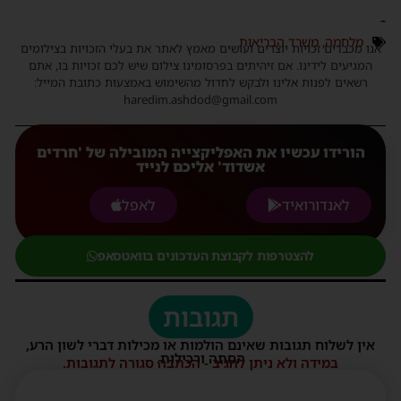
-
מלחמה
,
משרד הבריאות
אנו מכבדים זכויות יוצרים ועושים מאמץ לאתר את בעלי הזכויות בצילומים
המגיעים לידינו. אם זיהיתים בפרסומינו צילום שיש לכם זכויות בו, אתם
רשאים לפנות אלינו ולבקש לחדול מהשימוש באמצעות כתובת המייל:
haredim.ashdod@gmail.com
הורידו עכשיו את האפליקצייה המובילה של 'חרדים
אשדוד' אליכם לנייד
לאנדורואיד
לאפל
להצטרפות לקבוצת העדכונים בוואטסאפ
תגובות
אין לשלוח תגובות שאינם הולמות או מכילות דברי לשון הרע,
הסתה ורכילות.
במידה ולא ניתן להגיב - הכתבה סגורה לתגובות.