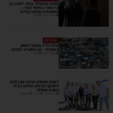
אימה באשדוד: בחור ישיבה בן
13 נשדד באיומי רצח –
המשטרה הקימה צח”מ
מנחם דויטש
22:32
שימו לב
שינוי חריג במועד השוק
באשדוד – זה התאריך החדש
מנחם דויטש
16:07
רשות המסים הניחה אבן פינה
למתקן הבידוק החדש בבית
המכס אשדוד
משה קאהן
15:37
1 תגובות