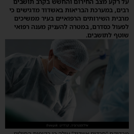
על רקע מצב החירום והחשש בקרב תושבים
רבים, במערכת הבריאות באשדוד מדגישים כי
מרבית השירותים הרפואיים בעיר ממשיכים
לפעול כסדרם, במטרה להעניק מענה רפואי
שוטף לתושבים.
אילוסטרציה. קרדיט: freepik
מבדיקת “חרדים אשדוד” עולה כי בקופות החולים