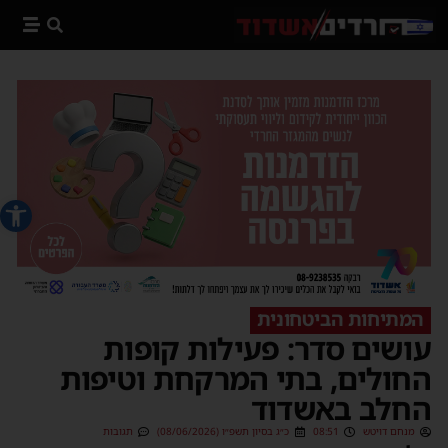
פתח סרג
המתיחות הביטחונית
עושים סדר: פעילות קופות
החולים, בתי המרקחת וטיפות
החלב באשדוד
מנחם דויטש
08:51
כ״ג בסיון תשפ״ו (08/06/2026)
תגובות