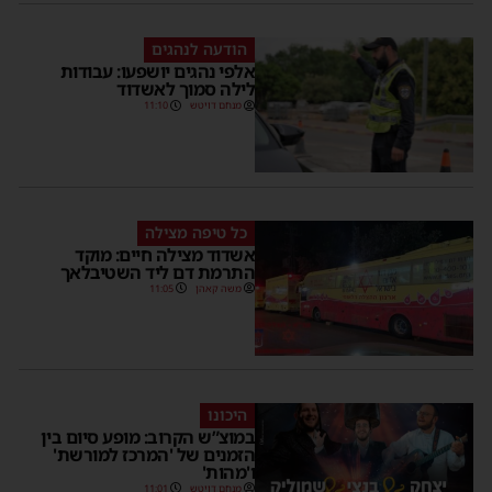
הודעה לנהגים
אלפי נהגים יושפעו: עבודות
לילה סמוך לאשדוד
מנחם דויטש
11:10
כל טיפה מצילה
אשדוד מצילה חיים: מוקד
התרמת דם ליד השטיבלאך
משה קאהן
11:05
היכונו
במוצ”ש הקרוב: מופע סיום בין
הזמנים של 'המרכז למורשת'
ו'מהות'
מנחם דויטש
11:01