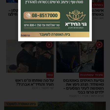
במהלך העבודה
צפו
אישה נפלה מסולם במחסן
תינוק ננעל ברכב באשקלון –
באשדוד
המתנדבים האשדודים חילצו
אותו בשלום
משה קאהן
|
17:31
משה קאהן
|
11:53
פרסומת
1
1
איבוד עשתונות
צפו
נסיעת האימים באוטובוס
על מה שוחחו מ"מ ראש
מאשדוד: הנהג ניפץ את
העיר והחיד"א אברג׳ל?
השמשה לעיני הנוסעים –
יוסי יחזקאלי
|
23:37
ילדים פרצו בבכי
מנחם דויטש
|
11:34
| 1 תגובות