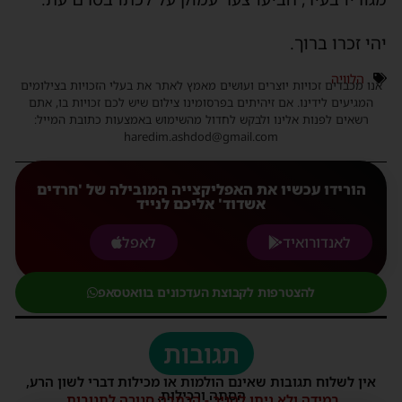
יהי זכרו ברוך.
הלוויה
אנו מכבדים זכויות יוצרים ועושים מאמץ לאתר את בעלי הזכויות בצילומים
המגיעים לידינו. אם זיהיתים בפרסומינו צילום שיש לכם זכויות בו, אתם
רשאים לפנות אלינו ולבקש לחדול מהשימוש באמצעות כתובת המייל:
haredim.ashdod@gmail.com
הורידו עכשיו את האפליקצייה המובילה של 'חרדים
אשדוד' אליכם לנייד
לאנדורואיד
לאפל
להצטרפות לקבוצת העדכונים בוואטסאפ
תגובות
אין לשלוח תגובות שאינם הולמות או מכילות דברי לשון הרע,
הסתה ורכילות.
במידה ולא ניתן להגיב - הכתבה סגורה לתגובות.