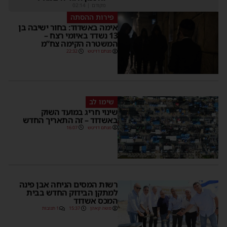
מקודם
|
02:14
פירות ההסתה
אימה באשדוד: בחור ישיבה בן
13 נשדד באיומי רצח –
המשטרה הקימה צח”מ
מנחם דויטש
22:32
שימו לב
שינוי חריג במועד השוק
באשדוד – זה התאריך החדש
מנחם דויטש
16:07
רשות המסים הניחה אבן פינה
למתקן הבידוק החדש בבית
המכס אשדוד
משה קאהן
15:37
1 תגובות