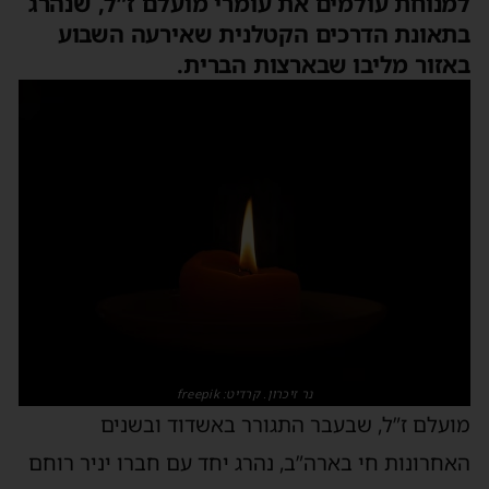
למנוחת עולמים את עומרי מועלם ז”ל, שנהרג
בתאונת הדרכים הקטלנית שאירעה השבוע
באזור מליבו שבארצות הברית.
נר זיכרון. קרדיט: freepik
מועלם ז”ל, שבעבר התגורר באשדוד ובשנים
האחרונות חי בארה”ב, נהרג יחד עם חברו יניר רוחם