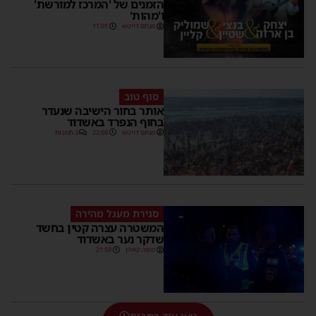
הזמנים של 'המרכז למורשת'
ו'מהות'
מנחם דויטש
11:01
סוף טוב
אותר בחור הישיבה שנעדר
בחוף הנפרד באשדוד
מנחם דויטש
22:08
3 תגובות
סגירת מעגל מהירה
המשטרה עצרה קטין בחשד
שדקר נער באשדוד
משה קאהן
21:59
טען עוד כתבות