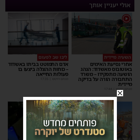
אולי יעניין אותך
1
השעיה מיידית
ליבו שב לפעום
אחרי נסיעת האימים
אדם התמוטט בביתו באשדוד
באוטובוס מאשדוד: הנהג
– כוחות ההצלה ביצעו בו
הושעה מתפקידו – משרד
פעולות החייאה
התחבורה הורה על בדיקה
מנחם דויטש
|
17:35
מיידית
מנחם דויטש
|
17:44
1