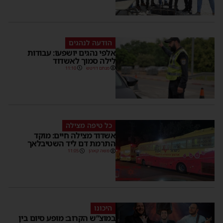
הודעה לנהגים
אלפי נהגים יושפעו: עבודות
לילה סמוך לאשדוד
מנחם דויטש
11:10
כל טיפה מצילה
אשדוד מצילה חיים: מוקד
התרמת דם ליד השטיבלאך
משה קאהן
11:05
היכונו
במוצ”ש הקרוב: מופע סיום בין