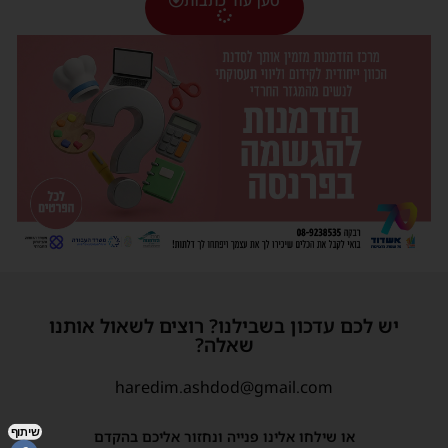
יש לכם עדכון בשבילנו? רוצים לשאול אותנו
שאלה?
haredim.ashdod@gmail.com
שיתוף
או שילחו אלינו פנייה ונחזור אליכם בהקדם