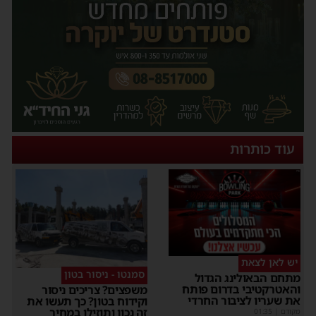
עוד כותרות
יש לאן לצאת
סמנטו - ניסור בטון
מתחם הבאולינג הגדול
והאטרקטיבי בדרום פותח
משפצים? צריכים ניסור
את שעריו לציבור החרדי
וקידוח בטון? כך תעשו את
זה נכון ותוזילו במחיר
מקודם
|
01:35