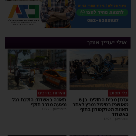
אולי יעניין אותך
כלי מסוכן
זהירות בדרכים
עדכון מבית החולים: בן 6
תאונה באשדוד: הולכת רגל
מאושפז בטיפול נמרץ לאחר
נפגעה מרכב חולף
תאונת הטרקטורון בחוף
משה קאהן
|
12:22
באשדוד
משה קאהן
|
12:26