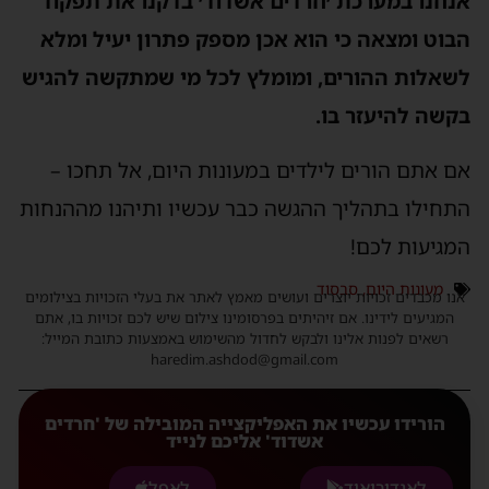
אנחנו במערכת ׳חרדים אשדוד׳ בדקנו את תפקוד
הבוט ומצאה כי הוא אכן מספק פתרון יעיל ומלא
לשאלות ההורים, ומומלץ לכל מי שמתקשה להגיש
בקשה להיעזר בו.
אם אתם הורים לילדים במעונות היום, אל תחכו –
התחילו בתהליך ההגשה כבר עכשיו ותיהנו מההנחות
המגיעות לכם!
מעונות היום
,
סבסוד
אנו מכבדים זכויות יוצרים ועושים מאמץ לאתר את בעלי הזכויות בצילומים
המגיעים לידינו. אם זיהיתים בפרסומינו צילום שיש לכם זכויות בו, אתם
רשאים לפנות אלינו ולבקש לחדול מהשימוש באמצעות כתובת המייל:
haredim.ashdod@gmail.com
הורידו עכשיו את האפליקצייה המובילה של 'חרדים
אשדוד' אליכם לנייד
לאנדורואיד
לאפל