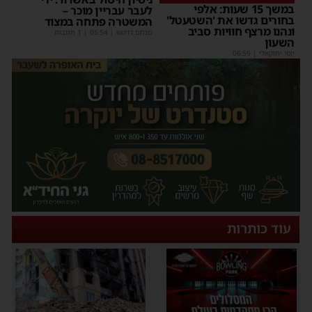
במשך 15 שעות: אלפי
לעבר עבריין מוכר –
בחורים גדשו את 'השטעטל'
המשטרה פתחה במצוד
ונהנו מרצף חוויות סביב
מנחם דויטש
|
06:54
| 1 תגובות
השעון
יוסי יחזקאלי
|
06:59
עוד כותרות