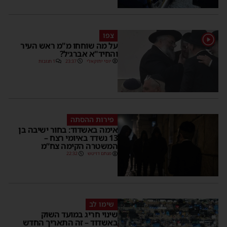
צפו
1
על מה שוחחו מ"מ ראש העיר
והחיד"א אברג׳ל?
יוסי יחזקאלי
23:37
1 תגובות
פירות ההסתה
אימה באשדוד: בחור ישיבה בן
13 נשדד באיומי רצח –
המשטרה הקימה צח”מ
מנחם דויטש
22:32
שימו לב
שינוי חריג במועד השוק
באשדוד – זה התאריך החדש