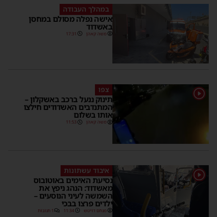
במהלך העבודה
אישה נפלה מסולם במחסן
באשדוד
משה קאהן
17:31
צפו
1
תינוק ננעל ברכב באשקלון –
המתנדבים האשדודים חילצו
אותו בשלום
משה קאהן
11:53
איבוד עשתונות
1
נסיעת האימים באוטובוס
מאשדוד: הנהג ניפץ את
השמשה לעיני הנוסעים –
ילדים פרצו בבכי
מנחם דויטש
11:34
1 תגובות