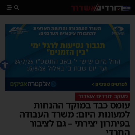
פתח סרג
מעקב ׳חרדים אשדוד׳
עומס כבד במוקד ההנחות
למעונות היום: משרד העבודה
בפיתרון יצירתי – גם לציבור
החרדי