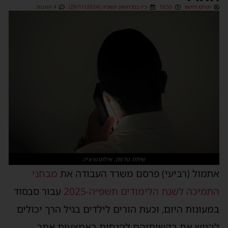
מנחם דויטש
16:55
כ״ז במרחשוון תשפ״ה (28/11/2024)
4 תגובות
שיחת טלפון. אילוסטרציה
אתמול (רביעי) פרסם משרד העבודה את
מבחני
התמיכה לשנת הלימודים תשפ״ה-2025
עבור סבסוד
במעונות היום, וכעת הורים לילדים בגיל הרך יכולים
להגיש את בקשותיהם להנחות באמצעות אתר