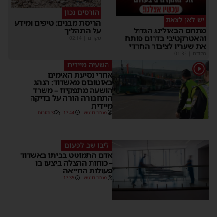
הורסים נכון
יש לאן לצאת
הריסת מבנים: טיפים ומידע
על התהליך
מתחם הבאולינג הגדול
והאטרקטיבי בדרום פותח
מקודם
|
02:14
את שעריו לציבור החרדי
מקודם
|
01:35
השעיה מיידית
1
אחרי נסיעת האימים
באוטובוס מאשדוד: הנהג
הושעה מתפקידו – משרד
התחבורה הורה על בדיקה
מיידית
מנחם דויטש
17:44
3 תגובות
ליבו שב לפעום
אדם התמוטט בביתו באשדוד
– כוחות ההצלה ביצעו בו
פעולות החייאה
מנחם דויטש
17:35