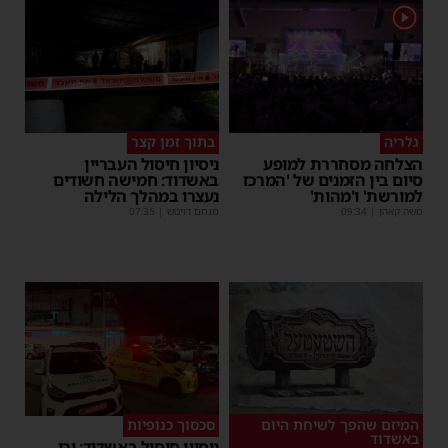
1
גלריה
בתוך זמן קצר
הצלחה מסחררת למופע
ניסיון חיסול העבריין
סיום בין הזמנים של 'המרכז
באשדוד: חמישה חשודים
למורשת' ו'מהות'
נעצרו במהלך הלילה
משה קאהן
|
09:34
מנחם דויטש
|
07:35
המיזם שהפך לשיחת היום
סכסוך כנופיות
באשדוד
ניסיון חיסול באשדוד: ירי