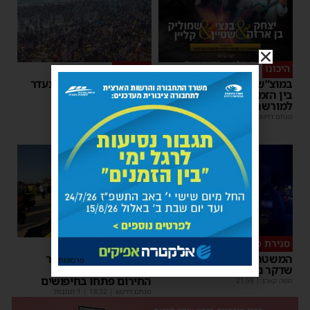
היכונו
סוף טוב
במוצ”ש הקרוב: מופע סיום
אותר בחור הישיבה שנעדר
בין הזמנים של 'המרכז
בחוף הנפרד באשדוד
למורשת' ו'מהות'
מנחם דויטש
|
22:08
| 3 תגובות
מנחם דויטש
|
11:01
סגירת מעגל מהירה
דרמה באשדוד
המשטרה עצרה קטין בחשד
בחור ישיבה בן 15 נעדר
פרסומת
שדקר נער באשדוד
מהחוף הנפרד – כוחות
החירום פתחו בחיפושים
משה קאהן
|
21:59
מנחם דויטש
|
18:32
| 1 תגובות