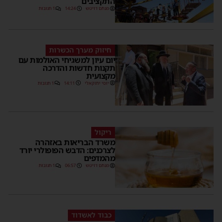
התקציבים
מנחם דויטש
14:24
1 תגובות
חיזוק מערך הכשרות
יום עיון למשגיחי האולמות עם
תקנות חדשות והדרכה
מקצועית
יוסי יחזקאלי
14:11
1 תגובות
ריקול
משרד הבריאות באזהרה
לצרכנים: הדבש הפופולרי יורד
מהמדפים
מנחם דויטש
06:57
1 תגובות
כבוד לאשדוד