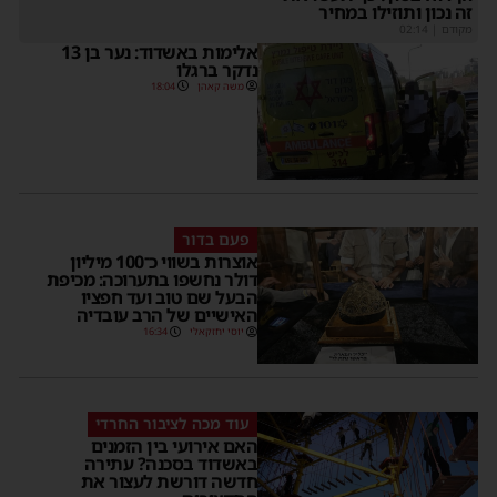
זה נכון ותוזילו במחיר
מקודם
|
02:14
אלימות באשדוד: נער בן 13
נדקר ברגלו
משה קאהן
18:04
פעם בדור
אוצרות בשווי כ־100 מיליון
דולר נחשפו בתערוכה: מכיפת
הבעל שם טוב ועד חפציו
האישיים של הרב עובדיה
יוסי יחזקאלי
16:34
עוד מכה לציבור החרדי
האם אירועי בין הזמנים
באשדוד בסכנה? עתירה
חדשה דורשת לעצור את