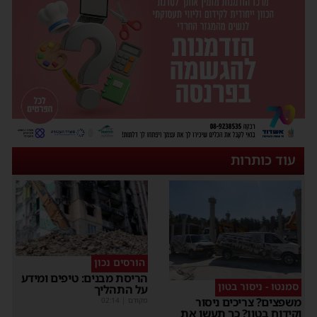
עוד כותרות
הורסים נכון
הריסת מבנים: טיפים ומידע
סמנטו - ניסור בטון
על התהליך
משפצים? צריכים ניסור
מקודם
|
02:14
וקידוח בטון? כך תעשו את