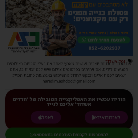
נמל אשדוד
אנו מכבדים זכויות יוצרים ועושים מאמץ לאתר את בעלי הזכויות בצילומים
המגיעים לידינו. אם זיהיתים בפרסומינו צילום שיש לכם זכויות בו, אתם
רשאים לפנות אלינו ולבקש לחדול מהשימוש באמצעות כתובת המייל:
haredim.ashdod@gmail.com
הורידו עכשיו את האפליקצייה המובילה של 'חרדים
אשדוד' אליכם לנייד
לאנדורואיד
לאפל
להצטרפות לקבוצת העדכונים בוואטסאפ