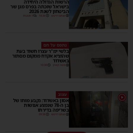
הרשות הגדולה היחידה
בישראל שזכתה בפרס מגן שר
הביטחון לשנת 2026
מנחם דויטש
18:36
1 תגובות
נתפס על חם
בלשי ימ"ר עצרו חשוד בעת
שהוציא אקדח ממקום מסתור
באשדוד
משה קאהן
10:38
עצוב
1
אסון באשדוד: נקבע מותו של
בן ה-78 שנפצע אנושות
בשריפה בדירתו
מנחם דויטש
09:38