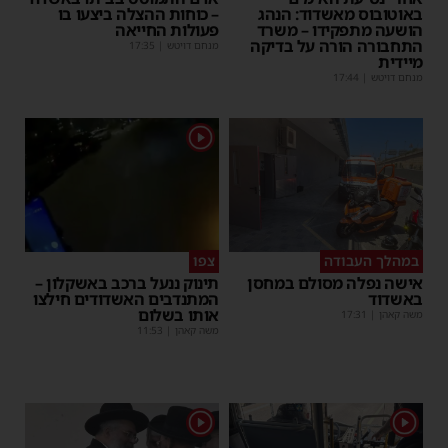
באוטובוס מאשדוד: הנהג
– כוחות ההצלה ביצעו בו
הושעה מתפקידו – משרד
פעולות החייאה
התחבורה הורה על בדיקה
מנחם דויטש
|
17:35
מיידית
מנחם דויטש
|
17:44
1
במהלך העבודה
צפו
אישה נפלה מסולם במחסן
תינוק ננעל ברכב באשקלון –
באשדוד
המתנדבים האשדודים חילצו
אותו בשלום
משה קאהן
|
17:31
משה קאהן
|
11:53
1
1