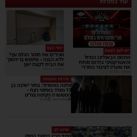
עוד כותרות
יופי העץ
יש לאן לצאת
מכירים את חומר הגלם עץ?
מתחם הבאולינג הגדול
ללא הבנה – שימוש בו יהפוך
והאטרקטיבי בדרום פותח
את הבית לקצת ישן
את שעריו לציבור החרדי
מקודם
|
02:14
מקודם
|
01:35
פירות ההסתה
אימה באשדוד: בחור ישיבה בן
13 נשדד באיומי רצח –
המשטרה הקימה צח”מ
מנחם דויטש
22:32
שימו לב
שינוי חריג במועד השוק