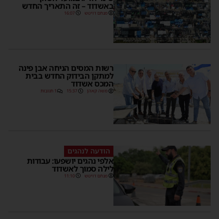
באשדוד – זה התאריך החדש
מנחם דויטש
16:07
רשות המסים הניחה אבן פינה
למתקן הבידוק החדש בבית
המכס אשדוד
משה קאהן
15:37
1 תגובות
הודעה לנהגים
אלפי נהגים יושפעו: עבודות
לילה סמוך לאשדוד
מנחם דויטש
11:10