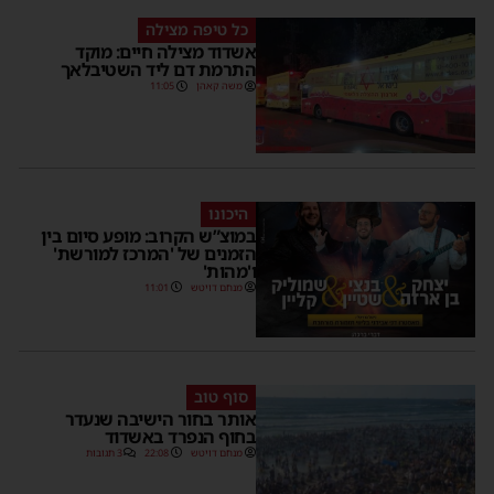
כל טיפה מצילה
אשדוד מצילה חיים: מוקד
התרמת דם ליד השטיבלאך
משה קאהן
11:05
היכונו
במוצ”ש הקרוב: מופע סיום בין
הזמנים של 'המרכז למורשת'
ו'מהות'
מנחם דויטש
11:01
סוף טוב
אותר בחור הישיבה שנעדר
בחוף הנפרד באשדוד
מנחם דויטש
22:08
3 תגובות