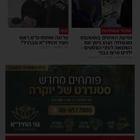
איבוד עשתונות
צפו
נסיעת האימים באוטובוס
על מה שוחחו מ"מ ראש
מאשדוד: הנהג ניפץ את
העיר והחיד"א אברג׳ל?
השמשה לעיני הנוסעים –
יוסי יחזקאלי
|
23:37
ילדים פרצו בבכי
מנחם דויטש
|
11:34
| 1 תגובות