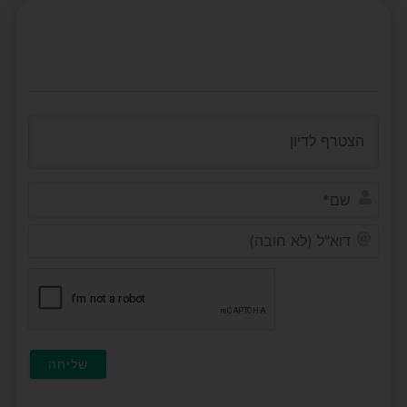
שם*
דוא"ל
(לא
חובה)