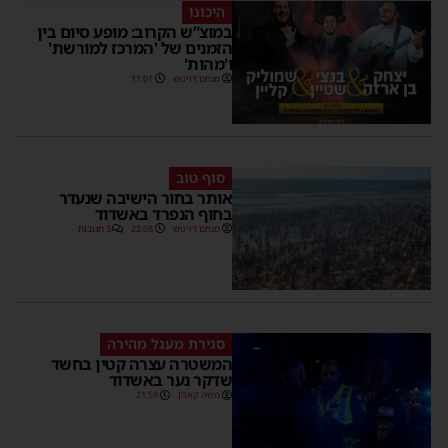
היכונו
במוצ”ש הקרוב: מופע סיום בין
הזמנים של 'המרכז למורשת'
ו'מהות'
מנחם דויטש
11:01
סוף טוב
אותר בחור הישיבה שנעדר
בחוף הנפרד באשדוד
מנחם דויטש
22:08
3 תגובות
סגירת מעגל מהירה
המשטרה עצרה קטין בחשד
שדקר נער באשדוד
משה קאהן
21:59