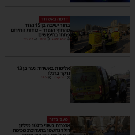
דרמה באשדוד
בחור ישיבה בן 15 נעדר
מהחוף הנפרד – כוחות החירום
פתחו בחיפושים
מנחם דויטש
18:32
1 תגובות
אלימות באשדוד: נער בן 13
נדקר ברגלו
משה קאהן
18:04
פעם בדור
אוצרות בשווי כ־100 מיליון
דולר נחשפו בתערוכה: מכיפת
הבעל שם טוב ועד חפציו