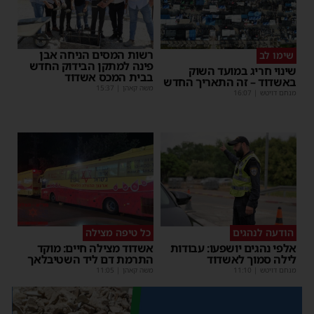
רשות המסים הניחה אבן
שימו לב
פינה למתקן הבידוק החדש
שינוי חריג במועד השוק
בבית המכס אשדוד
באשדוד – זה התאריך החדש
משה קאהן
|
15:37
מנחם דויטש
|
16:07
הודעה לנהגים
כל טיפה מצילה
אלפי נהגים יושפעו: עבודות
אשדוד מצילה חיים: מוקד
לילה סמוך לאשדוד
התרמת דם ליד השטיבלאך
מנחם דויטש
|
11:10
משה קאהן
|
11:05