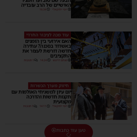
האישיים של הרב עובדיה
יוסי יחזקאלי
16:34
עוד מכה לציבור החרדי
האם אירועי בין הזמנים
באשדוד בסכנה? עתירה
חדשה דורשת לעצור את
התקציבים
מנחם דויטש
14:24
1 תגובות
חיזוק מערך הכשרות
יום עיון למשגיחי האולמות עם
תקנות חדשות והדרכה
מקצועית
יוסי יחזקאלי
14:11
1 תגובות
טען עוד כתבות