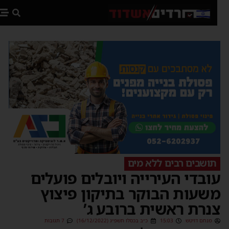
פת
תושבים רבים ללא מים
ובדי העירייה ויובלים פועלים
שעות הבוקר בתיקון פיצוץ
נרת ראשית ברובע ג’
מנחם דויטש
15:03
כ״ב בכסלו תשפ״ג (16/12/2022)
7 תגובות