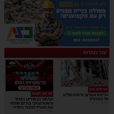
עוד כותרות
הורסים נכון
יש לאן לצאת
ריסת מבנים: טיפים ומידע
ל התהליך
מתחם הבאולינג הגדול
והאטרקטיבי בדרום פותח
קודם
|
02:14
את שעריו לציבור החרדי
מקודם
|
01:35