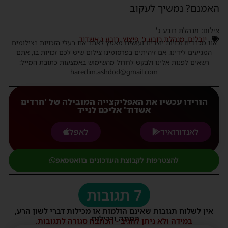
אמנם? נמשיך לעקוב
ילום: מנהלת רובע ג׳
יובלים
,
מנהלת רובע ג'
,
פיצוץ
,
רובע ג אשדוד
נו מכבדים זכויות יוצרים ועושים מאמץ לאתר את בעלי הזכויות בצילומים
המגיעים לידינו. אם זיהיתים בפרסומינו צילום שיש לכם זכויות בו, אתם
רשאים לפנות אלינו ולבקש לחדול מהשימוש באמצעות כתובת המייל:
haredim.ashdod@gmail.com
הורידו עכשיו את האפליקצייה המובילה של 'חרדים
אשדוד' אליכם לנייד
לאנדורואיד
לאפל
להצטרפות לקבוצת העדכונים בוואטסאפ
7 תגובות
אין לשלוח תגובות שאינם הולמות או מכילות דברי לשון הרע,
הסתה ורכילות.
במידה ולא ניתן להגיב - הכתבה סגורה לתגובות.