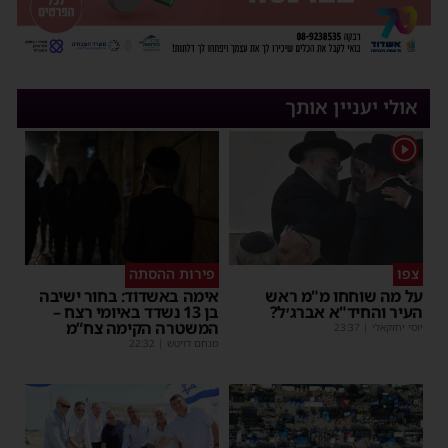
אולי יעניין אותך
1
צפו
פירות ההסתה
על מה שוחחו מ"מ ראש
אימה באשדוד: בחור ישיבה
העיר והחיד"א אברג׳ל?
בן 13 נשדד באיומי רצח –
המשטרה הקימה צח”מ
יוסי יחזקאלי
|
23:37
מנחם דויטש
|
22:32