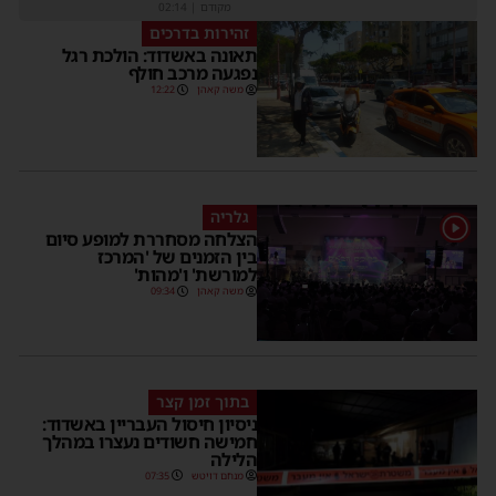
מקודם
|
02:14
זהירות בדרכים
תאונה באשדוד: הולכת רגל
נפגעה מרכב חולף
משה קאהן
12:22
גלריה
1
הצלחה מסחררת למופע סיום
בין הזמנים של 'המרכז
למורשת' ו'מהות'
משה קאהן
09:34
בתוך זמן קצר
ניסיון חיסול העבריין באשדוד:
חמישה חשודים נעצרו במהלך
הלילה
מנחם דויטש
07:35