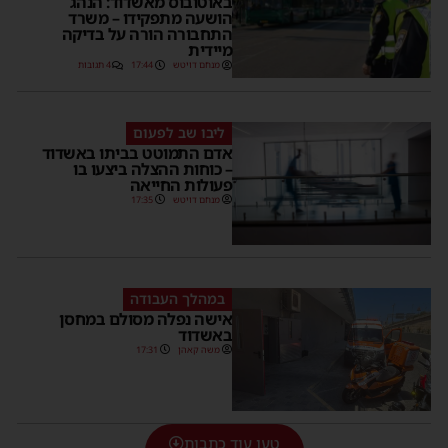
באוטובוס מאשדוד: הנהג
הושעה מתפקידו – משרד
התחבורה הורה על בדיקה
מיידית
מנחם דויטש
17:44
4 תגובות
ליבו שב לפעום
אדם התמוטט בביתו באשדוד
– כוחות ההצלה ביצעו בו
פעולות החייאה
מנחם דויטש
17:35
במהלך העבודה
אישה נפלה מסולם במחסן
באשדוד
משה קאהן
17:31
טען עוד כתבות