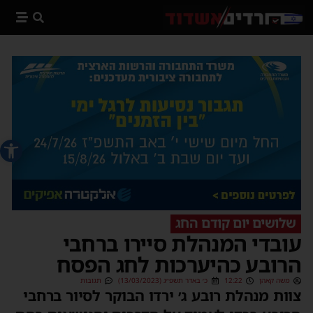
פתח סרג
שלושים יום קודם החג
עובדי המנהלת סיירו ברחבי
הרובע כהיערכות לחג הפסח
משה קאהן
12:22
כ׳ באדר תשפ״ג (13/03/2023)
תגובות
צוות מנהלת רובע ג׳ ירדו הבוקר לסיור ברחבי