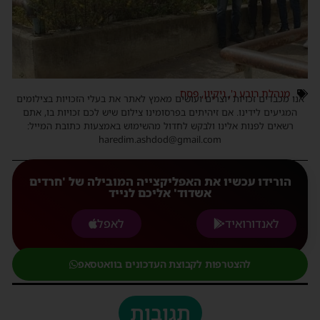
מנהלת רובע ג'
,
ניקיון
,
פסח
אנו מכבדים זכויות יוצרים ועושים מאמץ לאתר את בעלי הזכויות בצילומים
המגיעים לידינו. אם זיהיתים בפרסומינו צילום שיש לכם זכויות בו, אתם
רשאים לפנות אלינו ולבקש לחדול מהשימוש באמצעות כתובת המייל:
haredim.ashdod@gmail.com
הורידו עכשיו את האפליקצייה המובילה של 'חרדים
אשדוד' אליכם לנייד
לאנדורואיד
לאפל
להצטרפות לקבוצת העדכונים בוואטסאפ
תגובות