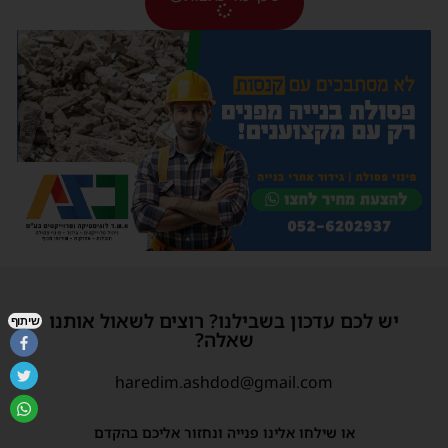
יש לכם עדכון בשבילנו? רוצים לשאול אותנו
שיתוף
שאלה?
haredim.ashdod@gmail.com
או שילחו אלינו פנייה ונחזור אליכם בהקדם