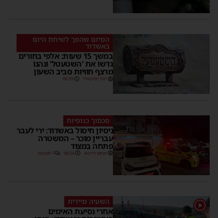
המיזם שהפך לשיחת היום
באשדוד
במשך 15 שעות: אלפי בחורים
גדשו את 'השטעטל' ונהנו
מרצף חוויות סביב השעון
יוסי יחזקאלי
06:59
סכסוך כנופיות
ניסיון חיסול באשדוד: ירי לעבר
עבריין מוכר – המשטרה
פתחה במצוד
מנחם דויטש
06:54
1 תגובות
השעיה מיידית
1
אחרי נסיעת האימים