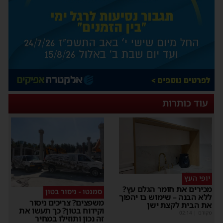
עוד כותרות
יופי העץ
מכירים את חומר הגלם עץ?
סמנטו - ניסור בטון
ללא הבנה – שימוש בו יהפוך
משפצים? צריכים ניסור
את הבית לקצת ישן
וקידוח בטון? כך תעשו את
מקודם
|
02:14
זה נכון ותוזילו במחיר