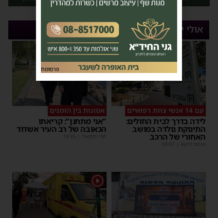
אולי יעניין אותך
פרסומת
עם 14 אנשי צוות רפואיים
אסונות בין הזמנים
לידה בדרך לבית החולים:
"אני מתחנן": קריאתו
התינוקת נולדה במושב
הכאובה של רב העיר אשדוד
האחורי של הרכב
יוסי יחזקאלי
|
18:35
מנחם דויטש
|
08:07
1