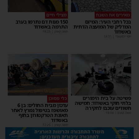
מאירים את השבת
מצילי חיים
בכל רחבי העיר: המיזם
150 מנות דם נתרמו בערב
המדליק של המועצה הדתית
התרמה באשדוד
באשדוד
משה קאהן
|
18:25
יוסי יחזקאלי
|
18:31
פשיטה על בית הימורים
כלי מסוכן
בלתי חוקי באשדוד: חמישה
עדכון מבית החולים: בן 6
חשודים עוכבו לחקירה
מאושפז בטיפול נמרץ לאחר
משה קאהן
|
16:06
תאונת הטרקטורון בחוף
באשדוד
משה קאהן
|
12:26