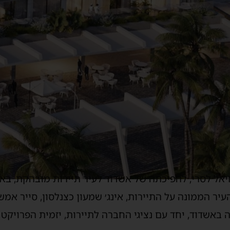
חיאל לסרי, להפיכתה של אשדוד לעיר תיירות מובהקת, בא 
יר הממונה על התיירות, אינג׳ שמעון כצנלסון, סייר אמש
באשדוד, יחד עם נציגי החברה לתיירות, יזמית הפרויקט