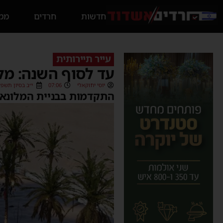
חדשות
חרדים
ממס
עייר תיירותית
עד לסוף השנה: מל
יוסי יחזקאלי
07:06
י״ב בסיון תשפ״ו (05/2026
התקדמות בבניית המלונאו