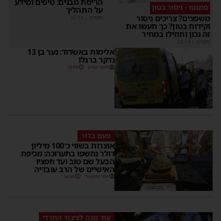
הריסת מבנים: טיפים ומידע
סמנטו - ניסור בטון
על התהליך
משפצים? צריכים ניסור
מקודם
|
02:14
וקידוח בטון? כך תעשו את
זה נכון ותוזילו במחיר
מקודם
|
02:14
אלימות באשדוד: נער בן 13
נדקר ברגלו
משה קאהן
18:04
פעם בדור
אוצרות בשווי כ־100 מיליון
דולר נחשפו בתערוכה: מכיפת
הבעל שם טוב ועד חפציו
האישיים של הרב עובדיה
יוסי יחזקאלי
16:34
עוד מכה לציבור החרדי