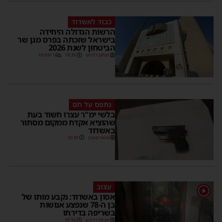
כבוד לאשדוד
הרשות הגדולה היחידה
בישראל שזכתה בפרס מגן שר
הביטחון לשנת 2026
מנחם דויטש
18:36
1 תגובות
נתפס על חם
בלשי ימ"ר עצרו חשוד בעת
שהוציא אקדח ממקום מסתור
באשדוד
משה קאהן
10:38
עצוב
1
אסון באשדוד: נקבע מותו של
בן ה-78 שנפצע אנושות
בשריפה בדירתו
מנחם דויטש
09:38