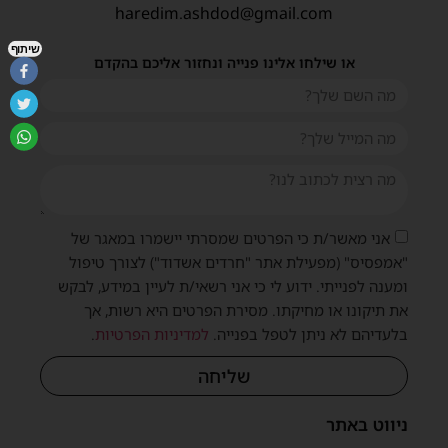
haredim.ashdod@gmail.com
שיתוף
או שילחו אלינו פנייה ונחזור אליכם בהקדם
אני מאשר/ת כי הפרטים שמסרתי יישמרו במאגר של
"אמפסיס" (מפעילת אתר "חרדים אשדוד") לצורך טיפול
ומענה לפנייתי. ידוע לי כי אני רשאי/ת לעיין במידע, לבקש
את תיקונו או מחיקתו. מסירת הפרטים היא רשות, אך
בלעדיהם לא ניתן לטפל בפנייה.
למדיניות הפרטיות
.
שליחה
ניווט באתר