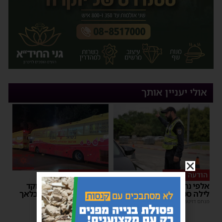
אולי יעניין אותך
הודעה לנהגים
כל טיפה מצילה
אלפי נהגים יושפעו: עבודות
אשדוד מצילה חיים: מוקד
לילה סמוך לאשדוד
התרמת דם ליד השטיבלאך
מנחם דויטש
|
11:10
משה קאהן
|
11:05