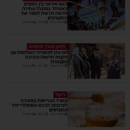
האם אירועי בין הזמנים
באשדוד בסכנה? עתירה
חדשה דורשת לעצור את
התקציבים
מנחם דויטש
14:24
1 תגובות
חיזוק מערך הכשרות
יום עיון למשגיחי האולמות עם
תקנות חדשות והדרכה
מקצועית
יוסי יחזקאלי
14:11
1 תגובות
ריקול
משרד הבריאות באזהרה
לצרכנים: הדבש הפופולרי יורד
מהמדפים
מנחם דויטש
06:57
1 תגובות