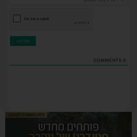
(לא
חובה
COMMENTS
0