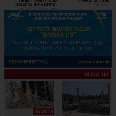
שדקר נער באשדוד
מהחוף הנפרד – כוחות
החירום פתחו בחיפושים
משה קאהן
|
21:59
מנחם דויטש
|
18:32
| 1 תגובות
עוד כותרות
הורסים נכון