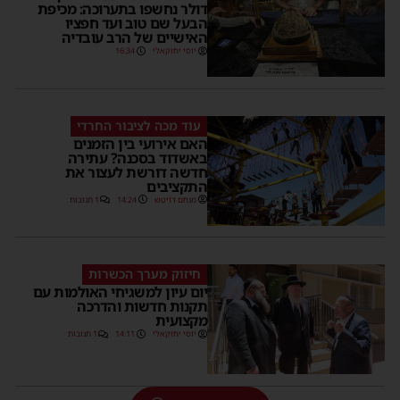
דולר נחשפו בתערוכה: מכיפת
הבעל שם טוב ועד חפציו
האישיים של הרב עובדיה
יוסי יחזקאלי
16:34
עוד מכה לציבור החרדי
האם אירועי בין הזמנים
באשדוד בסכנה? עתירה
חדשה דורשת לעצור את
התקציבים
מנחם דויטש
14:24
1 תגובות
חיזוק מערך הכשרות
יום עיון למשגיחי האולמות עם
תקנות חדשות והדרכה
מקצועית
יוסי יחזקאלי
14:11
1 תגובות