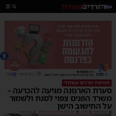
פתח סרג
חשיפת ׳חרדים אשדוד׳
סערת הארנונה מגיעה להכרעה –
משרד הפנים צפוי לסגת ולשמור
על החישוב הישן
מנחם דויטש
20:08
כ״ט בטבת תשפ״ה (29/01/2025)
תגובה אחת