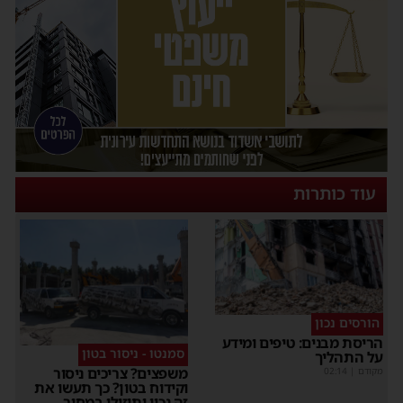
עוד כותרות
הורסים נכון
הריסת מבנים: טיפים ומידע
סמנטו - ניסור בטון
על התהליך
משפצים? צריכים ניסור
מקודם
|
02:14
וקידוח בטון? כך תעשו את
זה נכון ותוזילו במחיר