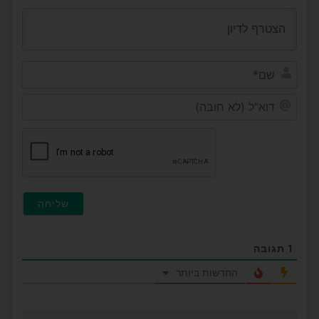
שם*
דוא"ל
(לא
חובה
1
תגובה
החדשות ביותר