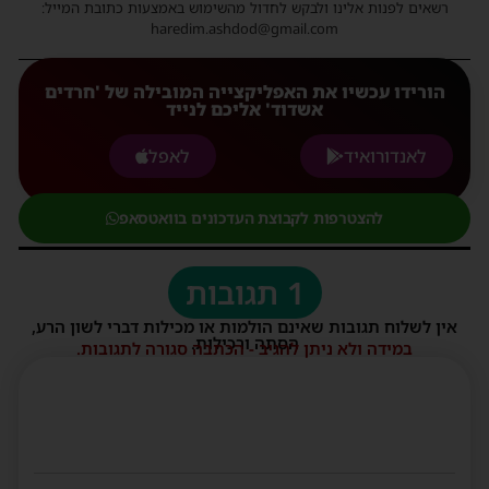
רשאים לפנות אלינו ולבקש לחדול מהשימוש באמצעות כתובת המייל:
haredim.ashdod@gmail.com
הורידו עכשיו את האפליקצייה המובילה של 'חרדים
אשדוד' אליכם לנייד
לאנדורואיד
לאפל
להצטרפות לקבוצת העדכונים בוואטסאפ
1 תגובות
אין לשלוח תגובות שאינם הולמות או מכילות דברי לשון הרע,
הסתה ורכילות.
במידה ולא ניתן להגיב - הכתבה סגורה לתגובות.