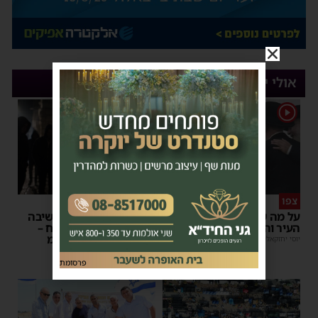
אולי יעניין אותך
1
צפו
פירות ההסתה
על מה שוחחו מ"מ ראש
אימה באשדוד: בחור ישיבה
העיר והחיד"א אברג׳ל?
בן 13 נשדד באיומי רצח –
המשטרה הקימה צח”מ
יוסי יחזקאלי
|
23:37
מנחם דויטש
|
22:32
פרסומת