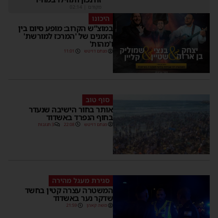
מקודם
|
02:14
היכונו
במוצ”ש הקרוב: מופע סיום בין
הזמנים של 'המרכז למורשת'
ו'מהות'
מנחם דויטש
11:01
סוף טוב
אותר בחור הישיבה שנעדר
בחוף הנפרד באשדוד
מנחם דויטש
22:08
3 תגובות
סגירת מעגל מהירה
המשטרה עצרה קטין בחשד
שדקר נער באשדוד
משה קאהן
21:59