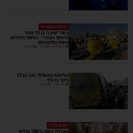
דרמה באשדוד
בחור ישיבה בן 15 נעדר
מהחוף הנפרד – כוחות החירום
פתחו בחיפושים
מנחם דויטש
18:32
1 תגובות
אלימות באשדוד: נער בן 13
נדקר ברגלו
משה קאהן
18:04
פעם בדור
אוצרות בשווי כ־100 מיליון