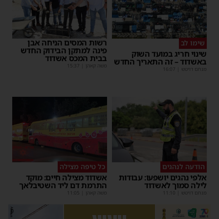
רשות המסים הניחה אבן
שימו לב
פינה למתקן הבידוק החדש
שינוי חריג במועד השוק
בבית המכס אשדוד
באשדוד – זה התאריך החדש
משה קאהן
|
15:37
מנחם דויטש
|
16:07
הודעה לנהגים
כל טיפה מצילה
אלפי נהגים יושפעו: עבודות
אשדוד מצילה חיים: מוקד
לילה סמוך לאשדוד
התרמת דם ליד השטיבלאך
מנחם דויטש
|
11:10
משה קאהן
|
11:05