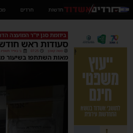
חדשות
חרדים
ממס
ביוזמת סגן יו"ר המועצה הד
סעודות ראש חודש 
משה קאהן
07:25
ב׳ באייר תשפ״ג (23/04/2023
מאות השתתפו בשיעור מהג